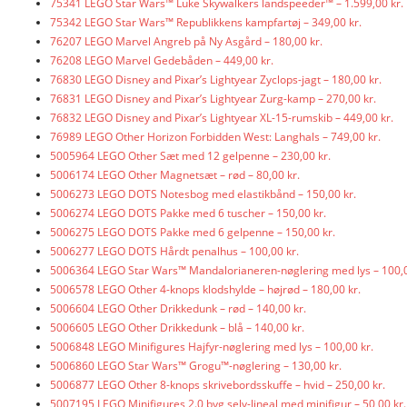
75341 LEGO Star Wars™ Luke Skywalkers landspeeder™ – 1.599,00 kr.
75342 LEGO Star Wars™ Republikkens kampfartøj – 349,00 kr.
76207 LEGO Marvel Angreb på Ny Asgård – 180,00 kr.
76208 LEGO Marvel Gedebåden – 449,00 kr.
76830 LEGO Disney and Pixar’s Lightyear Zyclops-jagt – 180,00 kr.
76831 LEGO Disney and Pixar’s Lightyear Zurg-kamp – 270,00 kr.
76832 LEGO Disney and Pixar’s Lightyear XL-15-rumskib – 449,00 kr.
76989 LEGO Other Horizon Forbidden West: Langhals – 749,00 kr.
5005964 LEGO Other Sæt med 12 gelpenne – 230,00 kr.
5006174 LEGO Other Magnetsæt – rød – 80,00 kr.
5006273 LEGO DOTS Notesbog med elastikbånd – 150,00 kr.
5006274 LEGO DOTS Pakke med 6 tuscher – 150,00 kr.
5006275 LEGO DOTS Pakke med 6 gelpenne – 150,00 kr.
5006277 LEGO DOTS Hårdt penalhus – 100,00 kr.
5006364 LEGO Star Wars™ Mandalorianeren-nøglering med lys – 100,0
5006578 LEGO Other 4-knops klodshylde – højrød – 180,00 kr.
5006604 LEGO Other Drikkedunk – rød – 140,00 kr.
5006605 LEGO Other Drikkedunk – blå – 140,00 kr.
5006848 LEGO Minifigures Hajfyr-nøglering med lys – 100,00 kr.
5006860 LEGO Star Wars™ Grogu™-nøglering – 130,00 kr.
5006877 LEGO Other 8-knops skrivebordsskuffe – hvid – 250,00 kr.
5007195 LEGO Minifigures 2.0 byg selv-lineal med minifigur – 50,00 kr.