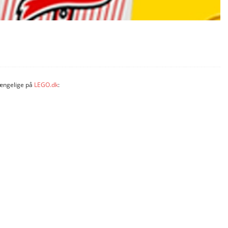
gængelige på
LEGO.dk
: