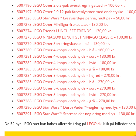
5007196 LEGO Other 2.0 3-pak overstregningstusch – 100,00 kr.
5007197 LEGO Other 2.0 12-pak farveblyanter med endestykke – 100,0
5007228 LEGO Star Wars™ Lyssværd-gelpenne, multipak – 50,00 kr.
5007273 LEGO Other Minifigur-frokostsæt – 130,00 kr.
5007274 LEGO Friends LUNCH SET FRIENDS – 130,00 kr.
5007275 LEGO NINJAGO® LUNCH SET NINJAGO CLASSIC – 130,00 kr.
5007279 LEGO Other Sorteringskasse – blå – 130,00 kr.
5007280 LEGO Other 4-knops klodshylde – blå – 180,00 kr.
5007281 LEGO Other 4-knops klodshylde – sort – 180,00 kr.
5007282 LEGO Other 4-knops klodshylde – hvid – 180,00 kr.
5007283 LEGO Other 4-knops klodshylde – grå – 180,00 kr.
5007284 LEGO Other 8-knops klodshylde – højrød – 270,00 kr.
5007285 LEGO Other 8-knops klodshylde – blå – 270,00 kr.
5007286 LEGO Other 8-knops klodshylde – sort – 270,00 kr.
5007287 LEGO Other 8-knops klodshylde – hvid – 270,00 kr.
5007288 LEGO Other 8-knops klodshylde – grå – 270,00 kr.
5007290 LEGO Star Wars™ Darth Vader™-nøglering med lys – 130,00 k
5007291 LEGO Star Wars™ Stormsoldat-nøglering med lys – 130,00 kr.
De 52 nye LEGO-sæt kan købes allerede i dag på
LEGO.dk
. Klik på billedet h