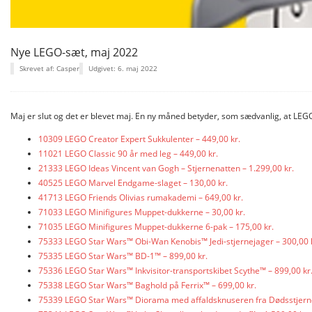
Nye LEGO-sæt, maj 2022
Skrevet af: Casper
Udgivet: 6. maj 2022
Maj er slut og det er blevet maj. En ny måned betyder, som sædvanlig, at LEG
10309 LEGO Creator Expert Sukkulenter – 449,00 kr.
11021 LEGO Classic 90 år med leg – 449,00 kr.
21333 LEGO Ideas Vincent van Gogh – Stjernenatten – 1.299,00 kr.
40525 LEGO Marvel Endgame-slaget – 130,00 kr.
41713 LEGO Friends Olivias rumakademi – 649,00 kr.
71033 LEGO Minifigures Muppet-dukkerne – 30,00 kr.
71035 LEGO Minifigures Muppet-dukkerne 6-pak – 175,00 kr.
75333 LEGO Star Wars™ Obi-Wan Kenobis™ Jedi-stjernejager – 300,00 
75335 LEGO Star Wars™ BD-1™ – 899,00 kr.
75336 LEGO Star Wars™ Inkvisitor-transportskibet Scythe™ – 899,00 kr
75338 LEGO Star Wars™ Baghold på Ferrix™ – 699,00 kr.
75339 LEGO Star Wars™ Diorama med affaldsknuseren fra Dødsstjerne