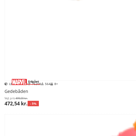
Udgået
LEGO Marvel
76208
564
8+
Gedebåden
Vejl. pris
499,00 kr.
472,54 kr.
- 5%