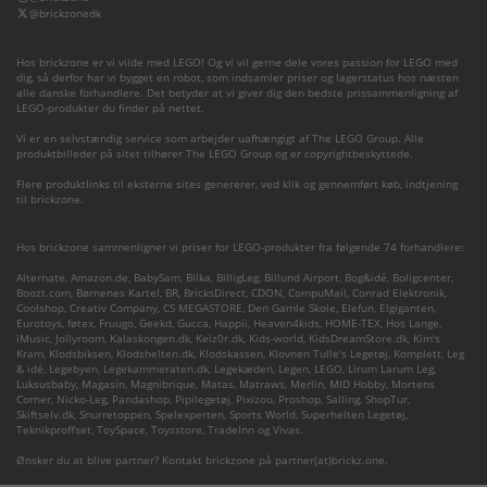
@brickzonedk
Hos brickzone er vi vilde med LEGO! Og vi vil gerne dele vores passion for LEGO med
dig, så derfor har vi bygget en robot, som indsamler priser og lagerstatus hos næsten
alle danske forhandlere. Det betyder at vi giver dig den bedste prissammenligning af
LEGO-produkter du finder på nettet.
Vi er en selvstændig service som arbejder uafhængigt af The LEGO Group. Alle
produktbilleder på sitet tilhører The LEGO Group og er copyrightbeskyttede.
Flere produktlinks til eksterne sites genererer, ved klik og gennemført køb, indtjening
til brickzone.
Hos brickzone sammenligner vi priser for LEGO-produkter fra følgende 74 forhandlere:
Alternate
,
Amazon.de
,
BabySam
,
Bilka
,
BilligLeg
,
Billund Airport
,
Bog&idé
,
Boligcenter
,
Boozt.com
,
Børnenes Kartel
,
BR
,
BricksDirect
,
CDON
,
CompuMail
,
Conrad Elektronik
,
Coolshop
,
Creativ Company
,
CS MEGASTORE
,
Den Gamle Skole
,
Elefun
,
Elgiganten
,
Eurotoys
,
føtex
,
Fruugo
,
Geekd
,
Gucca
,
Happii
,
Heaven4kids
,
HOME-TEX
,
Hos Lange
,
iMusic
,
Jollyroom
,
Kalaskongen.dk
,
Kelz0r.dk
,
Kids-world
,
KidsDreamStore.dk
,
Kim's
Kram
,
Klodsbiksen
,
Klodshelten.dk
,
Klodskassen
,
Klovnen Tulle's Legetøj
,
Komplett
,
Leg
& idé
,
Legebyen
,
Legekammeraten.dk
,
Legekæden
,
Legen
,
LEGO
,
Lirum Larum Leg
,
Luksusbaby
,
Magasin
,
Magnibrique
,
Matas
,
Matraws
,
Merlin
,
MID Hobby
,
Mortens
Corner
,
Nicko-Leg
,
Pandashop
,
Pipilegetøj
,
Pixizoo
,
Proshop
,
Salling
,
ShopTur
,
Skiftselv.dk
,
Snurretoppen
,
Spelexperten
,
Sports World
,
Superhelten Legetøj
,
Teknikproffset
,
ToySpace
,
Toysstore
,
TradeInn
og
Vivas
.
Ønsker du at blive partner? Kontakt brickzone på partner(at)brickz.one.