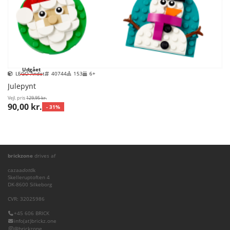
Udgået
LEGO Andet
40744
153
6+
Julepynt
Vejl. pris
129,95 kr.
90,00 kr.
- 31%
brickzone
drives af
cazaa
dot
dk
Skelleruptoften 4
DK-8600 Silkeborg
CVR: 32025986
+45 606 BRICK
info(at)brickz.one
@brickzone