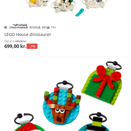
Prisfald
LEGO Andet
40366
865
10+
LEGO House dinosaurer
Vejl. pris
749,00 kr.
699,00 kr.
- 7%