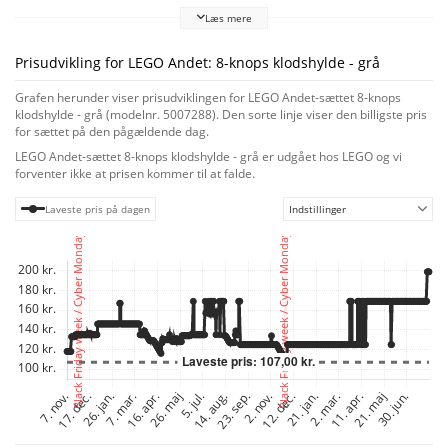
en væg, eller stil den på et bord, og miks og match med andre kompatible
Læs mere
LEGO opbevaringsprodukter (fås i forskellige størrelser og farver – sælges
separat) for at skabe et ensartet look i ethvert rum.
Prisudvikling for LEGO Andet: 8-knops klodshylde - grå
Grafen herunder viser prisudviklingen for LEGO Andet-sættet 8-knops
klodshylde - grå (modelnr. 5007288). Den sorte linje viser den billigste pris
for sættet på den pågældende dag.
LEGO Andet-sættet 8-knops klodshylde - grå er udgået hos LEGO og vi
forventer ikke at prisen kommer til at falde.
Laveste pris på dagen
Indstillinger