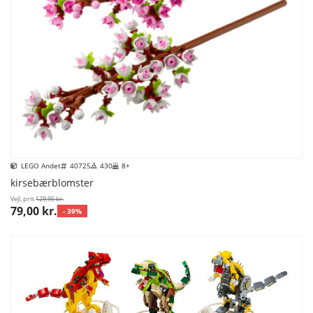
LEGO Andet
40725
430
8+
kirsebærblomster
Vejl. pris
129,95 kr.
79,00 kr.
- 39%