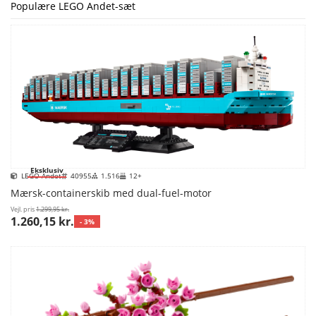
Populære LEGO Andet-sæt
Eksklusiv
LEGO Andet
40955
1.516
12+
Mærsk-containerskib med dual-fuel-motor
Vejl. pris
1.299,95 kr.
1.260,15 kr.
- 3%