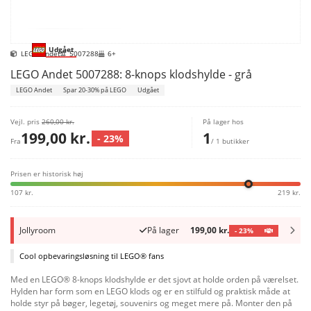
Udgået
LEGO Andet
5007288
6+
LEGO Andet 5007288: 8-knops klodshylde - grå
LEGO Andet
Spar 20-30% på LEGO
Udgået
Vejl. pris
260,00 kr.
På lager hos
199,00 kr.
1
- 23%
Fra
/ 1 butikker
Prisen er historisk høj
107 kr.
219 kr.
Jollyroom
På lager
199,00 kr.
- 23%
Cool opbevaringsløsning til LEGO® fans
Med en LEGO® 8-knops klodshylde er det sjovt at holde orden på værelset.
Hylden har form som en LEGO klods og er en stilfuld og praktisk måde at
holde styr på bøger, legetøj, souvenirs og meget mere på. Monter den på