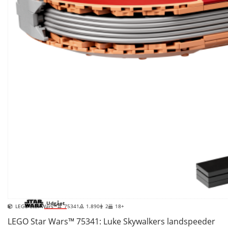
Udgået
LEGO Star Wars™
75341
1.890
2
18+
LEGO Star Wars™ 75341: Luke Skywalkers landspeeder