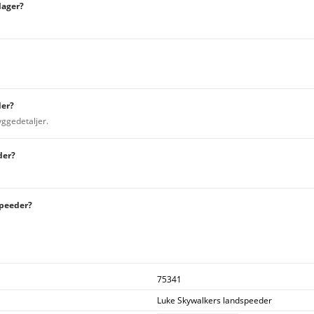
lager?
der?
yggedetaljer.
der?
speeder?
75341
Luke Skywalkers landspeeder