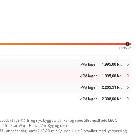
1.995 kr.
På lager
1.995,00 kr.
På lager
1.995,00 kr.
På lager
2.205,51 kr.
På lager
2.308,00 kr.
speeder (75341). Brug nye byggeteknikker og specialfremstillede LEGO
r fra Star Wars: Et nyt håb. Byg og udstil
n X-34 Landspeeder, samt 2 LEGO minifigurer: Luke Skywalker med lyssværd og