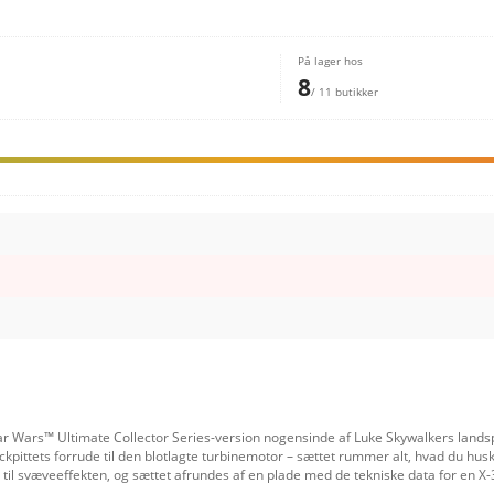
På lager hos
8
/ 11 butikker
ar Wars™ Ultimate Collector Series-version nogensinde af Luke Skywalkers land
kpittets forrude til den blotlagte turbinemotor – sættet rummer alt, hvad du huske
nd til svæveeffekten, og sættet afrundes af en plade med de tekniske data for e