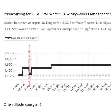
Dette LEGO Star Wars samlersæt til voksne er en vidunderlig gave til dig sel
Prisudvikling for LEGO Star Wars™: Luke Skywalkers landspeede
Grafen herunder viser prisudviklingen for LEGO Star Wars™-sættet Luke Skywal
LEGO Star Wars™-sættet Luke Skywalkers landspeeder er udgået hos LEGO og vi
Laveste pris på dagen
Ofte stillede spørgsmål