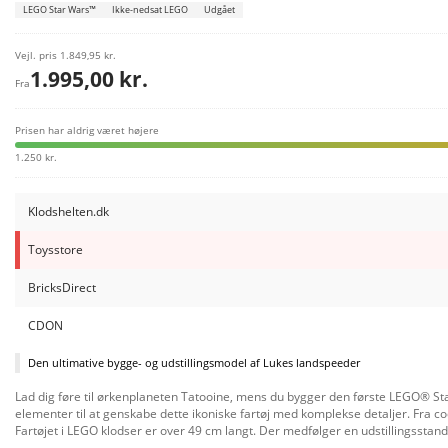
LEGO Star Wars™
Ikke-nedsat LEGO
Udgået
Vejl. pris
1.849,95 kr.
1.995,00 kr.
Fra
Prisen har aldrig været højere
1.250 kr.
Klodshelten.dk
Toysstore
BricksDirect
CDON
Den ultimative bygge- og udstillingsmodel af Lukes landspeeder
Lad dig føre til ørkenplaneten Tatooine, mens du bygger den første LEGO® St
elementer til at genskabe dette ikoniske fartøj med komplekse detaljer. Fra coc
Fartøjet i LEGO klodser er over 49 cm langt. Der medfølger en udstillingssta
elektrokikkert og C-3PO med nyt udseende for maj 2022. Nostalgisk gave