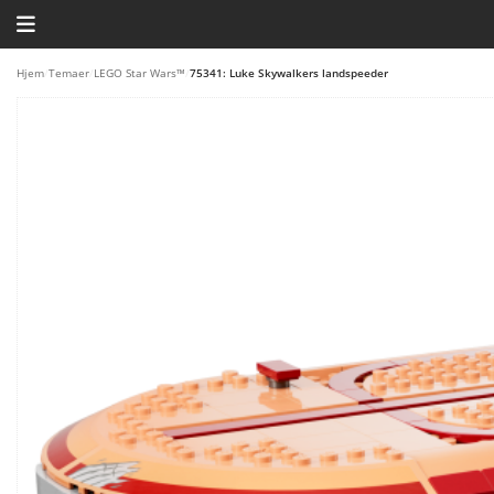
HJEM
Hjem
/
Temaer
/
LEGO Star Wars™
/
75341: Luke Skywalkers landspeeder
TEMAER
BLOG
LEGO FAVORITTER