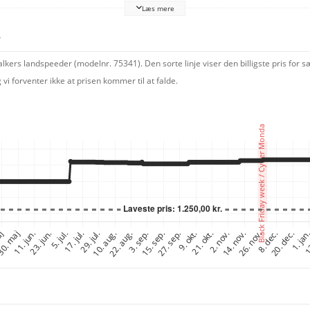
Læs mere
v, en anden Star Wars kender eller en erfaren LEGO bygger. Det omfatter trinvis 
r
kers landspeeder (modelnr. 75341). Den sorte linje viser den billigste pris for 
 forventer ikke at prisen kommer til at falde.