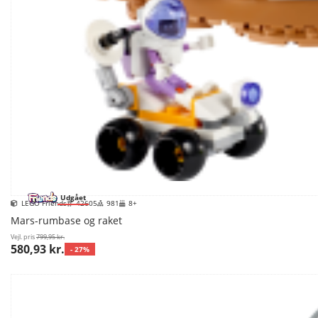
Udgået
LEGO Friends
42605
981
8+
Mars-rumbase og raket
Vejl. pris
799,95 kr.
580,93 kr.
- 27%