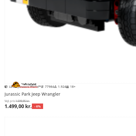
Prisfald
LEGO Jurassic World™
77984
1.924
18+
Jurassic Park Jeep Wrangler
Vejl. pris
1.599,95 kr.
1.499,00 kr.
- 6%