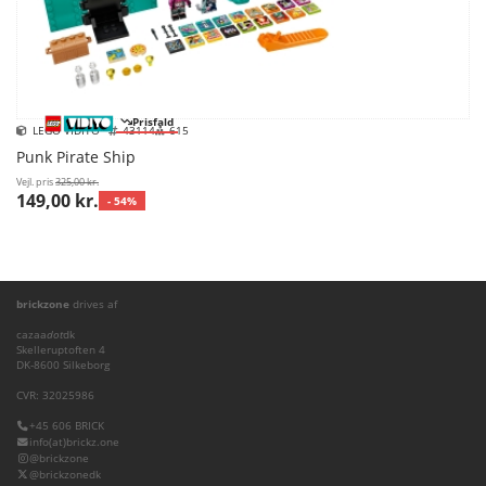
Prisfald
LEGO VIDIYO™
43114
615
Punk Pirate Ship
Vejl. pris
325,00 kr.
149,00 kr.
- 54%
brickzone
drives af
cazaa
dot
dk
Skelleruptoften 4
DK-8600 Silkeborg
CVR: 32025986
+45 606 BRICK
info(at)brickz.one
@brickzone
@brickzonedk