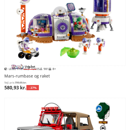
Udgået
LEGO Friends
42605
981
8+
Mars-rumbase og raket
Vejl. pris
799,95 kr.
580,93 kr.
- 27%