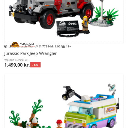
Prisfald
LEGO Jurassic World™
77984
1.924
18+
Jurassic Park Jeep Wrangler
Vejl. pris
1.599,95 kr.
1.499,00 kr.
- 6%