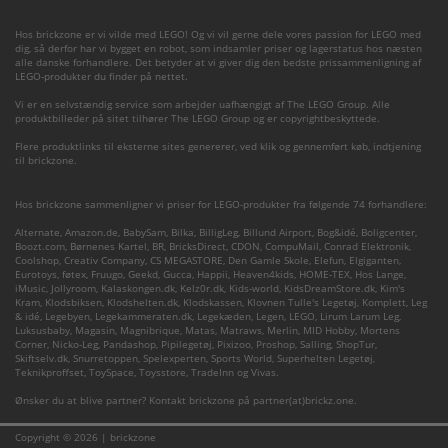
Hos brickzone er vi vilde med LEGO! Og vi vil gerne dele vores passion for LEGO med
dig, så derfor har vi bygget en robot, som indsamler priser og lagerstatus hos næsten
alle danske forhandlere. Det betyder at vi giver dig den bedste prissammenligning af
LEGO-produkter du finder på nettet.
Vi er en selvstændig service som arbejder uafhængigt af The LEGO Group. Alle
produktbilleder på sitet tilhører The LEGO Group og er copyrightbeskyttede.
Flere produktlinks til eksterne sites genererer, ved klik og gennemført køb, indtjening
til brickzone.
Hos brickzone sammenligner vi priser for LEGO-produkter fra følgende 74 forhandlere:
Alternate
,
Amazon.de
,
BabySam
,
Bilka
,
BilligLeg
,
Billund Airport
,
Bog&idé
,
Boligcenter
,
Boozt.com
,
Børnenes Kartel
,
BR
,
BricksDirect
,
CDON
,
CompuMail
,
Conrad Elektronik
,
Coolshop
,
Creativ Company
,
CS MEGASTORE
,
Den Gamle Skole
,
Elefun
,
Elgiganten
,
Eurotoys
,
føtex
,
Fruugo
,
Geekd
,
Gucca
,
Happii
,
Heaven4kids
,
HOME-TEX
,
Hos Lange
,
iMusic
,
Jollyroom
,
Kalaskongen.dk
,
Kelz0r.dk
,
Kids-world
,
KidsDreamStore.dk
,
Kim's
Kram
,
Klodsbiksen
,
Klodshelten.dk
,
Klodskassen
,
Klovnen Tulle's Legetøj
,
Komplett
,
Leg
& idé
,
Legebyen
,
Legekammeraten.dk
,
Legekæden
,
Legen
,
LEGO
,
Lirum Larum Leg
,
Luksusbaby
,
Magasin
,
Magnibrique
,
Matas
,
Matraws
,
Merlin
,
MID Hobby
,
Mortens
Corner
,
Nicko-Leg
,
Pandashop
,
Pipilegetøj
,
Pixizoo
,
Proshop
,
Salling
,
ShopTur
,
Skiftselv.dk
,
Snurretoppen
,
Spelexperten
,
Sports World
,
Superhelten Legetøj
,
Teknikproffset
,
ToySpace
,
Toysstore
,
TradeInn
og
Vivas
.
Ønsker du at blive partner? Kontakt brickzone på partner(at)brickz.one.
Copyright © 2026 | brickzone