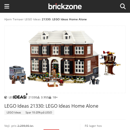
HJEM
Hjem
/
Temaer
/
LEGO Ideas
/
21330: LEGO Ideas Home Alone
TEMAER
BLOG
LEGO FAVORITTER
LEGO Ideas
21330
3.955
18+
LEGO Ideas 21330: LEGO Ideas Home Alone
LEGO Ideas
Spar 10-20% på LEGO
Vejl. pris
2.299,95 kr.
På lager hos