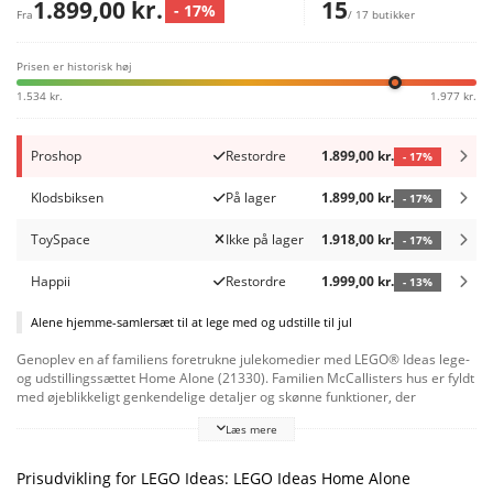
1.899,00 kr.
15
- 17%
Fra
/ 17 butikker
Prisen er historisk høj
1.534 kr.
1.977 kr.
Proshop
Restordre
1.899,00 kr.
- 17%
Klodsbiksen
På lager
1.899,00 kr.
- 17%
ToySpace
Ikke på lager
1.918,00 kr.
- 17%
Happii
Restordre
1.999,00 kr.
- 13%
Alene hjemme-samlersæt til at lege med og udstille til jul
Genoplev en af familiens foretrukne julekomedier med LEGO® Ideas lege-
og udstillingssættet Home Alone (21330). Familien McCallisters hus er fyldt
med øjeblikkeligt genkendelige detaljer og skønne funktioner, der
genskaber de hylesjove scener. Her er alt, hvad du behøver for at bygge
Læs mere
Kevins falske julefest, et fyr i kælderen med LEGO lysklods, faldende
strygejern, svingende malerbøtter, hylder, der knækker, svævebane fra
loftet til trætophuset og meget mere. Alle husets etager kan tages af, og
Prisudvikling for LEGO Ideas: LEGO Ideas Home Alone
væggene og taget kan åbnes for at give nem adgang. Perfekt julegave