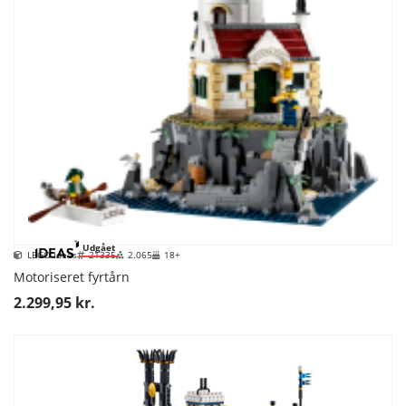
Udgået
LEGO Ideas
21335
2.065
18+
Motoriseret fyrtårn
2.299,95 kr.