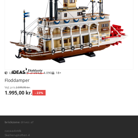
Eksklusiv
LEGO Ideas
21356
4.090
18+
Floddamper
Vejl. pris
2.599,95 kr.
1.995,00 kr.
- 23%
brickzone
drives af
cazaa
dot
dk
Skelleruptoften 4