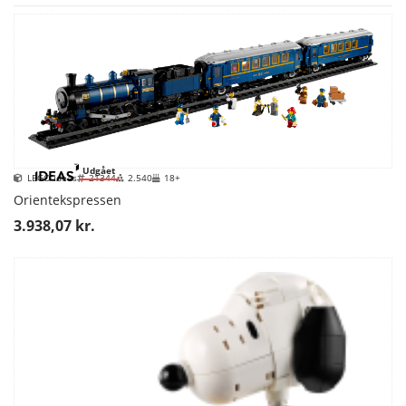
Udgået
LEGO Ideas
21344
2.540
18+
Orientekspressen
3.938,07 kr.