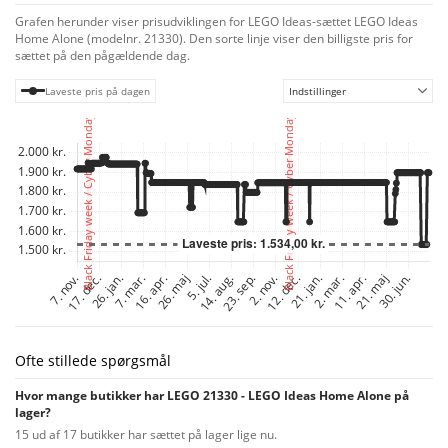
Sættet indeholder 5 LEGO minifigurer af Kevin McCallister, hans mor Kate
Grafen herunder viser prisudviklingen for LEGO Ideas-sættet LEGO Ideas
McCallister, skurkene Harry og Marv og naboen ""Gamle"" Marley, samt
Home Alone (modelnr. 21330). Den sorte linje viser den billigste pris for
Harry og Marvs varevogn med koben og politihjelms-elementer indeni.
sættet på den pågældende dag.
Med 3.957 elementer er dette det hidtil største LEGO Ideas sæt, og
klodserne er opdelt i poser efter filmens forløb, så du kan genopleve
Laveste pris på dagen
Indstillinger
historien, mens du bygger en fortælling.
Ofte stillede spørgsmål
Hvor mange butikker har LEGO 21330 - LEGO Ideas Home Alone på
lager?
15 ud af 17 butikker har sættet på lager lige nu.