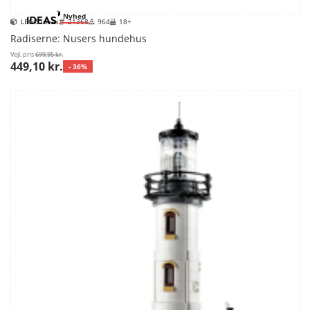
Nyhed
LEGO Ideas
21368
964
18+
Radiserne: Nusers hundehus
Vejl. pris
699,95 kr.
449,10 kr.
- 36%