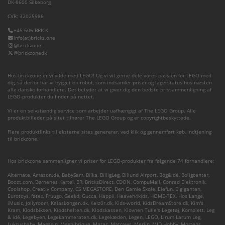
DK-8600 Silkeborg
CVR: 32025986
+45 606 BRICK
info(at)brickz.one
@brickzone
@brickzonedk
Hos brickzone er vi vilde med LEGO! Og vi vil gerne dele vores passion for LEGO med
dig, så derfor har vi bygget en robot, som indsamler priser og lagerstatus hos næsten
alle danske forhandlere. Det betyder at vi giver dig den bedste prissammenligning af
LEGO-produkter du finder på nettet.
Vi er en selvstændig service som arbejder uafhængigt af The LEGO Group. Alle
produktbilleder på sitet tilhører The LEGO Group og er copyrightbeskyttede.
Flere produktlinks til eksterne sites genererer, ved klik og gennemført køb, indtjening
til brickzone.
Hos brickzone sammenligner vi priser for LEGO-produkter fra følgende 74 forhandlere:
Alternate
,
Amazon.de
,
BabySam
,
Bilka
,
BilligLeg
,
Billund Airport
,
Bog&idé
,
Boligcenter
,
Boozt.com
,
Børnenes Kartel
,
BR
,
BricksDirect
,
CDON
,
CompuMail
,
Conrad Elektronik
,
Coolshop
,
Creativ Company
,
CS MEGASTORE
,
Den Gamle Skole
,
Elefun
,
Elgiganten
,
Eurotoys
,
føtex
,
Fruugo
,
Geekd
,
Gucca
,
Happii
,
Heaven4kids
,
HOME-TEX
,
Hos Lange
,
iMusic
,
Jollyroom
,
Kalaskongen.dk
,
Kelz0r.dk
,
Kids-world
,
KidsDreamStore.dk
,
Kim's
Kram
,
Klodsbiksen
,
Klodshelten.dk
,
Klodskassen
,
Klovnen Tulle's Legetøj
,
Komplett
,
Leg
& idé
,
Legebyen
,
Legekammeraten.dk
,
Legekæden
,
Legen
,
LEGO
,
Lirum Larum Leg
,
Luksusbaby
,
Magasin
,
Magnibrique
,
Matas
,
Matraws
,
Merlin
,
MID Hobby
,
Mortens