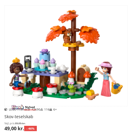
Nyhed
LEGO Friends
42690
116
6+
Skov-teselskab
Vejl. pris
89,95 kr.
49,00 kr.
- 46%