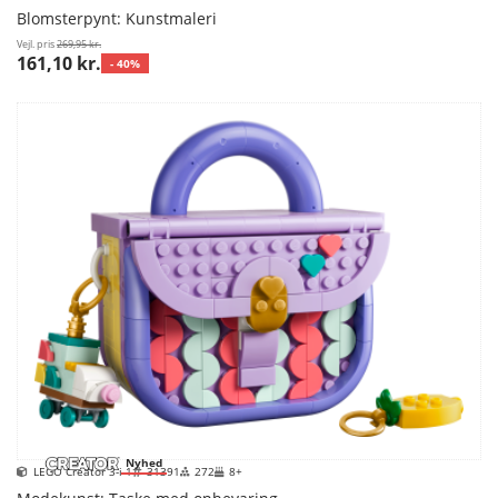
Blomsterpynt: Kunstmaleri
Vejl. pris
269,95 kr.
161,10 kr.
- 40%
Nyhed
LEGO Creator 3-i-1
31391
272
8+