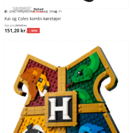
Nyhed
LEGO NINJAGO®
71864
394
7+
Kai og Coles kombi-køretøjer
Vejl. pris
269,95 kr.
151,20 kr.
- 44%