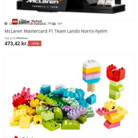
Nyhed
LEGO Editions
43023
793
14+
McLaren Mastercard F1 Team Lando Norris-hjelm
Vejl. pris
799,95 kr.
473,42 kr.
- 41%