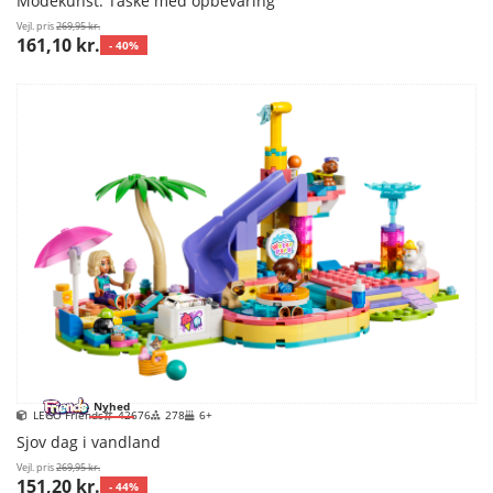
Modekunst: Taske med opbevaring
Vejl. pris
269,95 kr.
161,10 kr.
- 40%
Nyhed
LEGO Friends
42676
278
6+
Sjov dag i vandland
Vejl. pris
269,95 kr.
151,20 kr.
- 44%