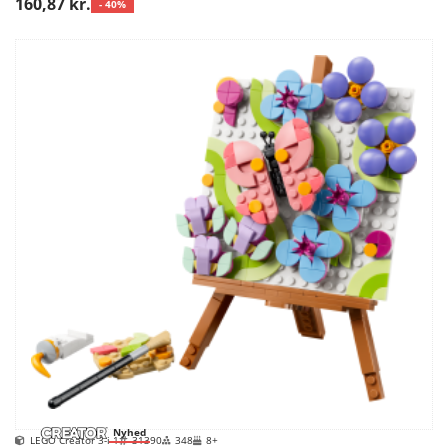
160,87 kr.
- 40%
Nyhed
LEGO Creator 3-i-1
31390
348
8+