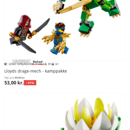
Nyhed
LEGO NINJAGO®
71862
81
6+
Lloyds drage-mech - kamppakke
Vejl. pris
89,95 kr.
53,00 kr.
- 41%