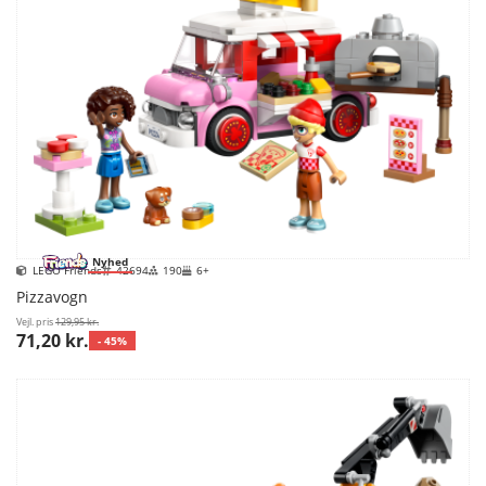
Nyhed
LEGO Friends
42694
190
6+
Pizzavogn
Vejl. pris
129,95 kr.
71,20 kr.
- 45%