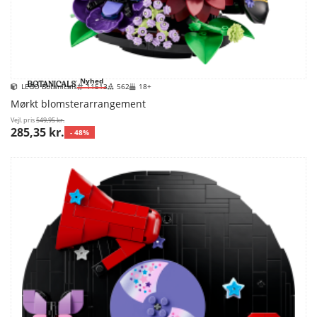
Nyhed
LEGO Botanicals
11513
562
18+
Mørkt blomsterarrangement
Vejl. pris
549,95 kr.
285,35 kr.
- 48%