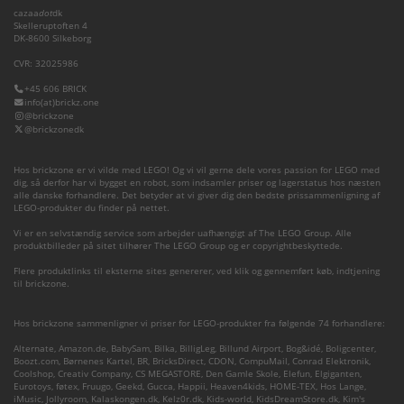
cazaa
dot
dk
Skelleruptoften 4
DK-8600 Silkeborg
CVR: 32025986
+45 606 BRICK
info(at)brickz.one
@brickzone
@brickzonedk
Hos brickzone er vi vilde med LEGO! Og vi vil gerne dele vores passion for LEGO med
dig, så derfor har vi bygget en robot, som indsamler priser og lagerstatus hos næsten
alle danske forhandlere. Det betyder at vi giver dig den bedste prissammenligning af
LEGO-produkter du finder på nettet.
Vi er en selvstændig service som arbejder uafhængigt af The LEGO Group. Alle
produktbilleder på sitet tilhører The LEGO Group og er copyrightbeskyttede.
Flere produktlinks til eksterne sites genererer, ved klik og gennemført køb, indtjening
til brickzone.
Hos brickzone sammenligner vi priser for LEGO-produkter fra følgende 74 forhandlere:
Alternate
,
Amazon.de
,
BabySam
,
Bilka
,
BilligLeg
,
Billund Airport
,
Bog&idé
,
Boligcenter
,
Boozt.com
,
Børnenes Kartel
,
BR
,
BricksDirect
,
CDON
,
CompuMail
,
Conrad Elektronik
,
Coolshop
,
Creativ Company
,
CS MEGASTORE
,
Den Gamle Skole
,
Elefun
,
Elgiganten
,
Eurotoys
,
føtex
,
Fruugo
,
Geekd
,
Gucca
,
Happii
,
Heaven4kids
,
HOME-TEX
,
Hos Lange
,
iMusic
,
Jollyroom
,
Kalaskongen.dk
,
Kelz0r.dk
,
Kids-world
,
KidsDreamStore.dk
,
Kim's