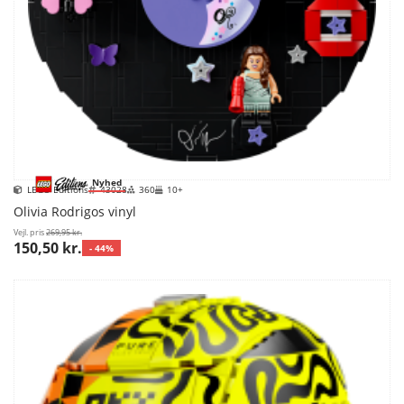
Nyhed
LEGO Editions
43028
360
10+
Olivia Rodrigos vinyl
Vejl. pris
269,95 kr.
150,50 kr.
- 44%