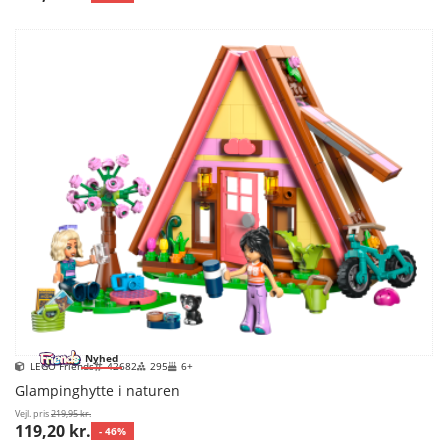
Nyhed
LEGO Friends
42682
295
6+
Glampinghytte i naturen
Vejl. pris
219,95 kr.
119,20 kr.
- 46%