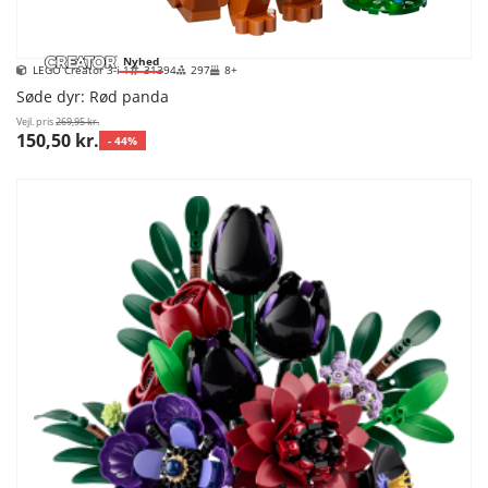
Nyhed
LEGO Creator 3-i-1
31394
297
8+
Søde dyr: Rød panda
Vejl. pris
269,95 kr.
150,50 kr.
- 44%