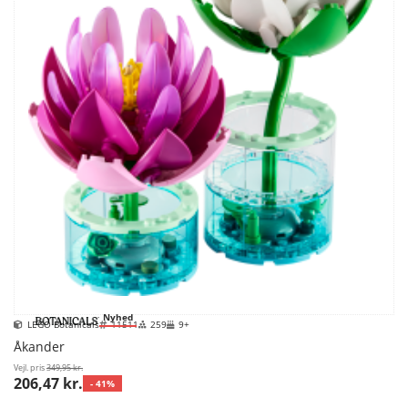
Nyhed
LEGO Botanicals
11511
259
9+
Åkander
Vejl. pris
349,95 kr.
206,47 kr.
- 41%