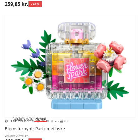
259,85 kr.
- 42%
Nyhed
LEGO Creator 3-i-1
31383
286
8+
Blomsterpynt: Parfumeflaske
Vejl. pris
269,95 kr.