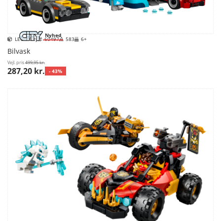
Nyhed
LEGO City
60497
583
6+
Bilvask
Vejl. pris
499,95 kr.
287,20 kr.
- 43%