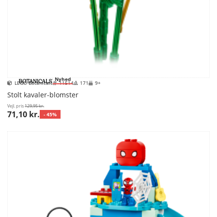
Nyhed
LEGO Botanicals
11514
171
9+
Stolt kavaler-blomster
Vejl. pris
129,95 kr.
71,10 kr.
- 45%