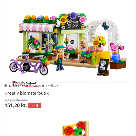
Nyhed
LEGO Friends
42693
377
7+
Kreativ blomsterbutik
Vejl. pris
269,95 kr.
151,20 kr.
- 44%