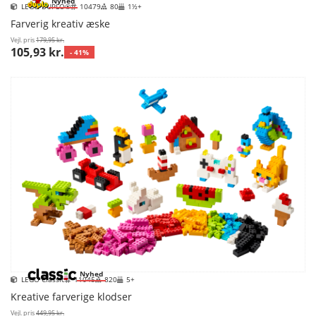
Nyhed
LEGO DUPLO®
10479
80
1½+
Farverig kreativ æske
Vejl. pris
179,95 kr.
105,93 kr.
- 41%
Nyhed
LEGO Classic
11045
820
5+
Kreative farverige klodser
Vejl. pris
449,95 kr.