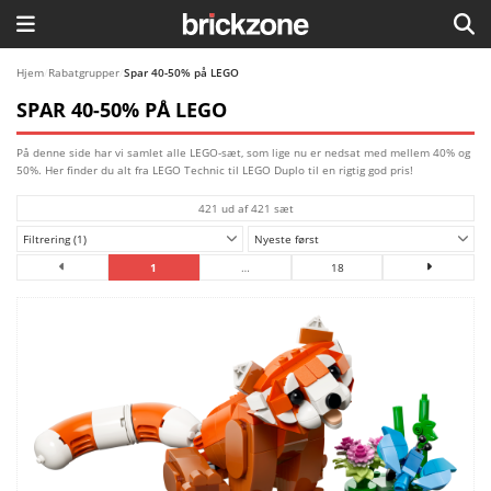
HJEM
Hjem
/
Rabatgrupper
/
Spar 40-50% på LEGO
SPAR 40-50% PÅ LEGO
TEMAER
På denne side har vi samlet alle LEGO-sæt, som lige nu er nedsat med mellem 40% og
BLOG
50%. Her finder du alt fra LEGO Technic til LEGO Duplo til en rigtig god pris!
421 ud af 421 sæt
LEGO FAVORITTER
Filtrering (1)
Nyeste først
1
…
18