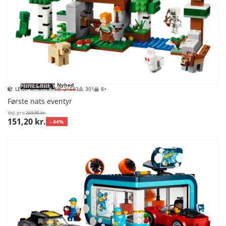
Nyhed
LEGO Minecraft®
21593
301
8+
Første nats eventyr
Vejl. pris
269,95 kr.
151,20 kr.
- 44%