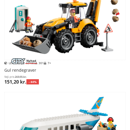
Nyhed
LEGO City
60480
301
7+
Gul rendegraver
Vejl. pris
269,95 kr.
151,20 kr.
- 44%