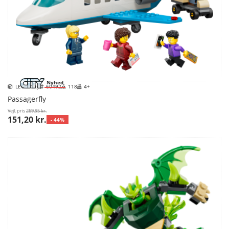
Nyhed
LEGO City
60492
118
4+
Passagerfly
Vejl. pris
269,95 kr.
151,20 kr.
- 44%