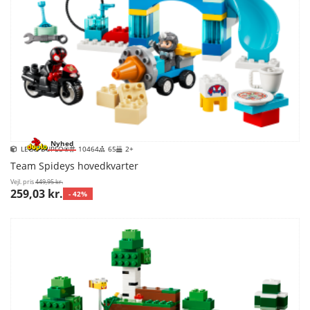
Nyhed
LEGO DUPLO®
10464
65
2+
Team Spideys hovedkvarter
Vejl. pris
449,95 kr.
259,03 kr.
- 42%