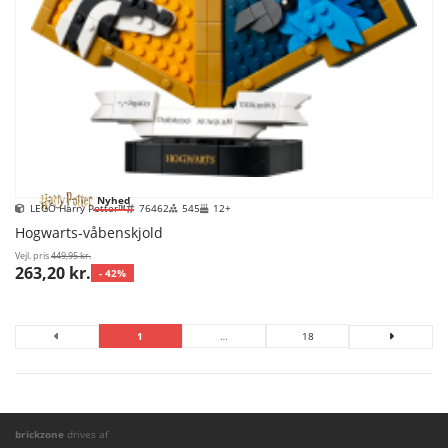
Nyhed
LEGO Harry Potter™
76462
545
12+
Hogwarts-våbenskjold
Vejl. pris
449,95 kr.
263,20 kr.
- 42%
1
…
18
brickzone
drives af