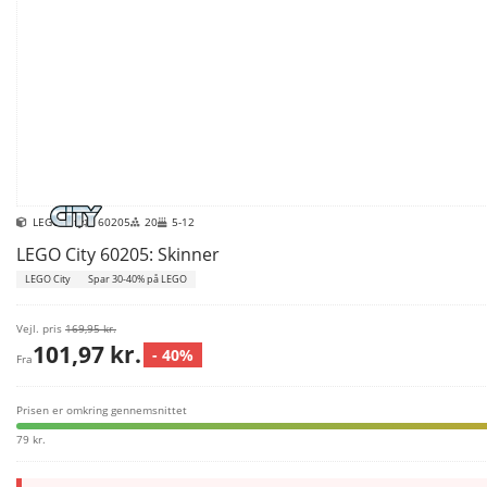
LEGO City
60205
20
5-12
LEGO City 60205: Skinner
LEGO City
Spar 30-40% på LEGO
Vejl. pris
169,95 kr.
101,97 kr.
- 40%
Fra
Prisen er omkring gennemsnittet
79 kr.