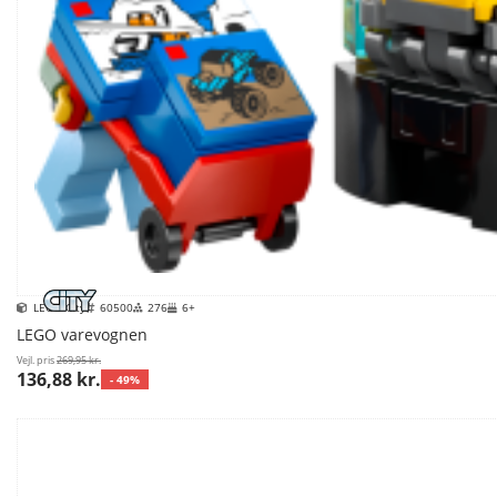
LEGO City
60500
276
6+
LEGO varevognen
Vejl. pris
269,95 kr.
136,88 kr.
- 49%