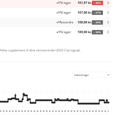
På lager
101,97 kr.
- 40%
På lager
107,00 kr.
- 37%
Restordre
108,00 kr.
- 36%
På lager
109,00 kr.
- 36%
fekte supplement til dine eksisterende LEGO City togsæt.
Indstillinger