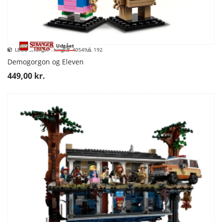
Udgået
LEGO Stranger Things
40549
192
Demogorgon og Eleven
449,00 kr.