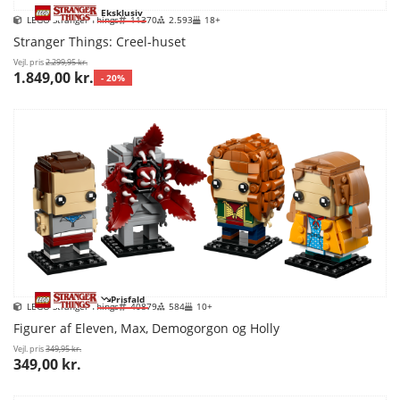
Eksklusiv
LEGO Stranger Things
11370
2.593
18+
Stranger Things: Creel-huset
Vejl. pris
2.299,95 kr.
1.849,00 kr.
- 20%
Prisfald
LEGO Stranger Things
40879
584
10+
Figurer af Eleven, Max, Demogorgon og Holly
Vejl. pris
349,95 kr.
349,00 kr.