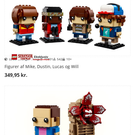
Eksklusiv
LEGO Stranger Things
40801
542
10+
Figurer af Mike, Dustin, Lucas og Will
349,95 kr.