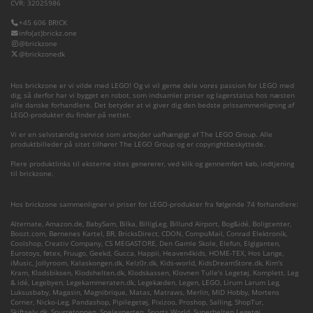
CVR: 32025986
+45 606 BRICK
info(at)brickz.one
@brickzone
@brickzonedk
Hos brickzone er vi vilde med LEGO! Og vi vil gerne dele vores passion for LEGO med
dig, så derfor har vi bygget en robot, som indsamler priser og lagerstatus hos næsten
alle danske forhandlere. Det betyder at vi giver dig den bedste prissammenligning af
LEGO-produkter du finder på nettet.
Vi er en selvstændig service som arbejder uafhængigt af The LEGO Group. Alle
produktbilleder på sitet tilhører The LEGO Group og er copyrightbeskyttede.
Flere produktlinks til eksterne sites genererer, ved klik og gennemført køb, indtjening
til brickzone.
Hos brickzone sammenligner vi priser for LEGO-produkter fra følgende 74 forhandlere:
Alternate
,
Amazon.de
,
BabySam
,
Bilka
,
BilligLeg
,
Billund Airport
,
Bog&idé
,
Boligcenter
,
Boozt.com
,
Børnenes Kartel
,
BR
,
BricksDirect
,
CDON
,
CompuMail
,
Conrad Elektronik
,
Coolshop
,
Creativ Company
,
CS MEGASTORE
,
Den Gamle Skole
,
Elefun
,
Elgiganten
,
Eurotoys
,
føtex
,
Fruugo
,
Geekd
,
Gucca
,
Happii
,
Heaven4kids
,
HOME-TEX
,
Hos Lange
,
iMusic
,
Jollyroom
,
Kalaskongen.dk
,
Kelz0r.dk
,
Kids-world
,
KidsDreamStore.dk
,
Kim's
Kram
,
Klodsbiksen
,
Klodshelten.dk
,
Klodskassen
,
Klovnen Tulle's Legetøj
,
Komplett
,
Leg
& idé
,
Legebyen
,
Legekammeraten.dk
,
Legekæden
,
Legen
,
LEGO
,
Lirum Larum Leg
,
Luksusbaby
,
Magasin
,
Magnibrique
,
Matas
,
Matraws
,
Merlin
,
MID Hobby
,
Mortens
Corner
,
Nicko-Leg
,
Pandashop
,
Pipilegetøj
,
Pixizoo
,
Proshop
,
Salling
,
ShopTur
,
Skiftselv.dk
,
Snurretoppen
,
Spelexperten
,
Sports World
,
Superhelten Legetøj
,