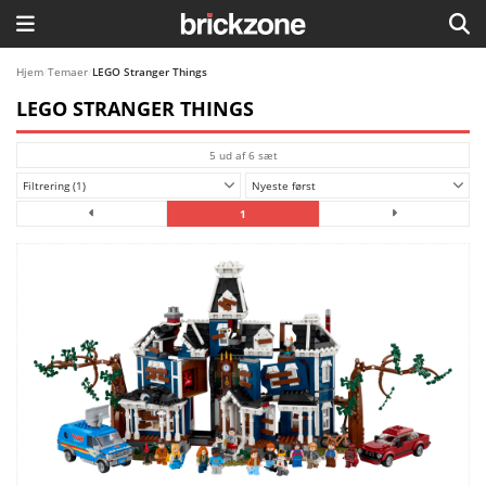
HJEM
Hjem
/
Temaer
/
LEGO Stranger Things
LEGO STRANGER THINGS
TEMAER
5 ud af 6 sæt
BLOG
Filtrering (1)
Nyeste først
LEGO FAVORITTER
1