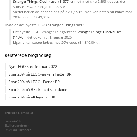
Stranger Things: Creel-huset (11370)
er med med sine 2.593 klodser, det
største LEGO Stranger Things-sæt.
Sættet har en vejledende pris på 2.299,95 kr., men kan netop nu købes med
20% rabat til 1.849,00 kr.
Hvad er det nyeste LEGO Stranger Things sæt?
Det nyeste LEGO Stranger Things-sæt er
Stranger Things: Creel-huset
(11370)
- det udkom d. 1. januar 2026.
Lige nu kan sættet købes med 20% rabat til 1.849,00 kr.
Relaterede blogindlæg
Nye LEGO-sæt, februar 2022
Spar 20% på LEGO-æsker i Fætter BR
Spar 20% på LEGO i Fætter BR
Spar 25% på BR.dk med rabatkode
Spar 20% på alt legetøj i BR
brickzone
drives af
cazaa
dot
dk
Skelleruptoften 4
DK-8600 Silkeborg