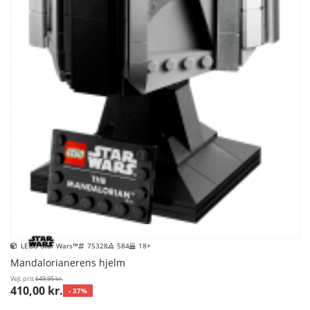
LEGO Star Wars™
75328
584
18+
Mandalorianerens hjelm
Vejl. pris
649,95 kr.
410,00 kr.
- 37%