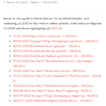
Skrevet af: Casper
Udgivet: 1. februar 2022
Januar er slut og det er blevet februar. En ny måned betyder, som
sædvanlig, at LEGO er klar med en række nyheder. Indtil videre er følgende
12 LEGO-sæt blevet tilgængelige på
LEGO.dk
:
21332 LEGO Ideas Vores runde Jord – 1.599,00 kr.
40549 LEGO Stranger Things Demogorgon og Eleven – 200,00 kr.
40552 LEGO BrickHeadz Buzz Lightyear – 100,00 kr.
40553 LEGO BrickHeadz Woody og Bodil – 200,00 kr.
40559 LEGO BrickHeadz Hjulben og Grimm E. Ulv – 200,00 kr.
75325 LEGO Star Wars™ Mandalorianerens N-1-stjernejager –
549,00 kr.
75326 LEGO Star Wars™ Boba Fetts tronsal – 899,00 kr.
75327 LEGO Star Wars™ Luke Skywalkers™ Red Five-hjelm – 549,00
kr.
75328 LEGO Star Wars™ Mandalorianerens hjelm – 549,00 kr.
854188 LEGO Star Wars™ Darth Maul™-nøglering – 50,00 kr.
854197 LEGO Stranger Things Demogorgon-nøglering – 50,00 kr.
5007211 LEGO NINJAGO® Mighty LEGO® Mechs – 130,00 kr.