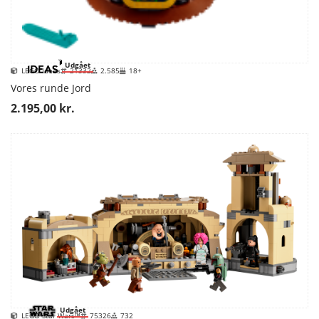
Udgået
LEGO Ideas
21332
2.585
18+
Vores runde Jord
2.195,00 kr.
Udgået
LEGO Star Wars™
75326
732