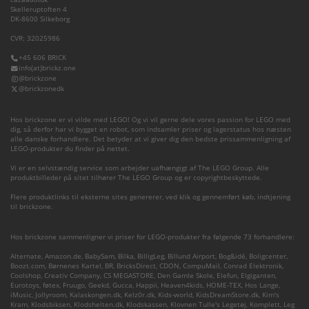
Skelleruptoften 4
DK-8600 Silkeborg
CVR: 32025986
+45 606 BRICK
info(at)brickz.one
@brickzone
@brickzonedk
Hos brickzone er vi vilde med LEGO! Og vi vil gerne dele vores passion for LEGO med
dig, så derfor har vi bygget en robot, som indsamler priser og lagerstatus hos næsten
alle danske forhandlere. Det betyder at vi giver dig den bedste prissammenligning af
LEGO-produkter du finder på nettet.
Vi er en selvstændig service som arbejder uafhængigt af The LEGO Group. Alle
produktbilleder på sitet tilhører The LEGO Group og er copyrightbeskyttede.
Flere produktlinks til eksterne sites genererer, ved klik og gennemført køb, indtjening
til brickzone.
Hos brickzone sammenligner vi priser for LEGO-produkter fra følgende 73 forhandlere:
Alternate
,
Amazon.de
,
BabySam
,
Bilka
,
BilligLeg
,
Billund Airport
,
Bog&idé
,
Boligcenter
,
Boozt.com
,
Børnenes Kartel
,
BR
,
BricksDirect
,
CDON
,
CompuMail
,
Conrad Elektronik
,
Coolshop
,
Creativ Company
,
CS MEGASTORE
,
Den Gamle Skole
,
Elefun
,
Elgiganten
,
Eurotoys
,
føtex
,
Fruugo
,
Geekd
,
Gucca
,
Happii
,
Heaven4kids
,
HOME-TEX
,
Hos Lange
,
iMusic
,
Jollyroom
,
Kalaskongen.dk
,
Kelz0r.dk
,
Kids-world
,
KidsDreamStore.dk
,
Kim's
Kram
,
Klodsbiksen
,
Klodshelten.dk
,
Klodskassen
,
Klovnen Tulle's Legetøj
,
Komplett
,
Leg