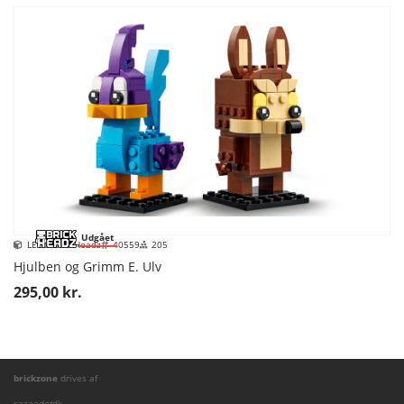
Udgået
LEGO BrickHeadz
40559
205
Hjulben og Grimm E. Ulv
295,00 kr.
brickzone
drives af
cazaa
dot
dk