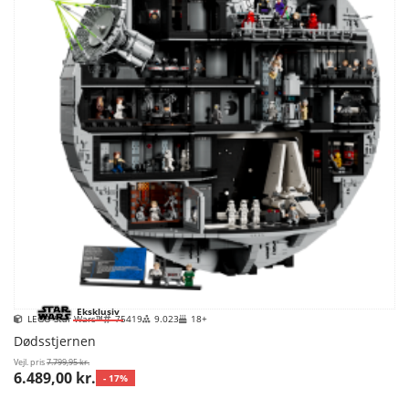
Eksklusiv
LEGO Star Wars™
75419
9.023
18+
Dødsstjernen
Vejl. pris
7.799,95 kr.
6.489,00 kr.
- 17%