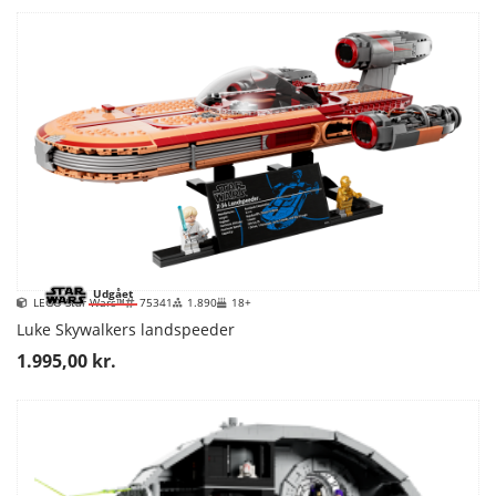
Udgået
LEGO Star Wars™
75341
1.890
18+
Luke Skywalkers landspeeder
1.995,00 kr.