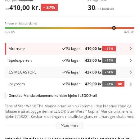
Vejl. pris
649,95 kr.
På lager hos
410,00 kr.
30
- 37%
Fra
/ 33 butikker
Prisen er historisk høj
325 kr.
426 kr.
Alternate
På lager
410,00 kr.
- 37%
Spelexperten
På lager
423,00 kr.
- 35%
CS MEGASTORE
På lager
427,00 kr.
- 34%
Jollyroom
På lager
429,00 kr.
- 34%
Genskab Mandalorianerens ikoniske hjelm i LEGO® stil
Fans af Star Wars: The Mandalorian kan nu komme i den kreative zone og
fokusere på at bygge denne LEGO® Star Wars™ kopi af Mandalorianerens
hjelm (75328). Beskar-rustningens metalliske glans er smart genskabt med
speciallakerede elementer, mens klodser i forskellige gråtoner giver dig
Læs mere
mulighed for at fremhæve konturerne i den autentiske kopi. Tilføj den
klodsbyggede stand med navneskilt for at fuldende en iøjnefaldende
udstillingsgenstand til hjemmet eller arbejdet. Glæden ved at bygge