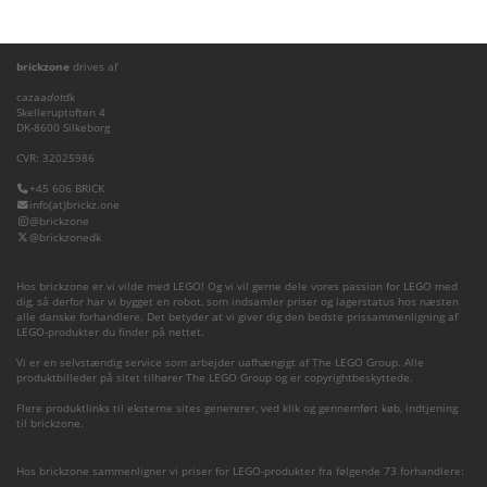
brickzone
drives af
cazaa
dot
dk
Skelleruptoften 4
DK-8600 Silkeborg
CVR: 32025986
+45 606 BRICK
info(at)brickz.one
@brickzone
@brickzonedk
Hos brickzone er vi vilde med LEGO! Og vi vil gerne dele vores passion for LEGO med
dig, så derfor har vi bygget en robot, som indsamler priser og lagerstatus hos næsten
alle danske forhandlere. Det betyder at vi giver dig den bedste prissammenligning af
LEGO-produkter du finder på nettet.
Vi er en selvstændig service som arbejder uafhængigt af The LEGO Group. Alle
produktbilleder på sitet tilhører The LEGO Group og er copyrightbeskyttede.
Flere produktlinks til eksterne sites genererer, ved klik og gennemført køb, indtjening
til brickzone.
Hos brickzone sammenligner vi priser for LEGO-produkter fra følgende 73 forhandlere: