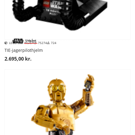
Udgået
LEGO Star Wars™
75274
724
TIE-jagerpilothjelm
2.695,00 kr.