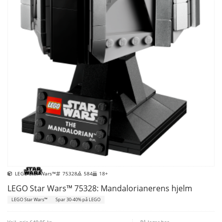
LEGO Star Wars™
75328
584
18+
LEGO Star Wars™ 75328: Mandalorianerens hjelm
LEGO Star Wars™
Spar 30-40% på LEGO