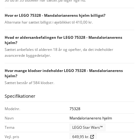
30 ud af 33 butikker har sættet på lager lige nu.
Hvor er LEGO 75328 - Mandalorianerens hjelm billigst?
Alternate har sættet billigst i øjeblikket til 410,00 kr.
Hvad er aldersanbefalingen for LEGO 75328 - Mandalorianerens
hjelm?
Sættet anbefales til alderen 18 år og opefter, da det indeholder
avancerede byggedetaljer.
Hvor mange klodser indeholder LEGO 75328 - Mandalorianerens
hjelm?
Sættet består af 584 klodser.
Specifikationer
Modelnr.
75328
Navn
Mandalorianerens hjelm
Tema
LEGO Star Wars™
Vejl. pris
649,95 kr.