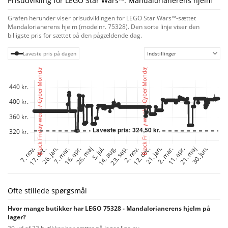
Prisudvikling for LEGO Star Wars™: Mandalorianerens hjelm
Der medfølger trinvis vejledning, der guider dig gennem den fordybende
byggeoplevelse. Og når du er klar til en ny byggeudfordring, kan du føje
Grafen herunder viser prisudviklingen for LEGO Star Wars™-sættet
andre LEGO Star Wars hjelme, der er nye i marts 2022, til din samling. En
Mandalorianerens hjelm (modelnr. 75328). Den sorte linje viser den
galakse af kreativitet
billigste pris for sættet på den pågældende dag.
Det begyndte for længe siden, i en fjern, fjern galakse. Nu fortsætter
sagaen i din stue med LEGO Star Wars sæt, som er specialdesignet til
Laveste pris på dagen
Indstillinger
voksne. Udforsk sortimentet, og find gaver, der begejstrer Star Wars fans
og alle dedikerede LEGO byggere.
Ofte stillede spørgsmål
Hvor mange butikker har LEGO 75328 - Mandalorianerens hjelm på
lager?