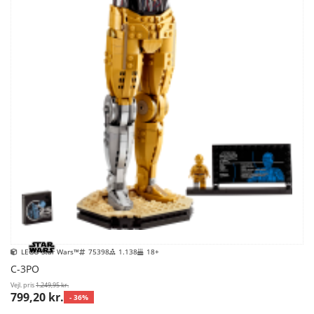
LEGO Star Wars™
75398
1.138
18+
C-3PO
Vejl. pris
1.249,95 kr.
799,20 kr.
- 36%