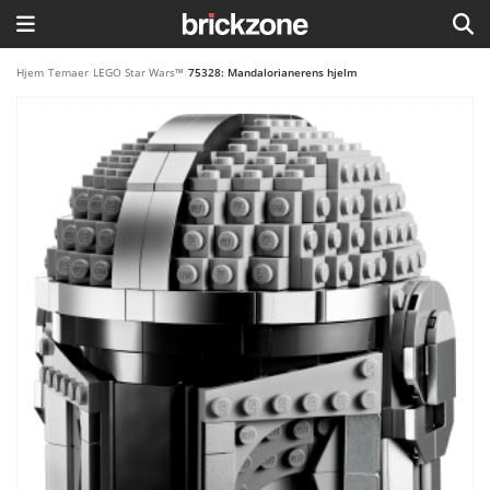
HJEM
Hjem
/
Temaer
/
LEGO Star Wars™
/
75328: Mandalorianerens hjelm
TEMAER
BLOG
LEGO FAVORITTER