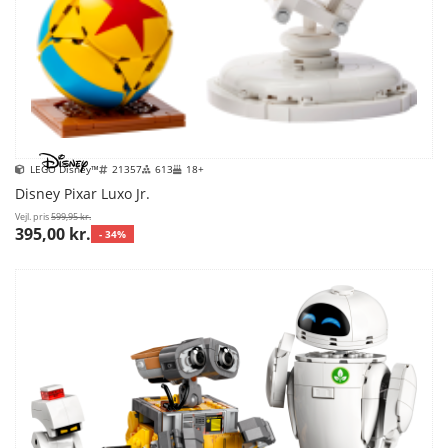
LEGO Disney™
21357
613
18+
Disney Pixar Luxo Jr.
Vejl. pris
599,95 kr.
395,00 kr.
- 34%