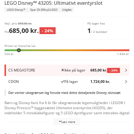
LEGO Disney™ 43205: Ultimativt eventyrslot
LEGO Disney™
Spar 20-30% på LEGO
Udgået
Vejl. pris
899,95 kr.
På lager hos
685,00 kr.
1
- 24%
Fra
/ 2 butikker
Prisen er historisk lav
534 kr.
1.834 kr.
CS MEGASTORE
Ikke på lager
685,00 kr.
- 24%
CDON
På lager
1.724,00 kr.
Der venter ubegrænset leg forude med dette detaljerede Disney-slotssæt
Børn og Disney-fans fra 6 år får ubegrænsede legemuligheder i LEGO® ǀ
Disney Princess™ byggesættet Ultimativt eventyrslot (43205), der
indeholder 5 minidukkefigurer og 5 LEGO dyrefigurer samt interaktiv digital
byggevejledning, som gør byggeriet ekstra sjovt. De intuitive værktøjer i
Læs mere
den gratis app LEGO Byggevejledninger hjælper børn med at visualisere
den virkelige model, mens de bygger. Ultimativt slot
Det detaljerede sæt styrker børns selvtillid, mens de bygger det, og sætter