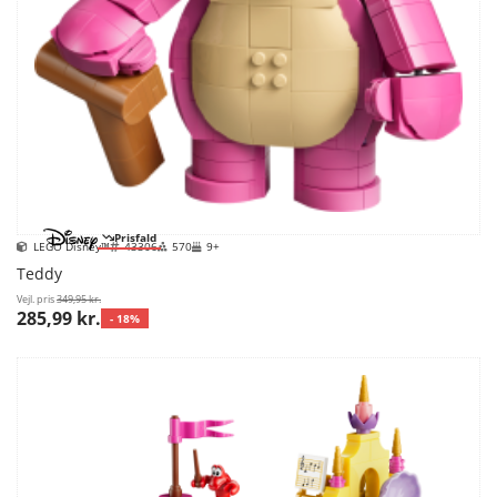
Prisfald
LEGO Disney™
43306
570
9+
Teddy
Vejl. pris
349,95 kr.
285,99 kr.
- 18%