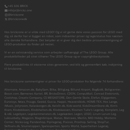
+45 606 BRICK
info(at)brickz.one
@brickzone
@brickzonedk
Hos brickzone er vi vilde med LEGO! Og vi vil gerne dele vores passion for LEGO med
dig, så derfor har vi bygget en robot, som indsamler priser og lagerstatus hos næsten
alle danske forhandlere. Det betyder at vi giver dig den bedste prissammenligning af
LEGO-produkter du finder på nettet.
Vi er en selvstændig service som arbejder uafhængigt af The LEGO Group. Alle
produktbilleder på sitet tilhører The LEGO Group og er copyrightbeskyttede.
Flere produktlinks til eksterne sites genererer, ved klik og gennemført køb, indtjening
til brickzone.
Hos brickzone sammenligner vi priser for LEGO-produkter fra følgende 74 forhandlere:
Alternate
,
Amazon.de
,
BabySam
,
Bilka
,
BilligLeg
,
Billund Airport
,
Bog&idé
,
Boligcenter
,
Boozt.com
,
Børnenes Kartel
,
BR
,
BricksDirect
,
CDON
,
CompuMail
,
Conrad Elektronik
,
Coolshop
,
Creativ Company
,
CS MEGASTORE
,
Den Gamle Skole
,
Elefun
,
Elgiganten
,
Eurotoys
,
føtex
,
Fruugo
,
Geekd
,
Gucca
,
Happii
,
Heaven4kids
,
HOME-TEX
,
Hos Lange
,
iMusic
,
Jollyroom
,
Kalaskongen.dk
,
Kelz0r.dk
,
Kids-world
,
KidsDreamStore.dk
,
Kim's
Kram
,
Klodsbiksen
,
Klodshelten.dk
,
Klodskassen
,
Klovnen Tulle's Legetøj
,
Komplett
,
Leg
& idé
,
Legebyen
,
Legekammeraten.dk
,
Legekæden
,
Legen
,
LEGO
,
Lirum Larum Leg
,
Luksusbaby
,
Magasin
,
Magnibrique
,
Matas
,
Matraws
,
Merlin
,
MID Hobby
,
Mortens
Corner
,
Nicko-Leg
,
Pandashop
,
Pipilegetøj
,
Pixizoo
,
Proshop
,
Salling
,
ShopTur
,
Skiftselv.dk
,
Snurretoppen
,
Spelexperten
,
Sports World
,
Superhelten Legetøj
,