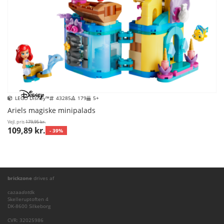
LEGO Disney™
43285
179
5+
Ariels magiske minipalads
Vejl. pris
179,95 kr.
109,89 kr.
- 39%
brickzone
drives af
cazaa
dot
dk
Skelleruptoften 4
DK-8600 Silkeborg
CVR: 32025986