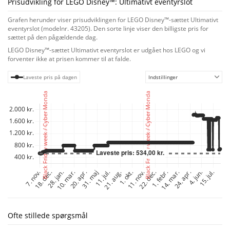
Prisudvikling for LEGO Disney™: Ultimativt eventyrslot
gang i fantasien og kreativiteten, når de udspiller deres egne historier.
Sættet er designet til at blive leget med på egen hånd eller til en legeaftale
Grafen herunder viser prisudviklingen for LEGO Disney™-sættet Ultimativt
med venner og kan kombineres med andre LEGO ǀ Disney Princess sæt
eventyrslot (modelnr. 43205). Den sorte linje viser den billigste pris for
(sælges separat). Elskede karakterer og venner
sættet på den pågældende dag.
Børn kan lege i timevis med sættet, der indeholder minidukkefigurer af
LEGO Disney™-sættet Ultimativt eventyrslot er udgået hos LEGO og vi
Disneys Ariel, Vaiana, Rapunzel, Snehvide og Tiana samt LEGO dyrefigurer
forventer ikke at prisen kommer til at falde.
af Marcel, Pascal, Pua, Sebastian og en fugl. Det er en imponerende gave
til enhver Disney Princess-fan.
Laveste pris på dagen
Indstillinger
Ofte stillede spørgsmål