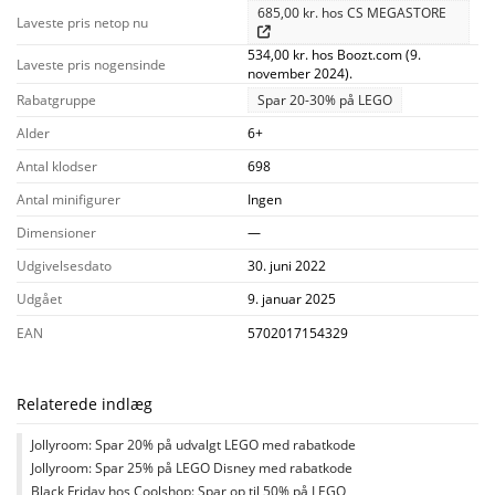
685,00 kr. hos CS MEGASTORE
Laveste pris netop nu
534,00 kr. hos Boozt.com (9.
Laveste pris nogensinde
november 2024).
Rabatgruppe
Spar 20-30% på LEGO
Alder
6+
Antal klodser
698
Antal minifigurer
Ingen
Dimensioner
—
Udgivelsesdato
30. juni 2022
Udgået
9. januar 2025
EAN
5702017154329
Relaterede indlæg
Jollyroom: Spar 20% på udvalgt LEGO med rabatkode
Jollyroom: Spar 25% på LEGO Disney med rabatkode
Black Friday hos Coolshop: Spar op til 50% på LEGO