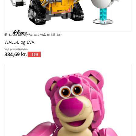
LEGO Disney™
43279
811
18+
WALL-E og EVA
Vejl. pris
599,95 kr.
384,69 kr.
- 36%