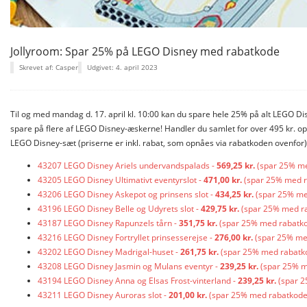
Jollyroom: Spar 25% på LEGO Disney med rabatkode
Skrevet af: Casper
Udgivet: 4. april 2023
Til og med mandag d. 17. april kl. 10:00 kan du spare hele 25% på alt LEGO D
spare på flere af LEGO Disney-æskerne! Handler du samlet for over 495 kr. o
LEGO Disney-sæt (priserne er inkl. rabat, som opnåes via rabatkoden ovenfor)
43207 LEGO Disney Ariels undervandspalads -
569,25 kr.
(spar 25% me
43205 LEGO Disney Ultimativt eventyrslot -
471,00 kr.
(spar 25% med ra
43206 LEGO Disney Askepot og prinsens slot -
434,25 kr.
(spar 25% med
43196 LEGO Disney Belle og Udyrets slot -
429,75 kr.
(spar 25% med ra
43187 LEGO Disney Rapunzels tårn -
351,75 kr.
(spar 25% med rabatkod
43216 LEGO Disney Fortryllet prinsesserejse -
276,00 kr.
(spar 25% med
43202 LEGO Disney Madrigal-huset -
261,75 kr.
(spar 25% med rabatko
43208 LEGO Disney Jasmin og Mulans eventyr -
239,25 kr.
(spar 25% me
43194 LEGO Disney Anna og Elsas Frost-vinterland -
239,25 kr.
(spar 2
43211 LEGO Disney Auroras slot -
201,00 kr.
(spar 25% med rabatkode,