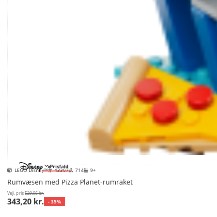
Prisfald
LEGO Disney™
43307
714
9+
Rumvæsen med Pizza Planet-rumraket
Vejl. pris
529,95 kr.
343,20 kr.
- 35%