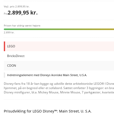
Vejl. pris
2.899,95 kr.
2.899,95 kr.
Fra
Prisen har aldrig været højere
2.899 kr.
LEGO
BricksDirect
CDON
Indretningselement med Disneys ikoniske Main Street, U.S.A.
Disney-fans fra 18 år kan bygge og udstille dette arkitektoniske LEGO® ǀ Disne
hjemmet, på en bogreol eller et sofabord. Sættet omfatter 3 bygninger: en b
Disney minifigurer, bl.a. Mickey Mouse, Minnie Mouse, 7 parkgæster, kvartet
måde at dele gode minder på. Venner og familie kan gå sammen i Byg Sammen-t
omfatter 3.899 elementer.
Prisudvikling for LEGO Disney™: Main Street, U. S.A.