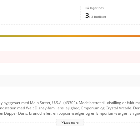
På lager hos
3
/ 3 butikker
y byggesæt med Main Street, U.S.A. (43302). Modelsættet til udstilling er fyldt m
randstation med Walt Disney-familiens lejlighed, Emporium og Crystal Arcade. D
ten Dapper Dans, brandchefen, en popcornsælger og en Emporium-sælger. En god D
ilstanden med LEGO Builder appen, hvor alle har det sjovt med at skabe en del 
Læs mere