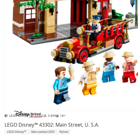
Nyhed
LEGO Disney™
43302
3.899
18+
LEGO Disney™ 43302: Main Street, U. S.A.
LEGO Disney™
Ikke-nedsat LEGO
Nyhed