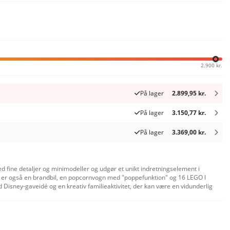
2.900 kr.
På lager
2.899,95 kr.
På lager
3.150,77 kr.
På lager
3.369,00 kr.
ed fine detaljer og minimodeller og udgør et unikt indretningselement i
er er også en brandbil, en popcornvogn med "poppefunktion" og 16 LEGO ǀ
isney-gaveidé og en kreativ familieaktivitet, der kan være en vidunderlig
af sættet ved hjælp af vejledning på deres egne enheder. Byg-selv-sættet