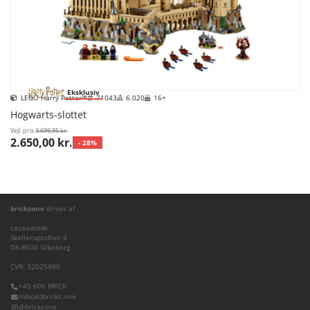
Eksklusiv
LEGO Harry Potter™
71043
6.020
16+
Hogwarts-slottet
Vejl. pris
3.699,95 kr.
2.650,00 kr.
- 28%
brickzone
drives af
cazaa
dot
dk
Skelleruptoften 4
DK-8600 Silkeborg
CVR: 32025986
+45 606 BRICK
info(at)brickz.one
@brickzone