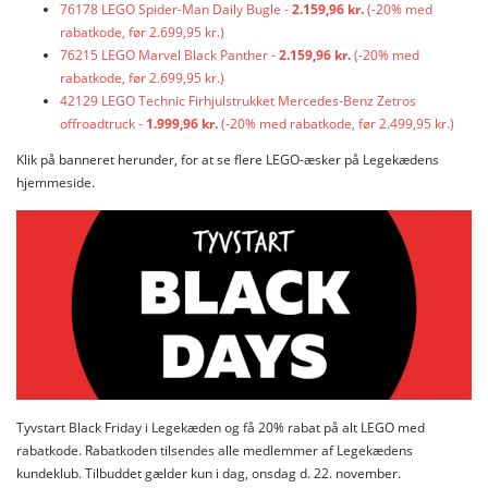
76178 LEGO Spider-Man Daily Bugle -
2.159,96 kr.
(-20% med
rabatkode, før 2.699,95 kr.)
76215 LEGO Marvel Black Panther -
2.159,96 kr.
(-20% med
rabatkode, før 2.699,95 kr.)
42129 LEGO Technic Firhjulstrukket Mercedes-Benz Zetros
offroadtruck -
1.999,96 kr.
(-20% med rabatkode, før 2.499,95 kr.)
Klik på banneret herunder, for at se flere LEGO-æsker på Legekædens
hjemmeside.
Tyvstart Black Friday i Legekæden og få 20% rabat på alt LEGO med
rabatkode. Rabatkoden tilsendes alle medlemmer af Legekædens
kundeklub. Tilbuddet gælder kun i dag, onsdag d. 22. november.