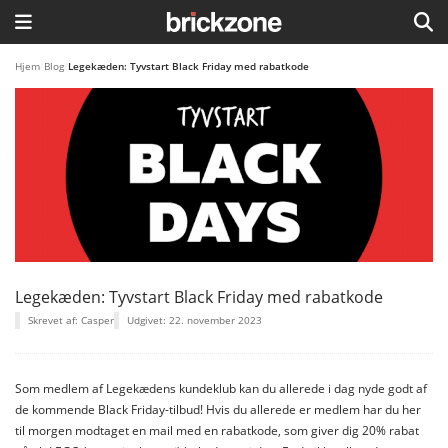
HJEM
Hjem
/
Blog
/
Legekæden: Tyvstart Black Friday med rabatkode
TEMAER
BLOG
LEGO FAVORITTER
Legekæden: Tyvstart Black Friday med rabatkode
Skrevet af: Casper
Udgivet: 22. november 2023
Som medlem af Legekædens kundeklub kan du allerede i dag nyde godt af
de kommende Black Friday-tilbud! Hvis du allerede er medlem har du her
til morgen modtaget en mail med en rabatkode, som giver dig 20% rabat