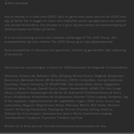
@brickzonedk
Hos brickzone er vi vilde med LEGO! Og vi vil gerne dele vores passion for LEGO med
dig, så derfor har vi bygget en robot, som indsamler priser og lagerstatus hos næsten
alle danske forhandlere. Det betyder at vi giver dig den bedste prissammenligning af
LEGO-produkter du finder på nettet.
Vi er en selvstændig service som arbejder uafhængigt af The LEGO Group. Alle
produktbilleder på sitet tilhører The LEGO Group og er copyrightbeskyttede.
Flere produktlinks til eksterne sites genererer, ved klik og gennemført køb, indtjening
til brickzone.
Hos brickzone sammenligner vi priser for LEGO-produkter fra følgende 74 forhandlere:
Alternate
,
Amazon.de
,
BabySam
,
Bilka
,
BilligLeg
,
Billund Airport
,
Bog&idé
,
Boligcenter
,
Boozt.com
,
Børnenes Kartel
,
BR
,
BricksDirect
,
CDON
,
CompuMail
,
Conrad Elektronik
,
Coolshop
,
Creativ Company
,
CS MEGASTORE
,
Den Gamle Skole
,
Elefun
,
Elgiganten
,
Eurotoys
,
føtex
,
Fruugo
,
Geekd
,
Gucca
,
Happii
,
Heaven4kids
,
HOME-TEX
,
Hos Lange
,
iMusic
,
Jollyroom
,
Kalaskongen.dk
,
Kelz0r.dk
,
Kids-world
,
KidsDreamStore.dk
,
Kim's
Kram
,
Klodsbiksen
,
Klodshelten.dk
,
Klodskassen
,
Klovnen Tulle's Legetøj
,
Komplett
,
Leg
& idé
,
Legebyen
,
Legekammeraten.dk
,
Legekæden
,
Legen
,
LEGO
,
Lirum Larum Leg
,
Luksusbaby
,
Magasin
,
Magnibrique
,
Matas
,
Matraws
,
Merlin
,
MID Hobby
,
Mortens
Corner
,
Nicko-Leg
,
Pandashop
,
Pipilegetøj
,
Pixizoo
,
Proshop
,
Salling
,
ShopTur
,
Skiftselv.dk
,
Snurretoppen
,
Spelexperten
,
Sports World
,
Superhelten Legetøj
,
Teknikproffset
,
ToySpace
,
Toysstore
,
TradeInn
og
Vivas
.
Ønsker du at blive partner? Kontakt brickzone på partner(at)brickz.one.