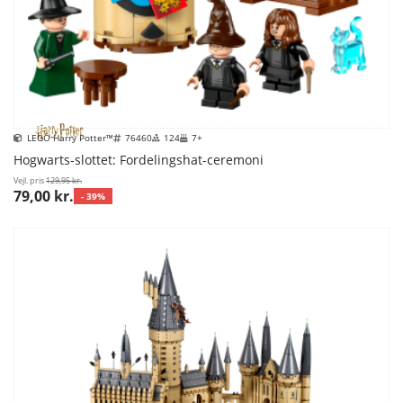
LEGO Harry Potter™
76460
124
7+
Hogwarts-slottet: Fordelingshat-ceremoni
Vejl. pris
129,95 kr.
79,00 kr.
- 39%