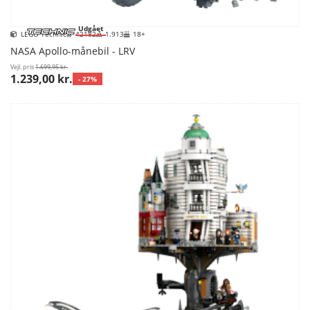
Udgået
LEGO Technic
42182
1.913
18+
NASA Apollo-månebil - LRV
Vejl. pris
1.699,95 kr.
1.239,00 kr.
- 27%