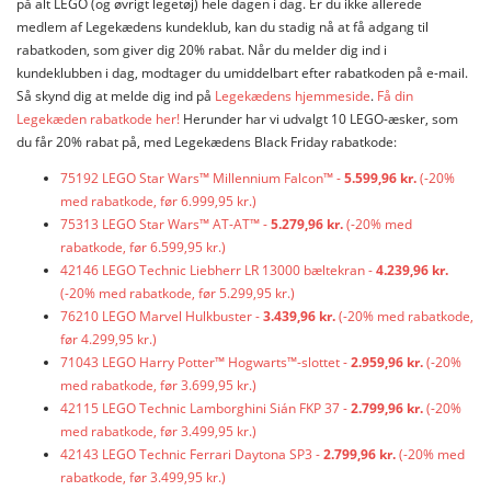
på alt LEGO (og øvrigt legetøj) hele dagen i dag. Er du ikke allerede
medlem af Legekædens kundeklub, kan du stadig nå at få adgang til
rabatkoden, som giver dig 20% rabat. Når du melder dig ind i
kundeklubben i dag, modtager du umiddelbart efter rabatkoden på e-mail.
Så skynd dig at melde dig ind på
Legekædens hjemmeside
.
Få din
Legekæden rabatkode her!
Herunder har vi udvalgt 10 LEGO-æsker, som
du får 20% rabat på, med Legekædens Black Friday rabatkode:
75192 LEGO Star Wars™ Millennium Falcon™ -
5.599,96 kr.
(-20%
med rabatkode, før 6.999,95 kr.)
75313 LEGO Star Wars™ AT-AT™ -
5.279,96 kr.
(-20% med
rabatkode, før 6.599,95 kr.)
42146 LEGO Technic Liebherr LR 13000 bæltekran -
4.239,96 kr.
(-20% med rabatkode, før 5.299,95 kr.)
76210 LEGO Marvel Hulkbuster​ -
3.439,96 kr.
(-20% med rabatkode,
før 4.299,95 kr.)
71043 LEGO Harry Potter™ Hogwarts™-slottet -
2.959,96 kr.
(-20%
med rabatkode, før 3.699,95 kr.)
42115 LEGO Technic Lamborghini Sián FKP 37 -
2.799,96 kr.
(-20%
med rabatkode, før 3.499,95 kr.)
42143 LEGO Technic Ferrari Daytona SP3 -
2.799,96 kr.
(-20% med
rabatkode, før 3.499,95 kr.)