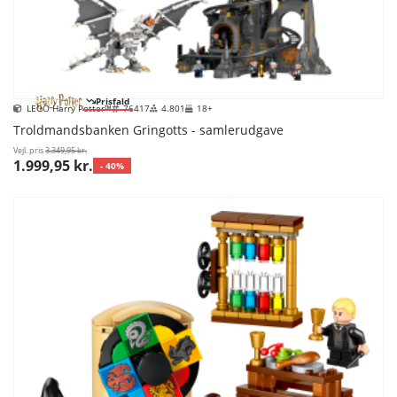
Prisfald
LEGO Harry Potter™
76417
4.801
18+
Troldmandsbanken Gringotts - samlerudgave
Vejl. pris
3.349,95 kr.
1.999,95 kr.
- 40%