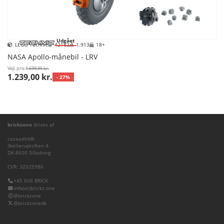
Udgået
LEGO Technic
42182
1.913
18+
NASA Apollo-månebil - LRV
Vejl. pris
1.699,95 kr.
1.239,00 kr.
- 27%
brickzone
drives af
cazaa
dot
dk
Skelleruptoften 4
DK-8600 Silkeborg
CVR: 32025986
+45 606 BRICK
info(at)brickz.one
@brickzone
@brickzonedk