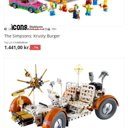
Eksklusiv
LEGO Icons
10352
1.635
18+
The Simpsons: Krusty Burger
Vejl. pris
1.549,95 kr.
1.441,00 kr.
- 7%