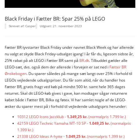
Black Friday i Fætter BR: Spar 25% på LEGO
Skrevet af: Casper
Udgivet: 21. november 2023
Fætter BR tyvstarter Black Friday under navnet Black Week og har allerede
nu valgt at skyde Black Friday-udsalget igang! I år får du, ligesom sidste år,
25% rabat på alt LEGO i Fætter BR samt på
BR.dk
. Tilbuddet gælder alle
LEGO-sæt, dvs. også dem der allerede i forvejen er sat ned i
Fætter BR
Ønskebogen
. Du sparer således på mange sæt langt over 25% i forhold til
LEGOs vejledende udsalgspriser. Du får som altid, når du handler hos
Fætter BR, gratis fragt ved køb på mindst 500 kr. samt hele 365 dages
returret. Skal dit LEGO-køb gives i gave, kan modtager sågar returnere
købet både i Fætter BR, Bilka og føtex. Vi har samlet nogle af de LEGO-
æsker du sparer mest på i forhold til vejledende udsalgspris herunder:
10312 LEGO Icons Jazzklub -
1.349,25 kr.
(normalpris 1.799 kr.)
42159 LEGO Technic Yamaha MT-10 SP -
1.049,25 kr.
(normalpris
1.399 kr.)
21338 LEGO Ideas A-hytte -
1.049,25 kr.
(normalpris 1.399 kr.)