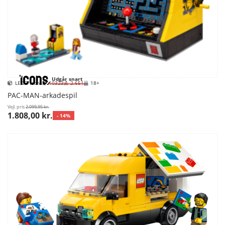
Udgår snart
LEGO Icons
10323
2.651
18+
PAC-MAN-arkadespil
Vejl. pris
2.099,95 kr.
1.808,00 kr.
- 14%