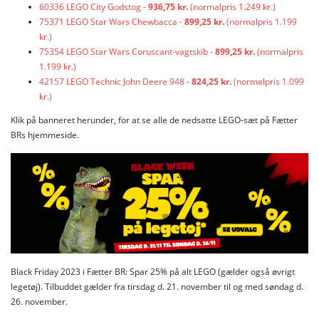
60336 LEGO City Godstog -
936,75 kr.
(normalpris 1.249 kr.)
75371 LEGO Star Wars Chewbacca -
899,25 kr.
(normalpris 1.199
kr.)
75354 LEGO Star Wars Coruscant-vagtskib -
899,25 kr.
(normalpris
1.199 kr.)
42157 LEGO Technic John Deere 948 -
824,25 kr.
(normalpris 1.099
kr.)
Klik på banneret herunder, for at se alle de nedsatte LEGO-sæt på Fætter
BRs hjemmeside.
Black Friday 2023 i Fætter BR: Spar 25% på alt LEGO (gælder også øvrigt
legetøj). Tilbuddet gælder fra tirsdag d. 21. november til og med søndag d.
26. november.