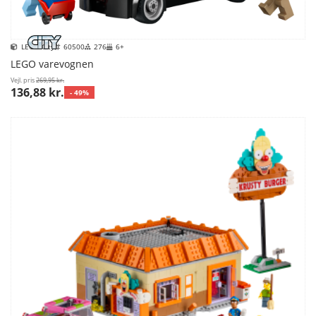
LEGO City
60500
276
6+
LEGO varevognen
Vejl. pris
269,95 kr.
136,88 kr.
- 49%