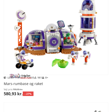
Udgået
LEGO Friends
42605
981
8+
Mars-rumbase og raket
Vejl. pris
799,95 kr.
580,93 kr.
- 27%