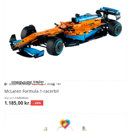
Udgået
LEGO Technic
42141
1.434
18+
McLaren Formula 1-racerbil
Vejl. pris
1.549,95 kr.
1.185,00 kr.
- 24%