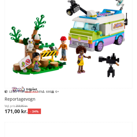
Udgået
LEGO Friends
41749
446
6+
Reportagevogn
Vejl. pris
259,95 kr.
171,00 kr.
- 34%