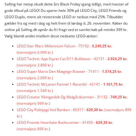
Salling har netop skudt dette års Black Friday igang tidligt, med masser af
gode tilbud på LEGO! Du sparer hele 30% på LEGO City, LEGO Friends og
LEGO Duplo, mens alt resterende LEGO er nedsat med 25%. Tilbuddet
gælder fra og med i dag og helt frem til lørdag d. 26. november. Køber du
online på Salling.dk opnår du fri fragt ved et samlet køb på mindst 399 kr.
Vælg blandt andet imellem disse nedsatte LEGO-æsker:
LEGO Star Wars Millennium Falcon - 75192 -
5.249,25 kr.
(normalpris 6.999 kr.)
LEGO Technic App-Styret Cat D11-Bulldozer - 42131 -
2.924,25 kr.
(normalpris 3.899 kr.)
LEGO Super Mario Den Mægtige Bowser - 71411 -
1.574,25 kr.
(normalpris 2.099 kr.)
LEGO Technic McLaren Formel 1-Racerbil - 42141 -
1.161,75 kr.
(normalpris 1.549 kr.)
LEGO Creator Vikingeskib Og Midgårdsormen - 31132 -
749,25 kr.
(normalpris 999 kr.)
LEGO City Politijagt Ved Banken - 60317 -
629,30 kr.
(normalpris 899
kr.)
LEGO Friends Heartlake Butikscenter - 41450 -
629,30 kr.
(normalpris 899 kr.)