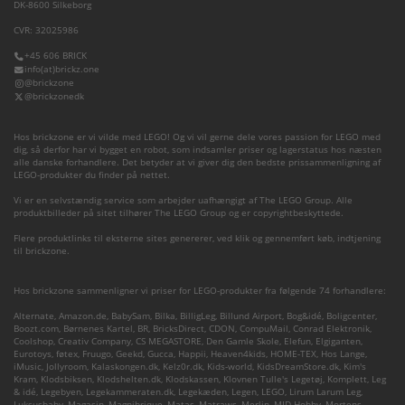
DK-8600 Silkeborg
CVR: 32025986
+45 606 BRICK
info(at)brickz.one
@brickzone
@brickzonedk
Hos brickzone er vi vilde med LEGO! Og vi vil gerne dele vores passion for LEGO med
dig, så derfor har vi bygget en robot, som indsamler priser og lagerstatus hos næsten
alle danske forhandlere. Det betyder at vi giver dig den bedste prissammenligning af
LEGO-produkter du finder på nettet.
Vi er en selvstændig service som arbejder uafhængigt af The LEGO Group. Alle
produktbilleder på sitet tilhører The LEGO Group og er copyrightbeskyttede.
Flere produktlinks til eksterne sites genererer, ved klik og gennemført køb, indtjening
til brickzone.
Hos brickzone sammenligner vi priser for LEGO-produkter fra følgende 74 forhandlere:
Alternate
,
Amazon.de
,
BabySam
,
Bilka
,
BilligLeg
,
Billund Airport
,
Bog&idé
,
Boligcenter
,
Boozt.com
,
Børnenes Kartel
,
BR
,
BricksDirect
,
CDON
,
CompuMail
,
Conrad Elektronik
,
Coolshop
,
Creativ Company
,
CS MEGASTORE
,
Den Gamle Skole
,
Elefun
,
Elgiganten
,
Eurotoys
,
føtex
,
Fruugo
,
Geekd
,
Gucca
,
Happii
,
Heaven4kids
,
HOME-TEX
,
Hos Lange
,
iMusic
,
Jollyroom
,
Kalaskongen.dk
,
Kelz0r.dk
,
Kids-world
,
KidsDreamStore.dk
,
Kim's
Kram
,
Klodsbiksen
,
Klodshelten.dk
,
Klodskassen
,
Klovnen Tulle's Legetøj
,
Komplett
,
Leg
& idé
,
Legebyen
,
Legekammeraten.dk
,
Legekæden
,
Legen
,
LEGO
,
Lirum Larum Leg
,
Luksusbaby
,
Magasin
,
Magnibrique
,
Matas
,
Matraws
,
Merlin
,
MID Hobby
,
Mortens