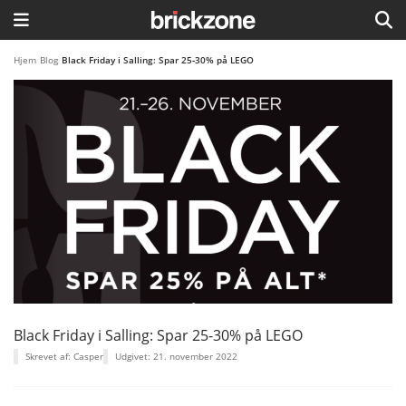
HJEM
Hjem
/
Blog
/
Black Friday i Salling: Spar 25-30% på LEGO
TEMAER
BLOG
LEGO FAVORITTER
Black Friday i Salling: Spar 25-30% på LEGO
Skrevet af: Casper
Udgivet: 21. november 2022