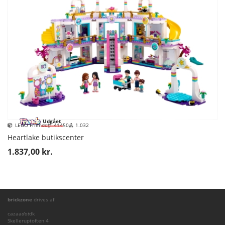
Udgået
LEGO Friends
41450
1.032
Heartlake butikscenter
1.837,00 kr.
brickzone
drives af
cazaa
dot
dk
Skelleruptoften 4