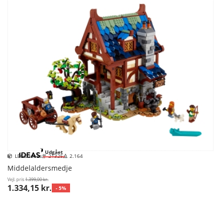
Udgået
LEGO Ideas
21325
2.164
Middelaldersmedje
Vejl. pris
1.399,00 kr.
1.334,15 kr.
- 5%