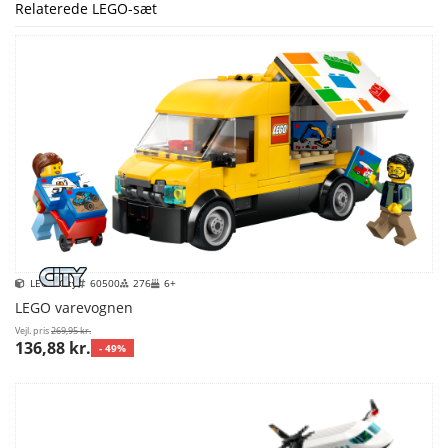
Relaterede LEGO-sæt
LEGO City
60500
276
6+
LEGO varevognen
Vejl. pris
269,95 kr.
136,88 kr.
- 49%