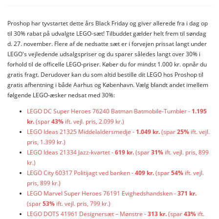
Proshop har tyvstartet dette års Black Friday og giver allerede fra i dag op
til 30% rabat på udvalgte LEGO-sæt! Tilbuddet gælder helt frem til søndag
d. 27. november. Flere af de nedsatte sæt er i forvejen prissat langt under
LEGO's vejledende udsalgspriser og du sparer således langt over 30% i
forhold til de officelle LEGO-priser. Køber du for mindst 1.000 kr. opnår du
gratis fragt. Derudover kan du som altid bestille dit LEGO hos Proshop til
gratis afhentning i både Aarhus og København. Vælg blandt andet imellem
følgende LEGO-æsker nedsat med 30%:
LEGO DC Super Heroes 76240 Batman Batmobile-Tumbler -
1.195
kr.
(spar
43%
ift. vejl. pris, 2.099 kr.)
LEGO Ideas 21325 Middelaldersmedje -
1.049 kr.
(spar
25%
ift. vejl.
pris, 1.399 kr.)
LEGO Ideas 21334 Jazz-kvartet -
619 kr.
(spar
31%
ift. vejl. pris, 899
kr.)
LEGO City 60317 Politijagt ved banken -
409 kr.
(spar
54%
ift. vejl.
pris, 899 kr.)
LEGO Marvel Super Heroes 76191 Evighedshandsken -
371 kr.
(spar
53%
ift. vejl. pris, 799 kr.)
LEGO DOTS 41961 Designersæt – Mønstre -
313 kr.
(spar
43%
ift.