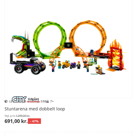
Udgået
LEGO City
60339
598
7+
Stuntarena med dobbelt loop
Vejl. pris
1.299,00 kr.
691,00 kr.
- 47%