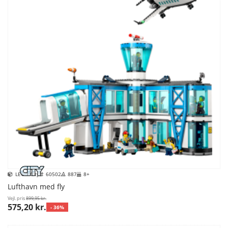
LEGO City
60502
887
8+
Lufthavn med fly
Vejl. pris
899,95 kr.
575,20 kr.
- 36%