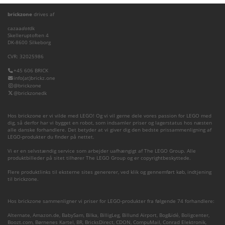
brickzone
drives af
cazaa
dot
dk
Skelleruptoften 4
DK-8600 Silkeborg
CVR: 32025986
+45 606 BRICK
info(at)brickz.one
@brickzone
@brickzonedk
Hos brickzone er vi vilde med LEGO! Og vi vil gerne dele vores passion for LEGO med
dig, så derfor har vi bygget en robot, som indsamler priser og lagerstatus hos næsten
alle danske forhandlere. Det betyder at vi giver dig den bedste prissammenligning af
LEGO-produkter du finder på nettet.
Vi er en selvstændig service som arbejder uafhængigt af The LEGO Group. Alle
produktbilleder på sitet tilhører The LEGO Group og er copyrightbeskyttede.
Flere produktlinks til eksterne sites genererer, ved klik og gennemført køb, indtjening
til brickzone.
Hos brickzone sammenligner vi priser for LEGO-produkter fra følgende 74 forhandlere:
Alternate
,
Amazon.de
,
BabySam
,
Bilka
,
BilligLeg
,
Billund Airport
,
Bog&idé
,
Boligcenter
,
Boozt.com
,
Børnenes Kartel
,
BR
,
BricksDirect
,
CDON
,
CompuMail
,
Conrad Elektronik
,