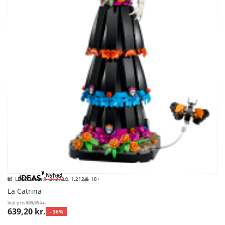
Nyhed
LEGO Ideas
21372
1.212
18+
La Catrina
Vejl. pris
999,95 kr.
639,20 kr.
- 36%