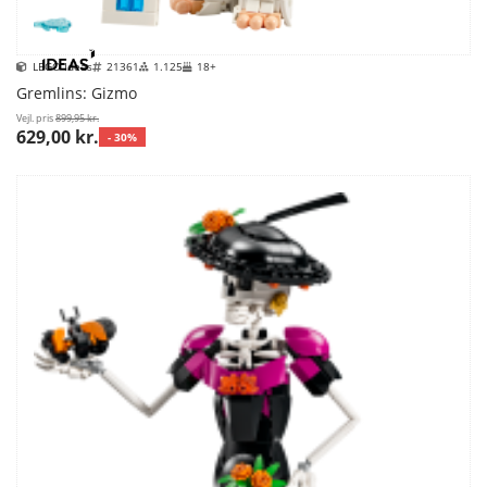
LEGO Ideas
21361
1.125
18+
Gremlins: Gizmo
Vejl. pris
899,95 kr.
629,00 kr.
- 30%