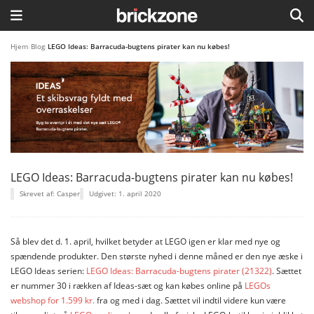
HJEM
Hjem
/
Blog
/
LEGO Ideas: Barracuda-bugtens pirater kan nu købes!
TEMAER
BLOG
LEGO FAVORITTER
LEGO Ideas: Barracuda-bugtens pirater kan nu købes!
Skrevet af: Casper
Udgivet: 1. april 2020
Så blev det d. 1. april, hvilket betyder at LEGO igen er klar med nye og
spændende produkter. Den største nyhed i denne måned er den nye æske i
LEGO Ideas serien:
LEGO Ideas: Barracuda-bugtens pirater (21322)
. Sættet
er nummer 30 i rækken af Ideas-sæt og kan købes online på
LEGOs
webshop for 1.599 kr.
fra og med i dag. Sættet vil indtil videre kun være