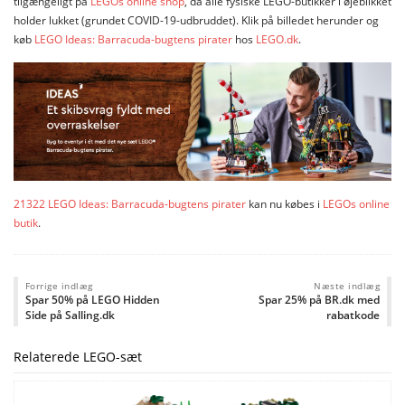
tilgængeligt på
LEGOs online shop
, da alle fysiske LEGO-butikker i øjeblikket
holder lukket (grundet COVID-19-udbruddet). Klik på billedet herunder og
køb
LEGO Ideas: Barracuda-bugtens pirater
hos
LEGO.dk
.
21322 LEGO Ideas: Barracuda-bugtens pirater
kan nu købes i
LEGOs online
butik
.
Forrige indlæg
Næste indlæg
Spar 50% på LEGO Hidden
Spar 25% på BR.dk med
Side på Salling.dk
rabatkode
Relaterede LEGO-sæt