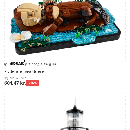
LEGO Ideas
21366
1.234
18+
Flydende havoddere
Vejl. pris
949,95 kr.
604,47 kr.
- 36%