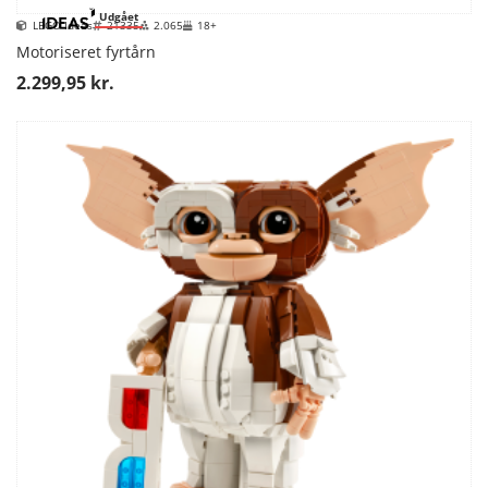
Udgået
LEGO Ideas
21335
2.065
18+
Motoriseret fyrtårn
2.299,95 kr.