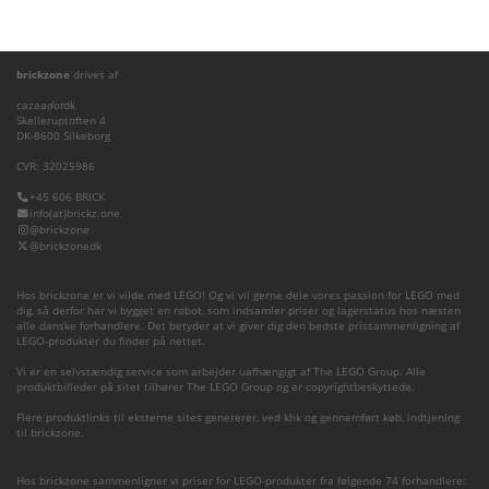
brickzone
drives af
cazaa
dot
dk
Skelleruptoften 4
DK-8600 Silkeborg
CVR: 32025986
+45 606 BRICK
info(at)brickz.one
@brickzone
@brickzonedk
Hos brickzone er vi vilde med LEGO! Og vi vil gerne dele vores passion for LEGO med
dig, så derfor har vi bygget en robot, som indsamler priser og lagerstatus hos næsten
alle danske forhandlere. Det betyder at vi giver dig den bedste prissammenligning af
LEGO-produkter du finder på nettet.
Vi er en selvstændig service som arbejder uafhængigt af The LEGO Group. Alle
produktbilleder på sitet tilhører The LEGO Group og er copyrightbeskyttede.
Flere produktlinks til eksterne sites genererer, ved klik og gennemført køb, indtjening
til brickzone.
Hos brickzone sammenligner vi priser for LEGO-produkter fra følgende 74 forhandlere: