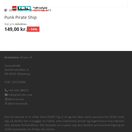
Prisfald
LEGO VIDIYO™
43114
615
Punk Pirate Ship
Vejl. pris
325,00 kr.
149,00 kr.
- 54%
brickzone
drives af
cazaa
dot
dk
Skelleruptoften 4
DK-8600 Silkeborg
CVR: 32025986
+45 606 BRICK
info(at)brickz.one
@brickzone
@brickzonedk
Hos brickzone er vi vilde med LEGO! Og vi vil gerne dele vores passion for LEGO med
dig, så derfor har vi bygget en robot, som indsamler priser og lagerstatus hos næsten
alle danske forhandlere. Det betyder at vi giver dig den bedste prissammenligning af
LEGO-produkter du finder på nettet.