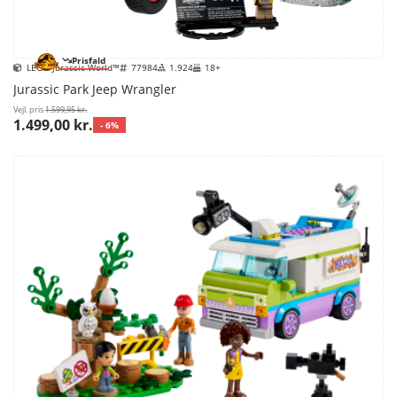
Prisfald
LEGO Jurassic World™
77984
1.924
18+
Jurassic Park Jeep Wrangler
Vejl. pris
1.599,95 kr.
1.499,00 kr.
- 6%