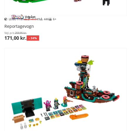
Udgået
LEGO Friends
41749
446
6+
Reportagevogn
Vejl. pris
259,95 kr.
171,00 kr.
- 34%