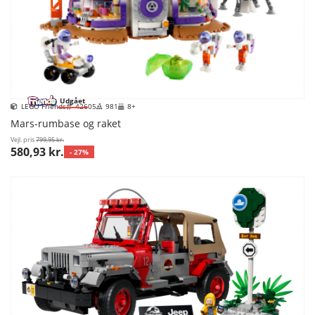
Udgået
LEGO Friends
42605
981
8+
Mars-rumbase og raket
Vejl. pris
799,95 kr.
580,93 kr.
- 27%