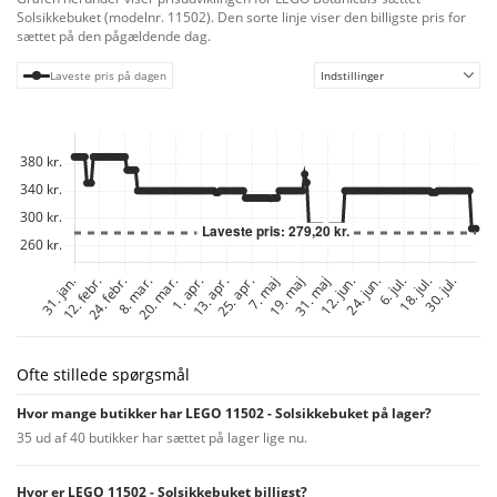
blomsterarrangement.Solsikker symboliserer positivitet, kærlighed og held,
Solsikkebuket (modelnr. 11502). Den sorte linje viser den billigste pris for
hvilket gør LEGO byggesættet til en betænksom gave til fødselsdage,
sættet på den pågældende dag.
valentinsdag, mors dag eller housewarming til kvinder, mænd og
naturfans. Byggesættet kan også tilgås i LEGO Builder appen, hvor man
Laveste pris på dagen
Indstillinger
kan dreje modellen i 3D og følge sine byggefremskridt. Byg-selv-sættet
indeholder 686 elementer.
Ofte stillede spørgsmål
Hvor mange butikker har LEGO 11502 - Solsikkebuket på lager?
35 ud af 40 butikker har sættet på lager lige nu.
Hvor er LEGO 11502 - Solsikkebuket billigst?