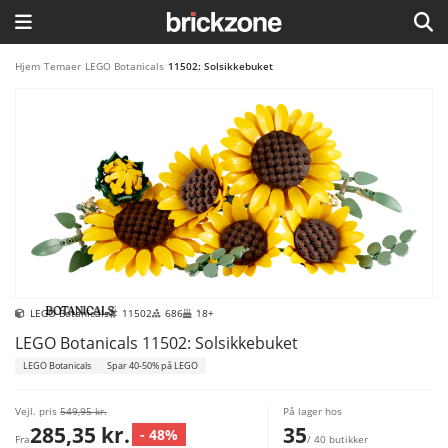
HJEM
Hjem
/
Temaer
/
LEGO Botanicals
/
11502: Solsikkebuket
TEMAER
BLOG
LEGO FAVORITTER
LEGO Botanicals
11502
686
18+
LEGO Botanicals 11502: Solsikkebuket
LEGO Botanicals
Spar 40-50% på LEGO
Vejl. pris
549,95 kr.
På lager hos
285,35 kr.
35
- 48%
Fra
/ 40 butikker