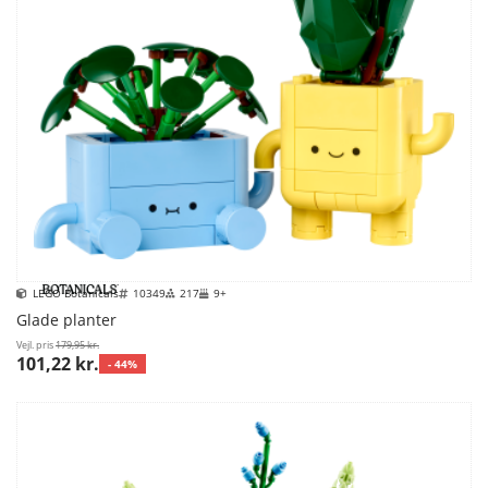
LEGO Botanicals
10349
217
9+
Glade planter
Vejl. pris
179,95 kr.
101,22 kr.
- 44%