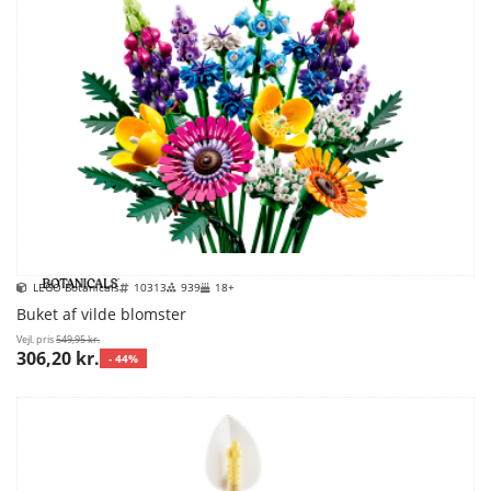
LEGO Botanicals
10313
939
18+
Buket af vilde blomster
Vejl. pris
549,95 kr.
306,20 kr.
- 44%