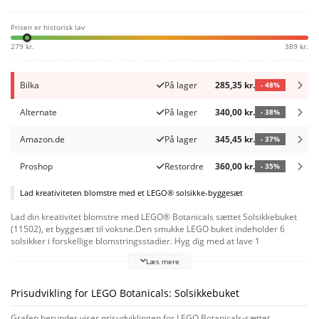
Prisen er historisk lav
279 kr.
389 kr.
Bilka
På lager
285,35 kr.
- 48%
Alternate
På lager
340,00 kr.
- 38%
Amazon.de
På lager
345,45 kr.
- 37%
Proshop
Restordre
360,00 kr.
- 35%
Lad kreativiteten blomstre med et LEGO® solsikke-byggesæt
Lad din kreativitet blomstre med LEGO® Botanicals sættet Solsikkebuket
(11502), et byggesæt til voksne.Den smukke LEGO buket indeholder 6
solsikker i forskellige blomstringsstadier. Hyg dig med at lave 1
solsikkeknop, 3 nyligt udsprungne og 2 store, åbne solsikker samt 4
Læs mere
eukalyptusgrene. LEGO blomsterne er meget realistiske og har justerbare
kronblade og stilke, så spirende blomsterbindere kan arrangere planterne
og skabe unikke buketter, der kan udstilles som blomsterdekoration.
Prisudvikling for LEGO Botanicals: Solsikkebuket
Solsikkerne kan desuden kombineres med andre LEGO Botanicals sæt
(sælges separat) for at lave et unikt og større
Grafen herunder viser prisudviklingen for LEGO Botanicals-sættet