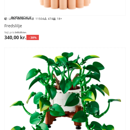
LEGO Botanicals
11504
474
18+
Fredslilje
Vejl. pris
549,95 kr.
340,00 kr.
- 38%