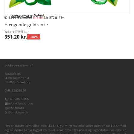
Nyhed
LEGO Botanicals
11512
372
18+
Hængende guldranke
Vejl. pris
549,95 kr.
351,20 kr.
- 36%
brickzone
drives af
cazaa
dot
dk
Skelleruptoften 4
DK-8600 Silkeborg
CVR: 32025986
+45 606 BRICK
info(at)brickz.one
@brickzone
@brickzonedk
Hos brickzone er vi vilde med LEGO! Og vi vil gerne dele vores passion for LEGO med
dig, så derfor har vi bygget en robot, som indsamler priser og lagerstatus hos næsten