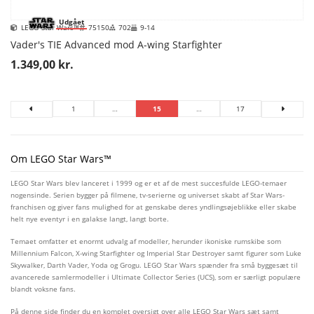
Udgået
LEGO Star Wars™
75150
702
9-14
Vader's TIE Advanced mod A-wing Starfighter
1.349,00 kr.
1
…
15
…
17
Om LEGO Star Wars™
LEGO Star Wars blev lanceret i 1999 og er et af de mest succesfulde LEGO-temaer
nogensinde. Serien bygger på filmene, tv-serierne og universet skabt af Star Wars-
franchisen og giver fans mulighed for at genskabe deres yndlingsøjeblikke eller skabe
helt nye eventyr i en galakse langt, langt borte.
Temaet omfatter et enormt udvalg af modeller, herunder ikoniske rumskibe som
Millennium Falcon, X-wing Starfighter og Imperial Star Destroyer samt figurer som Luke
Skywalker, Darth Vader, Yoda og Grogu. LEGO Star Wars spænder fra små byggesæt til
avancerede samlermodeller i Ultimate Collector Series (UCS), som er særligt populære
blandt voksne fans.
På denne side finder du en komplet oversigt over alle LEGO Star Wars sæt samt