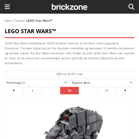
HJEM
Hjem
/
Temaer
/
LEGO Star Wars™
LEGO STAR WARS™
TEMAER
LEGO Star Wars kombinerer LEGO-klodser med en af verdens mest populære
BLOG
filmserier. Temaet byder på alt fra ikoniske rumskibe og køretøjer til kendte karakterer
og episke scener fra Star Wars-universet. Her finder du alle LEGO Star Wars sæt samlet
ét sted, så du nemt kan sammenligne priser og finde de bedste tilbud fra danske
LEGO FAVORITTER
forhandlere.
388 ud af 453 sæt
Filtrering (1)
Nyeste først
1
…
15
…
17