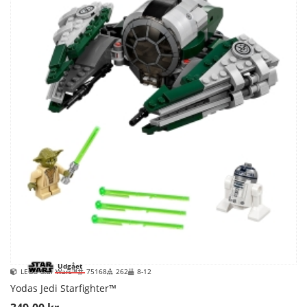
Udgået
LEGO Star Wars™
75168
262
8-12
Yodas Jedi Starfighter™