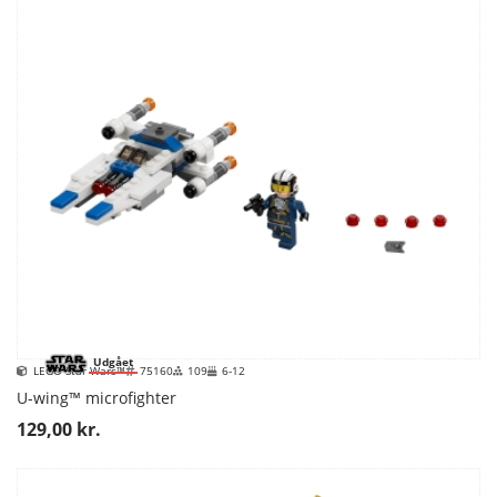
Udgået
LEGO Star Wars™
75160
109
6-12
U-wing™ microfighter
129,00 kr.