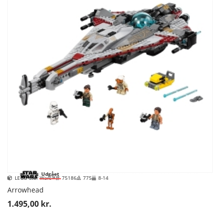
Udgået
LEGO Star Wars™
75186
775
8-14
Arrowhead
1.495,00 kr.