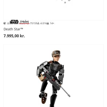
Udgået
LEGO Star Wars™
75159
4.016
14+
Death Star™
7.995,00 kr.