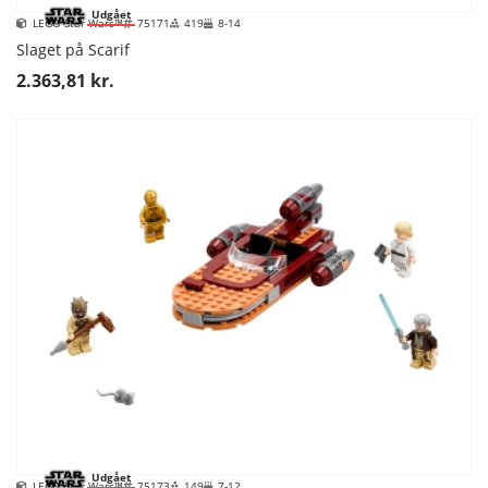
Udgået
LEGO Star Wars™
75171
419
8-14
Slaget på Scarif
2.363,81 kr.
Udgået
LEGO Star Wars™
75173
149
7-12