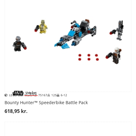
Udgået
LEGO Star Wars™
75167
125
6-12
Bounty Hunter™ Speederbike Battle Pack
618,95 kr.