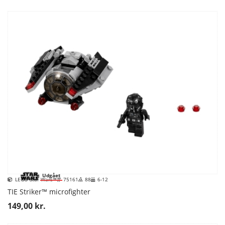
Udgået
LEGO Star Wars™
75161
88
6-12
TIE Striker™ microfighter
149,00 kr.