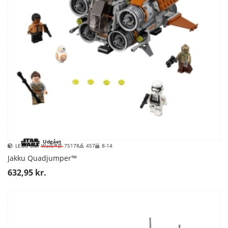
Udgået
LEGO Star Wars™
75178
457
8-14
Jakku Quadjumper™
632,95 kr.