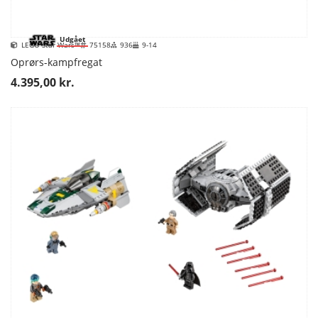
Udgået
LEGO Star Wars™
75158
936
9-14
Oprørs-kampfregat
4.395,00 kr.