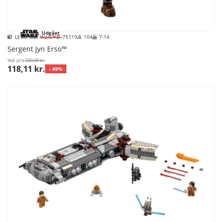
Udgået
LEGO Star Wars™
75119
104
7-14
Sergent Jyn Erso™
Vejl. pris
230,00 kr.
118,11 kr.
- 49%