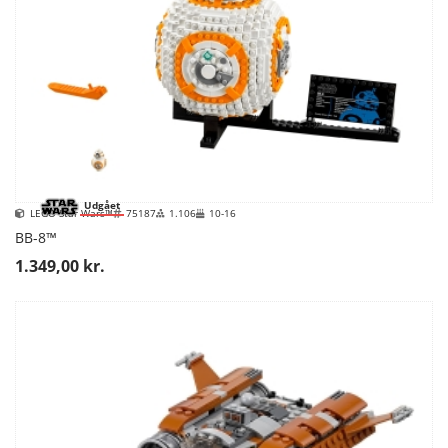
Udgået
LEGO Star Wars™
75187
1.106
10-16
BB-8™
1.349,00 kr.