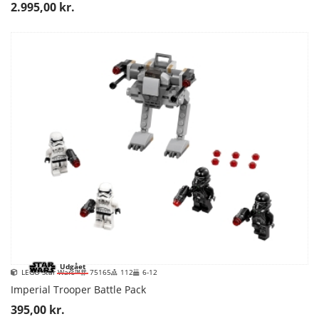
2.995,00 kr.
Udgået
LEGO Star Wars™
75165
112
6-12
Imperial Trooper Battle Pack
395,00 kr.