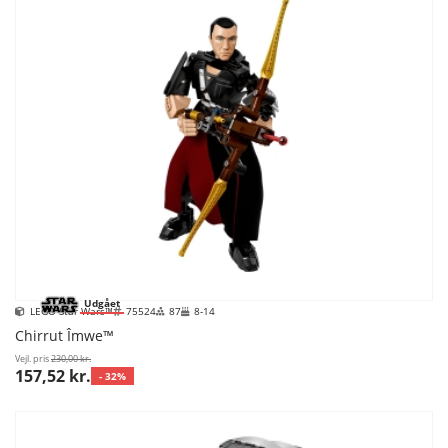
Udgået
LEGO Star Wars™
75524
87
8-14
Chirrut Îmwe™
Vejl. pris
230,00 kr.
157,52 kr.
- 32%