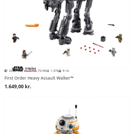
Udgået
LEGO Star Wars™
75189
1.376
9-14
First Order Heavy Assault Walker™
1.649,00 kr.