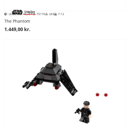
Udgået
LEGO Star Wars™
75170
269
7-12
The Phantom
1.449,00 kr.