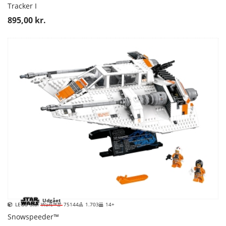
Tracker I
895,00 kr.
Udgået
LEGO Star Wars™
75144
1.703
14+
Snowspeeder™