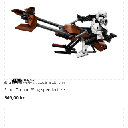
Udgået
LEGO Star Wars™
75532
452
10-14
Scout Trooper™ og speederbike
549,00 kr.