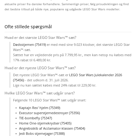
aktuelle priser fra danske forhandlere. Sammenlign priser, følg prisudviklingen og find
det bedste tilbud på både nye, populære og udgåede LEGO Star Wars modeller.
Ofte stillede spørgsmål
Hvad er det største LEGO Star Wars™ sæt?
Dødsstjernen (75419)
er med med sine 9.023 klodser, det største LEGO Star
Wars™-sæt.
Sættet har en vejledende pris på 7.799,95 kr., men kan netop nu købes med
17% rabat til 6.489,00 kr.
Hvad er det nyeste LEGO Star Wars™ sæt?
Det nyeste LEGO Star Wars™-sæt er
LEGO Star Wars Julekalender 2026
(75456)
- det udkom d. 31. juli 2026.
Lige nu kan sættet købes med 24% rabat til 229,00 kr.
Hvilke LEGO Star Wars™ sæt udgår snart?
Følgende 10 LEGO Star Wars™ sæt udgår snart:
Kaptajn Rex' hjelm (75349)
Executor superstjernedestroyer (75356)
TIE-bombefly (75347)
Home One-stjernekrydser (75405)
Angrebsskib af Acclamator-klassen (75404)
Jedi Bobs stjernejager (75388)