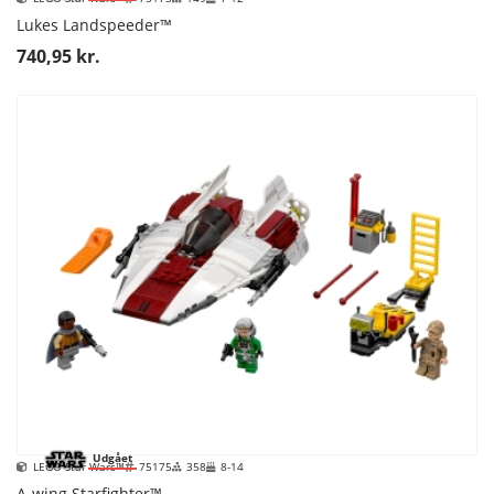
Lukes Landspeeder™
740,95 kr.
Udgået
LEGO Star Wars™
75175
358
8-14
A-wing Starfighter™