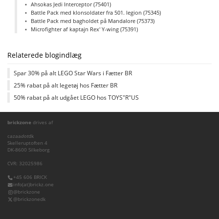
Ahsokas Jedi Interceptor (75401)
Battle Pack med klonsoldater fra 501. legion (75345)
Battle Pack med bagholdet på Mandalore (75373)
Microfighter af kaptajn Rex' Y-wing (75391)
Relaterede blogindlæg
Spar 30% på alt LEGO Star Wars i Fætter BR
25% rabat på alt legetøj hos Fætter BR
50% rabat på alt udgået LEGO hos TOYS"R"US
brickzone
drives af
cazaa
dot
dk
Skelleruptoften 4
DK-8600 Silkeborg
CVR: 32025986
+45 606 BRICK
info(at)brickz.one
@brickzone
@brickzonedk