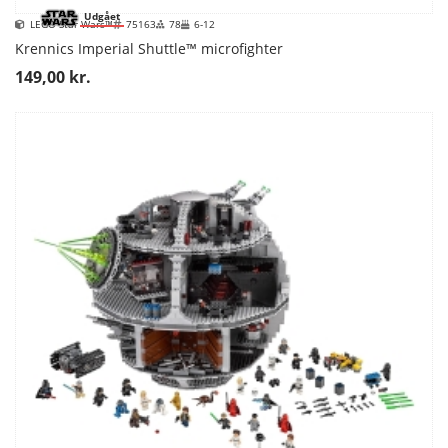
Udgået
LEGO Star Wars™
75163
78
6-12
Krennics Imperial Shuttle™ microfighter
149,00 kr.