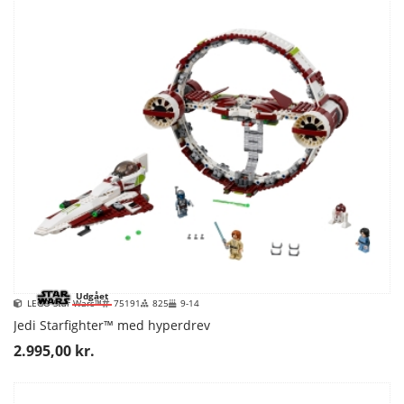
Udgået
LEGO Star Wars™
75191
825
9-14
Jedi Starfighter™ med hyperdrev
2.995,00 kr.