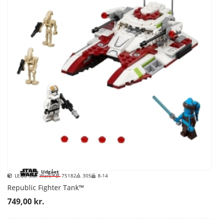
Udgået
LEGO Star Wars™
75182
305
8-14
Republic Fighter Tank™
749,00 kr.