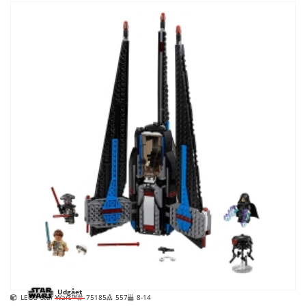
Udgået
LEGO Star Wars™
75185
557
8-14