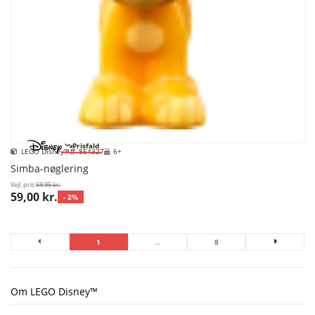
Prisfald
LEGO Disney™
854327
6+
Simba-nøglering
Vejl. pris
59,95 kr.
59,00 kr.
- 2%
1
…
8
Om LEGO Disney™