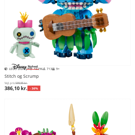
Nyhed
LEGO Disney™
43296
713
9+
Stitch og Scrump
Vejl. pris
599,95 kr.
386,10 kr.
- 36%