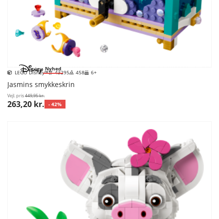
Nyhed
LEGO Disney™
43295
458
6+
Jasmins smykkeskrin
Vejl. pris
449,95 kr.
263,20 kr.
- 42%