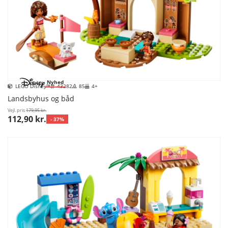
Nyhed
LEGO Disney™
43282
85
4+
Landsbyhus og båd
Vejl. pris
179,95 kr.
112,90 kr.
- 37%