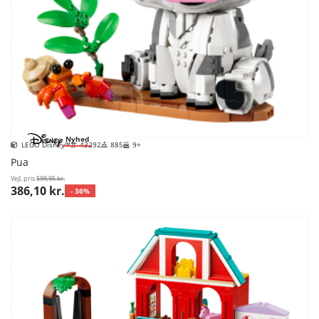
Nyhed
LEGO Disney™
43292
885
9+
Pua
Vejl. pris
599,95 kr.
386,10 kr.
- 36%