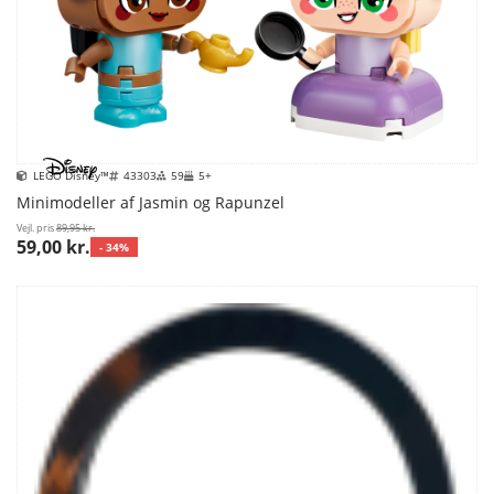
LEGO Disney™
43303
59
5+
Minimodeller af Jasmin og Rapunzel
Vejl. pris
89,95 kr.
59,00 kr.
- 34%