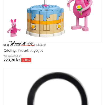
Prisfald
LEGO Disney™
43305
544
9+
Grislings fødselsdagssjov
Vejl. pris
349,95 kr.
223,20 kr.
- 36%