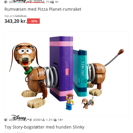
LEGO Disney™
43307
714
9+
Rumvæsen med Pizza Planet-rumraket
Vejl. pris
529,95 kr.
343,20 kr.
- 35%
LEGO Disney™
43301
1.311
18+
Toy Story-bogstøtter med hunden Slinky