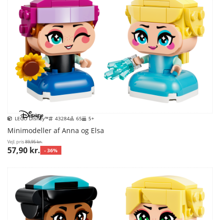
LEGO Disney™
43284
65
5+
Minimodeller af Anna og Elsa
Vejl. pris
89,95 kr.
57,90 kr.
- 36%