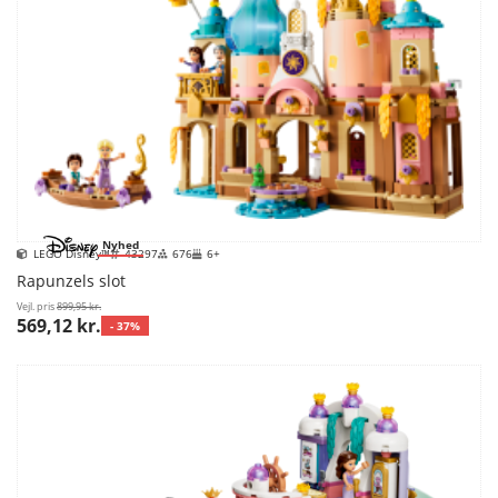
Nyhed
LEGO Disney™
43297
676
6+
Rapunzels slot
Vejl. pris
899,95 kr.
569,12 kr.
- 37%