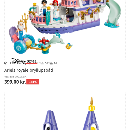
Nyhed
LEGO Disney™
43299
519
6+
Ariels royale bryllupsbåd
Vejl. pris
599,95 kr.
399,00 kr.
- 33%