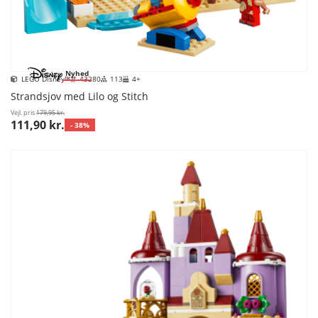
Nyhed
LEGO Disney™
43280
113
4+
Strandsjov med Lilo og Stitch
Vejl. pris
179,95 kr.
111,90 kr.
- 38%