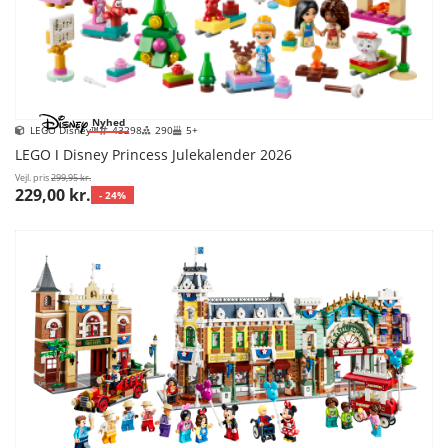
Nyhed
LEGO Disney™
43298
290
5+
LEGO ǀ Disney Princess Julekalender 2026
Vejl. pris
299,95 kr.
229,00 kr.
- 24%