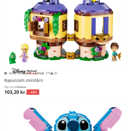
Nyhed
LEGO Disney™
43294
171
5+
Rapunzels minitårn
Vejl. pris
179,95 kr.
103,20 kr.
- 43%