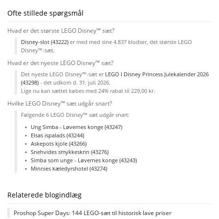
Ofte stillede spørgsmål
Hvad er det største LEGO Disney™ sæt?
Disney-slot (43222)
er med med sine 4.837 klodser, det største LEGO
Disney™-sæt.
Hvad er det nyeste LEGO Disney™ sæt?
Det nyeste LEGO Disney™-sæt er
LEGO ǀ Disney Princess Julekalender 2026
(43298)
- det udkom d. 31. juli 2026.
Lige nu kan sættet købes med 24% rabat til 229,00 kr.
Hvilke LEGO Disney™ sæt udgår snart?
Følgende 6 LEGO Disney™ sæt udgår snart:
Ung Simba - Løvernes konge (43247)
Elsas ispalads (43244)
Askepots kjole (43266)
Snehvides smykkeskrin (43276)
Simba som unge - Løvernes konge (43243)
Minnies kæledyrshotel (43274)
Relaterede blogindlæg
Proshop Super Days: 144 LEGO-sæt til historisk lave priser