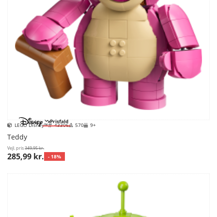
Prisfald
LEGO Disney™
43306
570
9+
Teddy
Vejl. pris
349,95 kr.
285,99 kr.
- 18%