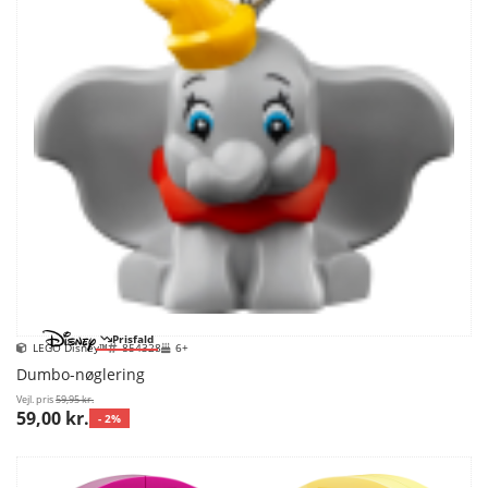
Prisfald
LEGO Disney™
854328
6+
Dumbo-nøglering
Vejl. pris
59,95 kr.
59,00 kr.
- 2%