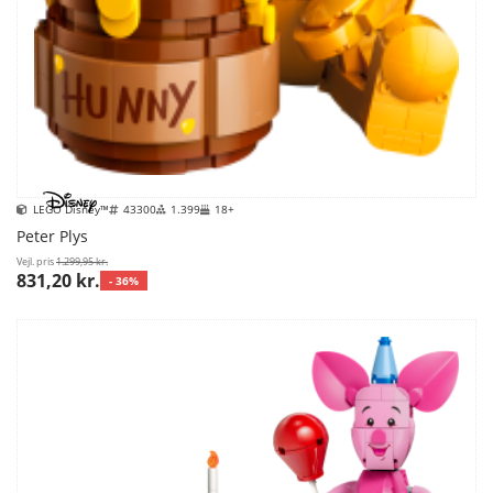
LEGO Disney™
43300
1.399
18+
Peter Plys
Vejl. pris
1.299,95 kr.
831,20 kr.
- 36%