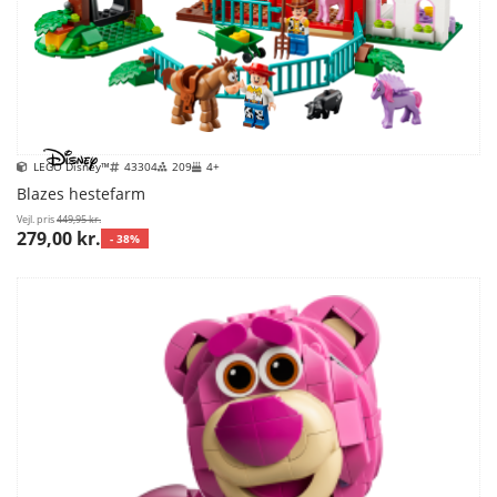
LEGO Disney™
43304
209
4+
Blazes hestefarm
Vejl. pris
449,95 kr.
279,00 kr.
- 38%