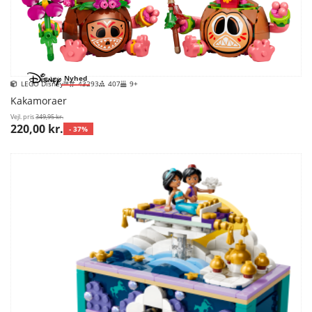
Nyhed
LEGO Disney™
43293
407
9+
Kakamoraer
Vejl. pris
349,95 kr.
220,00 kr.
- 37%