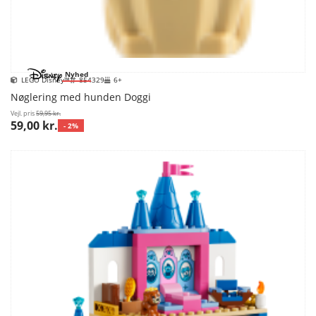
Nyhed
LEGO Disney™
854329
6+
Nøglering med hunden Doggi
Vejl. pris
59,95 kr.
59,00 kr.
- 2%