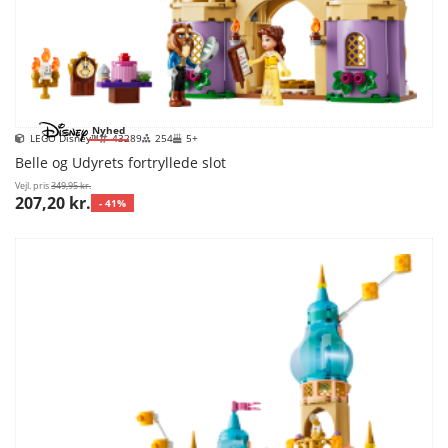
Nyhed
LEGO Disney™
43289
254
5+
Belle og Udyrets fortryllede slot
Vejl. pris
349,95 kr.
207,20 kr.
- 41%