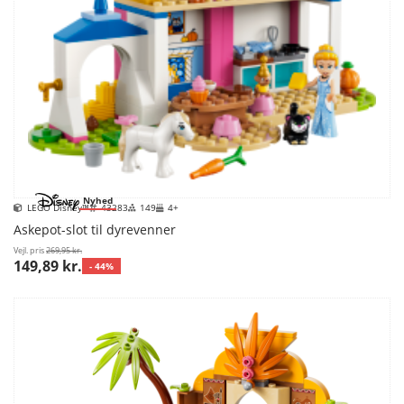
Nyhed
LEGO Disney™
43283
149
4+
Askepot-slot til dyrevenner
Vejl. pris
269,95 kr.
149,89 kr.
- 44%