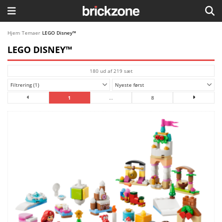
HJEM
Hjem
/
Temaer
/
LEGO Disney™
LEGO DISNEY™
TEMAER
180 ud af 219 sæt
BLOG
Filtrering (1)
Nyeste først
LEGO FAVORITTER
1
…
8