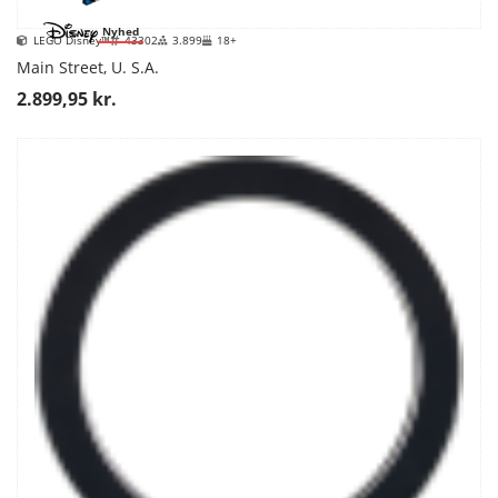
Nyhed
LEGO Disney™
43302
3.899
18+
Main Street, U. S.A.
2.899,95 kr.