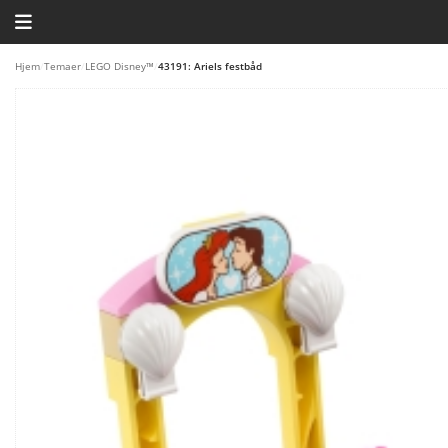
HJEM
Hjem
/
Temaer
/
LEGO Disney™
/
43191: Ariels festbåd
TEMAER
BLOG
LEGO FAVORITTER