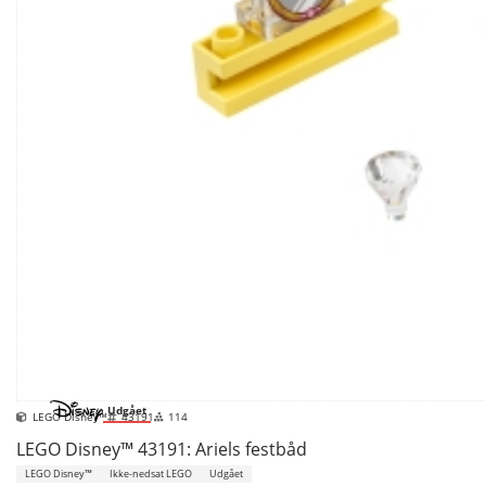
Udgået
LEGO Disney™
43191
114
LEGO Disney™ 43191: Ariels festbåd
LEGO Disney™
Ikke-nedsat LEGO
Udgået