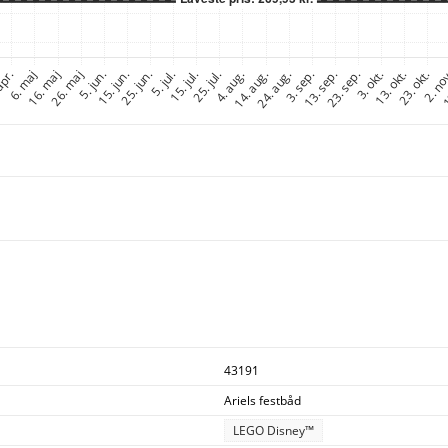
43191
Ariels festbåd
LEGO Disney™