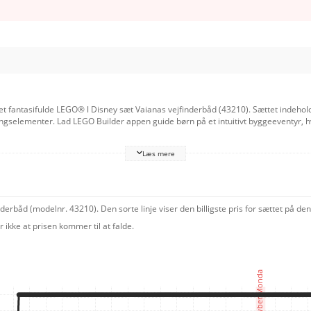
det fantasifulde LEGO® ǀ Disney sæt Vaianas vejfinderbåd (43210). Sættet indehold
gselementer. Lad LEGO Builder appen guide børn på et intuitivt byggeeventyr, 
år børn udspiller rollelege og genoplever filmscener eller finder på deres egne. B
Læs mere
sæt (sælges separat). Sjove karakterer
a og Sina samt en LEGO delfinfigur, og sættet er en sjov og inspirerende gave t
erbåd (modelnr. 43210). Den sorte linje viser den billigste pris for sættet på d
ikke at prisen kommer til at falde.