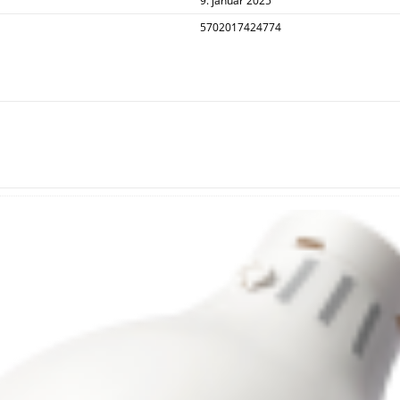
9. januar 2025
5702017424774