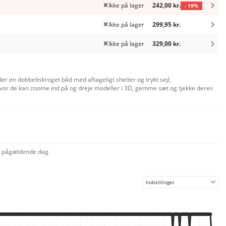
Ikke på lager
242,00 kr.
- 19%
Ikke på lager
299,95 kr.
Ikke på lager
329,00 kr.
er en dobbeltskroget båd med aftageligt shelter og trykt sejl,
hvor de kan zoome ind på og dreje modeller i 3D, gemme sæt og tjekke deres
åden lægger op til action- og familiescener og inspirerer samtidig børns
il enhver Disney-fan.
en pågældende dag.
Indstillinger