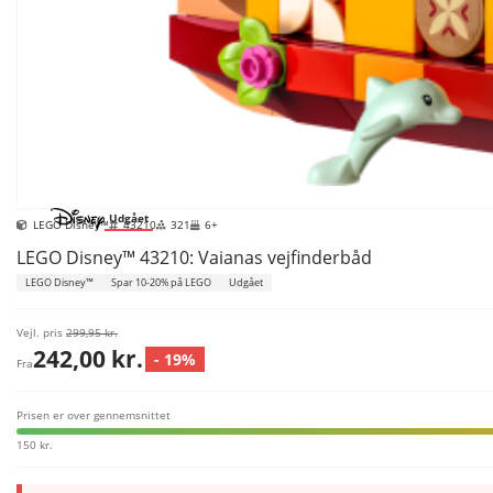
Udgået
LEGO Disney™
43210
321
6+
LEGO Disney™ 43210: Vaianas vejfinderbåd
LEGO Disney™
Spar 10-20% på LEGO
Udgået
Vejl. pris
299,95 kr.
242,00 kr.
- 19%
Fra
Prisen er over gennemsnittet
150 kr.