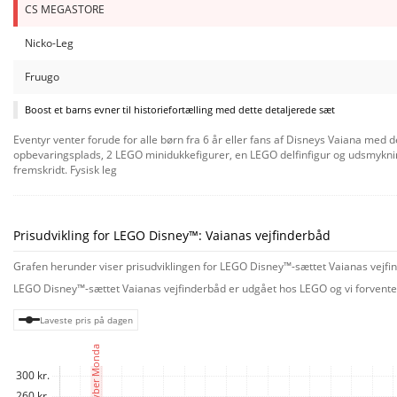
CS MEGASTORE
Nicko-Leg
Fruugo
Boost et barns evner til historiefortælling med dette detaljerede sæt
Eventyr venter forude for alle børn fra 6 år eller fans af Disneys Vaiana med 
opbevaringsplads, 2 LEGO minidukkefigurer, en LEGO delfinfigur og udsmyknin
fremskridt. Fysisk leg
Det detaljerede sæt er fyldt med detaljer og tilbehør, der kan booste legen, n
kreativitet. Den kan leges med for sig selv eller føjes til andre LEGO ǀ Disney-
Børn kan hurtigt komme i gang med at lege med LEGO minidukkefigurer af Vaian
Prisudvikling for LEGO Disney™: Vaianas vejfinderbåd
Grafen herunder viser prisudviklingen for LEGO Disney™-sættet Vaianas vejfind
LEGO Disney™-sættet Vaianas vejfinderbåd er udgået hos LEGO og vi forventer 
Laveste pris på dagen