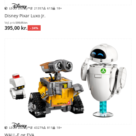
LEGO Disney™
21357
613
18+
Disney Pixar Luxo Jr.
Vejl. pris
599,95 kr.
395,00 kr.
- 34%
LEGO Disney™
43279
811
18+
WALL-E og EVA