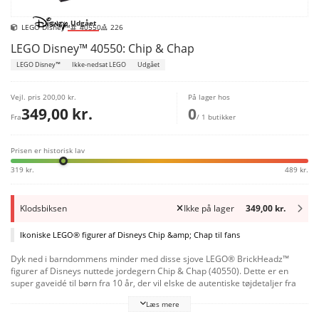
Udgået
LEGO Disney™
40550
226
LEGO Disney™ 40550: Chip & Chap
LEGO Disney™
Ikke-nedsat LEGO
Udgået
Vejl. pris
200,00 kr.
På lager hos
349,00 kr.
0
Fra
/ 1 butikker
Prisen er historisk lav
319 kr.
489 kr.
Klodsbiksen
Ikke på lager
349,00 kr.
Ikoniske LEGO® figurer af Disneys Chip &amp; Chap til fans
Dyk ned i barndommens minder med disse sjove LEGO® BrickHeadz™
figurer af Disneys nuttede jordegern Chip & Chap (40550). Dette er en
super gaveidé til børn fra 10 år, der vil elske de autentiske tøjdetaljer fra
serien Chip & Chap: Nøddepatruljen, som afspejler hver figurs individuelle
Læs mere
personlighed. Der er byggeplader til udstilling, så disse dejlige modeller vil