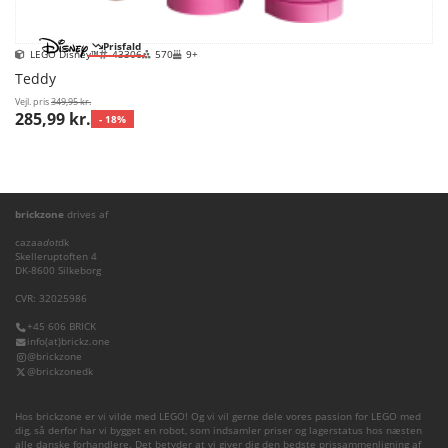
Prisfald
LEGO Disney™
43306
570
9+
Teddy
Vejl. pris
349,95 kr.
285,99 kr.
- 18%
brickzone
drives af
cazaa
dot
dk
Skelleruptoften 4
DK-8600 Silkeborg
CVR: 32025986
+45 606 BRICK
info(at)brickz.one
@brickzone
@brickzonedk
Hos brickzone er vi vilde med LEGO! Og vi vil gerne dele vores passion for LEGO med
dig, så derfor har vi bygget en robot, som indsamler priser og lagerstatus hos næsten
alle danske forhandlere. Det betyder at vi giver dig den bedste prissammenligning af