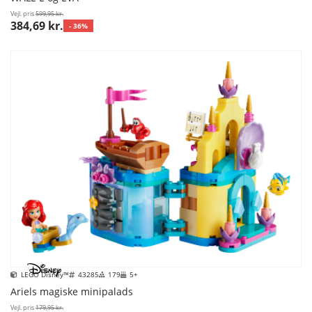
Vejl. pris
599,95 kr.
384,69 kr.
- 36%
LEGO Disney™
43285
179
5+
Ariels magiske minipalads
Vejl. pris
179,95 kr.