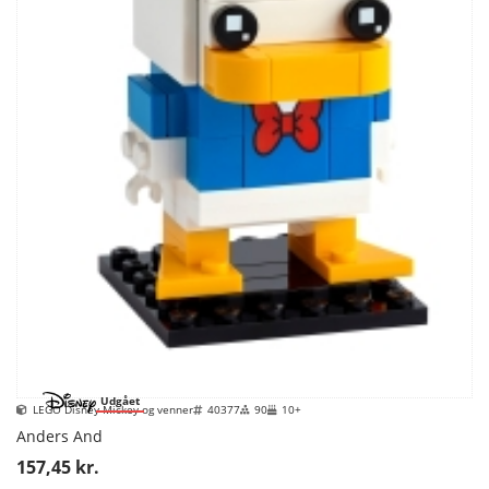
Udgået
LEGO Disney Mickey og venner
40377
90
10+
Anders And
157,45 kr.