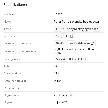
Specifikationer
Modelnr.
43220
Navn
Peter Pan og Wendys bog-eventyr
Tema
LEGO Disney Mickey og venner
Vejl. pris
179,95 kr.
Laveste pris netop nu
99,00 kr. hos Klodsbiksen
68,00 kr. hos ToySpace (30. juni
Laveste pris nogensinde
2026).
Rabatgruppe
Spar 40-50% på LEGO
Alder
5+
Antal klodser
111
Antal minifigurer
Ingen
Dimensioner
—
Udgivelsesdato
28. februar 2023
Udgået
3. juli 2025