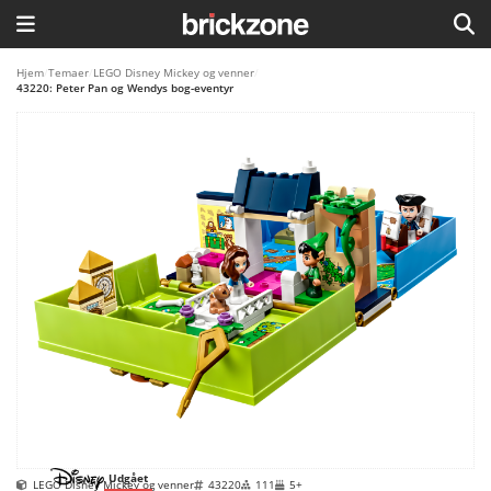
HJEM
Hjem
/
Temaer
/
LEGO Disney Mickey og venner
/
43220: Peter Pan og Wendys bog-eventyr
TEMAER
BLOG
LEGO FAVORITTER
Udgået
LEGO Disney Mickey og venner
43220
111
5+