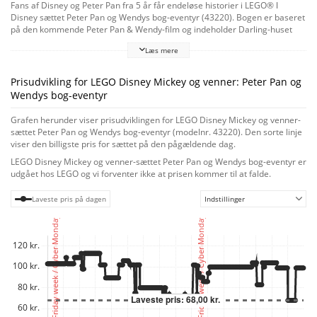
Fans af Disney og Peter Pan fra 5 år får endeløse historier i LEGO® ǀ
Disney sættet Peter Pan og Wendys bog-eventyr (43220). Bogen er baseret
på den kommende Peter Pan & Wendy-film og indeholder Darling-huset
med værelse, Big Ben, De Glemte Drenges skjulested, Kranieøen, et
Læs mere
piratskib, 3 LEGO mikrodukkefigurer, en LEGO dyrefigur og en nøgle. LEGO
Builder appen guider børn på et nemt og intuitivt byggeeventyr, hvor de
kan zoome ind på og dreje modeller i 3D, gemme sæt og holde styr på
Prisudvikling for LEGO Disney Mickey og venner: Peter Pan og
deres fremskridt. Fantasifuld leg hvor som helst
Wendys bog-eventyr
Børn får masser af kreative legemuligheder med den bærbare bog med
lås. Den kan leges med for sig selv eller føjes til andre sæt (sælges separat)
Grafen herunder viser prisudviklingen for LEGO Disney Mickey og venner-
og er fyldt med historiestartere, der inspirerer til fantasifuld leg. Ikoniske
sættet Peter Pan og Wendys bog-eventyr (modelnr. 43220). Den sorte linje
karakterer
viser den billigste pris for sættet på den pågældende dag.
Det kreative sæt får børn hurtigt i gang med at lege med 3 LEGO
LEGO Disney Mickey og venner-sættet Peter Pan og Wendys bog-eventyr er
mikrodukkefigurer – Peter Pan, Wendy og kaptajn Klo – samt en LEGO
udgået hos LEGO og vi forventer ikke at prisen kommer til at falde.
hundefigur af Nana. Eventyrbogen gør det sjovt for børn at være med på
den hotteste trend.
Laveste pris på dagen
Indstillinger