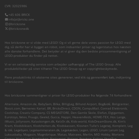
CVR: 32025986
+45 606 BRICK
info(at)brickz.one
@brickzone
@brickzonedk
Hos brickzone er vi vilde med LEGO! Og vi vil gerne dele vores passion for LEGO med
dig, så derfor har vi bygget en robot, som indsamler priser og lagerstatus hos næsten
alle danske forhandlere. Det betyder at vi giver dig den bedste prissammenligning af
LEGO-produkter du finder på nettet.
Vi er en selvstændig service som arbejder uafhængigt af The LEGO Group. Alle
produktbilleder på sitet tilhører The LEGO Group og er copyrightbeskyttede.
Flere produktlinks til eksterne sites genererer, ved klik og gennemført køb, indtjening
til brickzone.
Hos brickzone sammenligner vi priser for LEGO-produkter fra følgende 74 forhandlere:
Alternate
,
Amazon.de
,
BabySam
,
Bilka
,
BilligLeg
,
Billund Airport
,
Bog&idé
,
Boligcenter
,
Boozt.com
,
Børnenes Kartel
,
BR
,
BricksDirect
,
CDON
,
CompuMail
,
Conrad Elektronik
,
Coolshop
,
Creativ Company
,
CS MEGASTORE
,
Den Gamle Skole
,
Elefun
,
Elgiganten
,
Eurotoys
,
føtex
,
Fruugo
,
Geekd
,
Gucca
,
Happii
,
Heaven4kids
,
HOME-TEX
,
Hos Lange
,
iMusic
,
Jollyroom
,
Kalaskongen.dk
,
Kelz0r.dk
,
Kids-world
,
KidsDreamStore.dk
,
Kim's
Kram
,
Klodsbiksen
,
Klodshelten.dk
,
Klodskassen
,
Klovnen Tulle's Legetøj
,
Komplett
,
Leg
& idé
,
Legebyen
,
Legekammeraten.dk
,
Legekæden
,
Legen
,
LEGO
,
Lirum Larum Leg
,
Luksusbaby
,
Magasin
,
Magnibrique
,
Matas
,
Matraws
,
Merlin
,
MID Hobby
,
Mortens
Corner
,
Nicko-Leg
,
Pandashop
,
Pipilegetøj
,
Pixizoo
,
Proshop
,
Salling
,
ShopTur
,