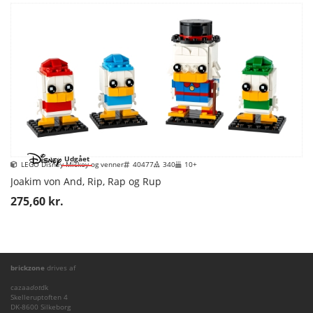
Udgået
LEGO Disney Mickey og venner
40477
340
10+
Joakim von And, Rip, Rap og Rup
275,60 kr.
brickzone
drives af
cazaa
dot
dk
Skelleruptoften 4
DK-8600 Silkeborg