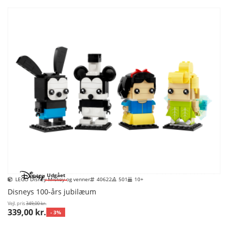
Udgået
LEGO Disney Mickey og venner
40622
501
10+
Disneys 100-års jubilæum
Vejl. pris
349,00 kr.
339,00 kr.
- 3%