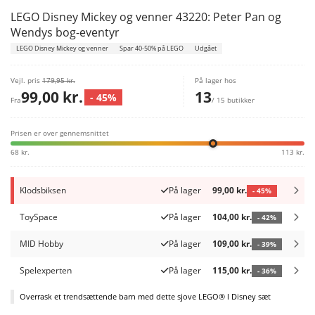
LEGO Disney Mickey og venner 43220: Peter Pan og
Wendys bog-eventyr
LEGO Disney Mickey og venner
Spar 40-50% på LEGO
Udgået
Vejl. pris
179,95 kr.
På lager hos
99,00 kr.
13
- 45%
Fra
/ 15 butikker
Prisen er over gennemsnittet
68 kr.
113 kr.
Klodsbiksen
På lager
99,00 kr.
- 45%
ToySpace
På lager
104,00 kr.
- 42%
MID Hobby
På lager
109,00 kr.
- 39%
Spelexperten
På lager
115,00 kr.
- 36%
Overrask et trendsættende barn med dette sjove LEGO® ǀ Disney sæt