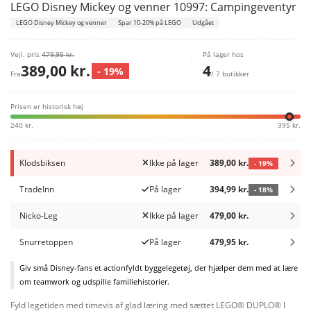
LEGO Disney Mickey og venner 10997: Campingeventyr
LEGO Disney Mickey og venner
Spar 10-20% på LEGO
Udgået
Vejl. pris
479,95 kr.
På lager hos
389,00 kr.
4
- 19%
Fra
/ 7 butikker
Prisen er historisk høj
240 kr.
395 kr.
Klodsbiksen
Ikke på lager
389,00 kr.
- 19%
TradeInn
På lager
394,99 kr.
- 18%
Nicko-Leg
Ikke på lager
479,00 kr.
Snurretoppen
På lager
479,95 kr.
Giv små Disney-fans et actionfyldt byggelegetøj, der hjælper dem med at lære
om teamwork og udspille familiehistorier.
Fyld legetiden med timevis af glad læring med sættet LEGO® DUPLO® ǀ