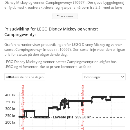
Disney Mickey og venner Campingeventyr (10997). Det sjove byggelegetøj
er fyldt med kreative aktiviteter og hjælper små børn fra 2 år med at lære
om robusthed og teamwork, når de tager med Disneys Andersine And og
Læs mere
hendes nevøer på en actionfyldt campingtur. Bygge- og legesæt, der
styrker fantasien
Små børn kan drage ud på et udendørs eventyr med Andersine And og Rip,
Prisudvikling for LEGO Disney Mickey og venner:
Rap og Rup i en autocamper, der kan køre. De finder et skattekort og sejler
Campingeventyr
på floden i deres kano, forbi den vakkelvorne bro, hvor en stor sten er tæt
på at falde i vandet. De finder skatten bag vandfaldet, der kan bygges,
Grafen herunder viser prisudviklingen for LEGO Disney Mickey og venner-
laver et bål og hygger sig i teltet. Børn lærer færdigheder for livet
sættet Campingeventyr (modelnr. 10997). Den sorte linje viser den billigste
De mindste udvikler finmotorikken, når de bygger med dette
pris for sættet på den pågældende dag.
læringslegetøj. Ved at udspille historier med familietema lærer børn
LEGO Disney Mickey og venner-sættet Campingeventyr er udgået hos
empati, selvudfoldelse og samarbejde – udviklingsmæssige milepæle, som
LEGO og vi forventer ikke at prisen kommer til at falde.
forældre kan dele ved at være med i den actionfyldte leg.
Laveste pris på dagen
Indstillinger