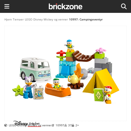
HJEM
Hjem
/
Temaer
/
LEGO Disney Mickey og venner
/
10997: Campingeventyr
TEMAER
BLOG
LEGO FAVORITTER
Udgået
LEGO Disney Mickey og venner
10997
37
2+