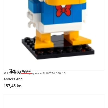
Udgået
LEGO Disney Mickey og venner
40377
90
10+
Anders And
157,45 kr.