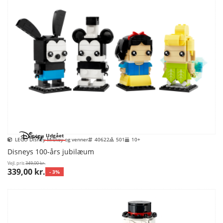
Udgået
LEGO Disney Mickey og venner
40622
501
10+
Disneys 100-års jubilæum
Vejl. pris
349,00 kr.
339,00 kr.
- 3%