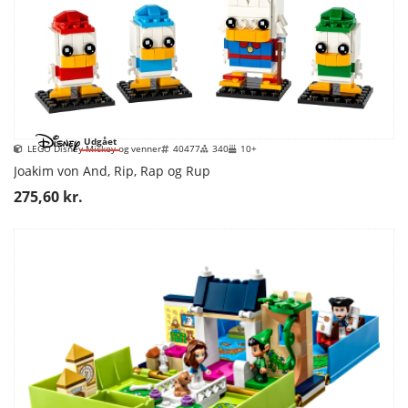
Udgået
LEGO Disney Mickey og venner
40477
340
10+
Joakim von And, Rip, Rap og Rup
275,60 kr.