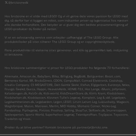
@brickzonedk
Hos brickzone er vi vilde med LEGO! Og vi vil gerne dele vores passion for LEGO med
dig, så derfor har vi bygget en robot, som indsamler priser og lagerstatus hos næsten
alle danske forhandlere. Det betyder at vi giver dig den bedste prissammenligning af
LEGO-produkter du finder på nettet.
Vi er en selvstændig service som arbejder uafhængigt af The LEGO Group. Alle
produktbilleder på sitet tilhører The LEGO Group og er copyrightbeskyttede.
Flere produktlinks til eksterne sites genererer, ved klik og gennemført køb, indtjening
til brickzone.
Hos brickzone sammenligner vi priser for LEGO-produkter fra følgende 73 forhandlere:
Alternate
,
Amazon.de
,
BabySam
,
Bilka
,
BilligLeg
,
Bog&idé
,
Boligcenter
,
Boozt.com
,
Børnenes Kartel
,
BR
,
BricksDirect
,
CDON
,
CompuMail
,
Conrad Elektronik
,
Coolshop
,
Creativ Company
,
CS MEGASTORE
,
Den Gamle Skole
,
Elefun
,
Elgiganten
,
Eurotoys
,
føtex
,
Fruugo
,
Geekd
,
Gucca
,
Happii
,
Heaven4kids
,
HOME-TEX
,
Hos Lange
,
iMusic
,
Jollyroom
,
Kalaskongen.dk
,
Kelz0r.dk
,
Kids-world
,
KidsDreamStore.dk
,
Kim's Kram
,
Klodsbiksen
,
Klodshelten.dk
,
Klodskassen
,
Klovnen Tulle's Legetøj
,
Komplett
,
Leg & idé
,
Legebyen
,
Legekammeraten.dk
,
Legekæden
,
Legen
,
LEGO
,
Lirum Larum Leg
,
Luksusbaby
,
Magasin
,
Magnibrique
,
Matas
,
Matraws
,
Merlin
,
MID Hobby
,
Mortens Corner
,
Nicko-Leg
,
Pandashop
,
Pipilegetøj
,
Pixizoo
,
Proshop
,
Salling
,
ShopTur
,
Skiftselv.dk
,
Snurretoppen
,
Spelexperten
,
Sports World
,
Superhelten Legetøj
,
Teknikproffset
,
ToySpace
,
Toysstore
,
TradeInn
og
Vivas
.
Ønsker du at blive partner? Kontakt brickzone på partner(at)brickz.one.