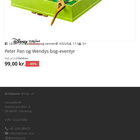
Udgået
LEGO Disney Mickey og venner
43220
111
5+
Peter Pan og Wendys bog-eventyr
Vejl. pris
179,95 kr.
99,00 kr.
- 45%
brickzone
drives af
cazaa
dot
dk
Skelleruptoften 4
DK-8600 Silkeborg
CVR: 32025986
+45 606 BRICK
info(at)brickz.one
@brickzone