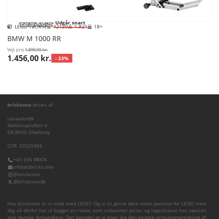
Udgår snart
LEGO Technic
42130
1.921
18+
BMW M 1000 RR
Vejl. pris
1.899,95 kr.
1.456,00 kr.
- 23%
brickzone
drives af
cazaa
dot
dk
Skelleruptoften 4
DK-8600 Silkeborg
CVR: 32025986
+45 606 BRICK
info(at)brickz.one
@brickzone
@brickzonedk
Hos brickzone er vi vilde med LEGO! Og vi vil gerne dele vores passion for LEGO med
dig, så derfor har vi bygget en robot, som indsamler priser og lagerstatus hos næsten
alle danske forhandlere. Det betyder at vi giver dig den bedste prissammenligning af