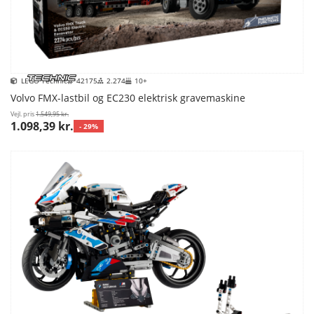
LEGO Technic
42175
2.274
10+
Volvo FMX-lastbil og EC230 elektrisk gravemaskine
Vejl. pris
1.549,95 kr.
1.098,39 kr.
- 29%