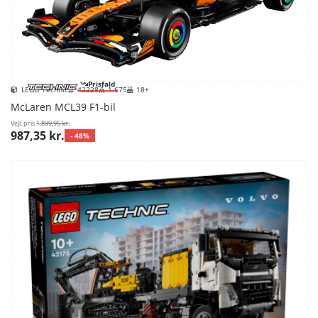
Prisfald
LEGO Technic
42228
1.675
18+
McLaren MCL39 F1-bil
Vejl. pris
1.899,95 kr.
987,35 kr.
- 48%