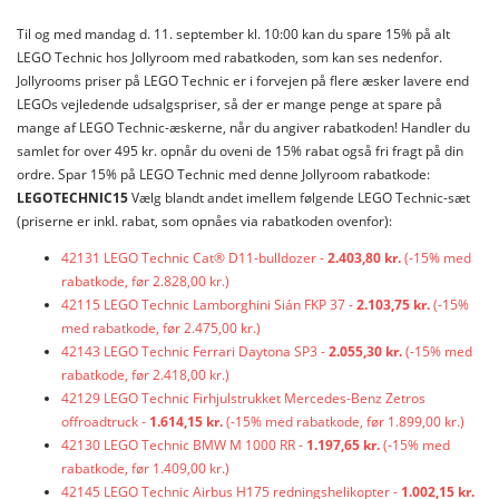
Til og med mandag d. 11. september kl. 10:00 kan du spare 15% på alt
LEGO Technic hos Jollyroom med rabatkoden, som kan ses nedenfor.
Jollyrooms priser på LEGO Technic er i forvejen på flere æsker lavere end
LEGOs vejledende udsalgspriser, så der er mange penge at spare på
mange af LEGO Technic-æskerne, når du angiver rabatkoden! Handler du
samlet for over 495 kr. opnår du oveni de 15% rabat også fri fragt på din
ordre. Spar 15% på LEGO Technic med denne Jollyroom rabatkode:
LEGOTECHNIC15
Vælg blandt andet imellem følgende LEGO Technic-sæt
(priserne er inkl. rabat, som opnåes via rabatkoden ovenfor):
42131 LEGO Technic Cat® D11-bulldozer -
2.403,80 kr.
(-15% med
rabatkode, før 2.828,00 kr.)
42115 LEGO Technic Lamborghini Sián FKP 37 -
2.103,75 kr.
(-15%
med rabatkode, før 2.475,00 kr.)
42143 LEGO Technic Ferrari Daytona SP3 -
2.055,30 kr.
(-15% med
rabatkode, før 2.418,00 kr.)
42129 LEGO Technic Firhjulstrukket Mercedes-Benz Zetros
offroadtruck -
1.614,15 kr.
(-15% med rabatkode, før 1.899,00 kr.)
42130 LEGO Technic BMW M 1000 RR -
1.197,65 kr.
(-15% med
rabatkode, før 1.409,00 kr.)
42145 LEGO Technic Airbus H175 redningshelikopter -
1.002,15 kr.