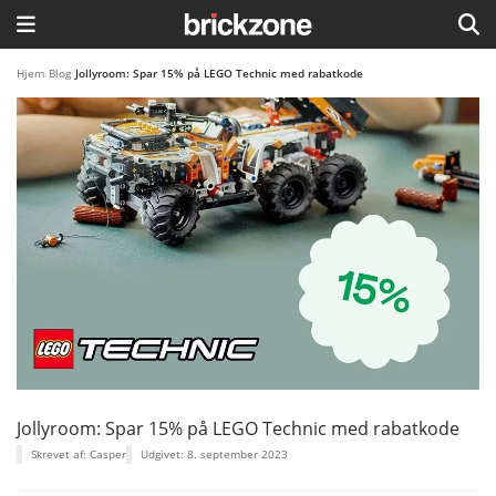
HJEM
Hjem
/
Blog
/
Jollyroom: Spar 15% på LEGO Technic med rabatkode
TEMAER
BLOG
LEGO FAVORITTER
Jollyroom: Spar 15% på LEGO Technic med rabatkode
Skrevet af: Casper
Udgivet: 8. september 2023