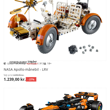
Udgået
LEGO Technic
42182
1.913
18+
NASA Apollo-månebil - LRV
Vejl. pris
1.699,95 kr.
1.239,00 kr.
- 27%