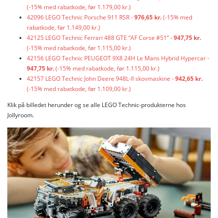
(-15% med rabatkode, før 1.179,00 kr.)
42096 LEGO Technic Porsche 911 RSR -
976,65 kr.
(-15% med
rabatkode, før 1.149,00 kr.)
42125 LEGO Technic Ferrari 488 GTE “AF Corse #51” -
947,75 kr.
(-15% med rabatkode, før 1.115,00 kr.)
42156 LEGO Technic PEUGEOT 9X8 24H Le Mans Hybrid Hypercar -
947,75 kr.
(-15% med rabatkode, før 1.115,00 kr.)
42157 LEGO Technic John Deere 948L-II skovmaskine -
942,65 kr.
(-15% med rabatkode, før 1.109,00 kr.)
Klik på billedet herunder og se alle LEGO Technic-produkterne hos
Jollyroom.