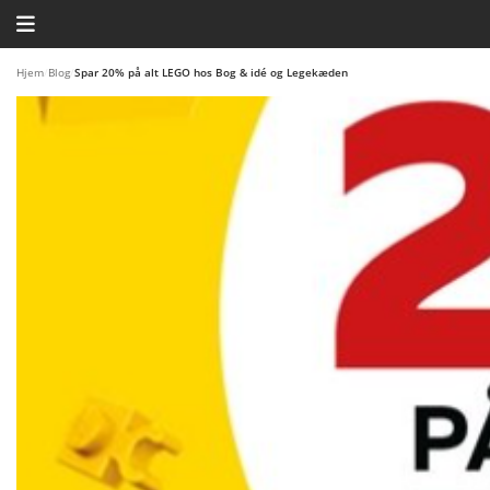
HJEM
Hjem
/
Blog
/
Spar 20% på alt LEGO hos Bog & idé og Legekæden
TEMAER
BLOG
LEGO FAVORITTER