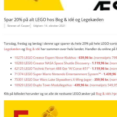
Spar 20% på alt LEGO hos Bog & idé og Legekæden
Skrevet af: Casper
Udgivet: 14. oktober 2021
Torsdag, fredag og lørdag i denne uge sparer du hele 20% på hele LEGO-sor
Legekæden
og
Bog & idé
har sammen over hele landet. Handler du online på b
10275 LEGO Creator Expert Nisse-Klubhus -
639,96 kr.
(normalpris 799,
10283 LEGO Creator NASA Space Shuttle Discovery -
1.119,96 kr.
(norm
42125 LEGO Technic Ferrari 488 Gte “Af Corse #51” -
1.119,96 kr.
(norm
71374 LEGO Super Mario Nintendo Entertainment System™ -
1.439,96 
75301 LEGO Star Wars Luke Skywalkers X-Wing-Jager -
359,96 kr.
(norm
10929 LEGO Duplo Town Modullegehus -
439,96 kr.
(normalpris 549,95
Klik på billedet herunder og se alle de nedsatte LEGO-æsker på
Bog & idés h