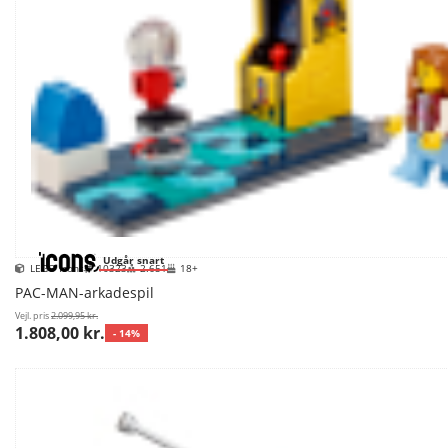
Udgår snart
LEGO Icons
10323
2.651
18+
PAC-MAN-arkadespil
Vejl. pris
2.099,95 kr.
1.808,00 kr.
- 14%