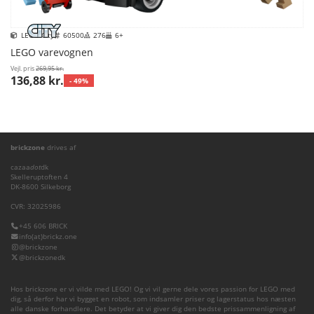
LEGO City
60500
276
6+
LEGO varevognen
Vejl. pris
269,95 kr.
136,88 kr.
- 49%
brickzone
drives af
cazaa
dot
dk
Skelleruptoften 4
DK-8600 Silkeborg
CVR: 32025986
+45 606 BRICK
info(at)brickz.one
@brickzone
@brickzonedk
Hos brickzone er vi vilde med LEGO! Og vi vil gerne dele vores passion for LEGO med
dig, så derfor har vi bygget en robot, som indsamler priser og lagerstatus hos næsten
alle danske forhandlere. Det betyder at vi giver dig den bedste prissammenligning af