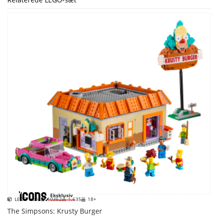
Eksklusiv
LEGO Icons
10352
1.635
18+
The Simpsons: Krusty Burger