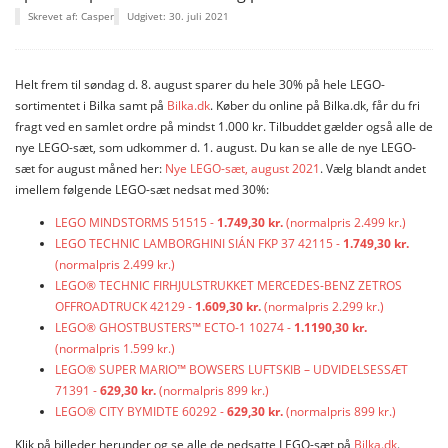
Skrevet af: Casper
Udgivet: 30. juli 2021
Helt frem til søndag d. 8. august sparer du hele 30% på hele LEGO-
sortimentet i Bilka samt på
Bilka.dk
. Køber du online på Bilka.dk, får du fri
fragt ved en samlet ordre på mindst 1.000 kr. Tilbuddet gælder også alle de
nye LEGO-sæt, som udkommer d. 1. august. Du kan se alle de nye LEGO-
sæt for august måned her:
Nye LEGO-sæt, august 2021
. Vælg blandt andet
imellem følgende LEGO-sæt nedsat med 30%:
LEGO MINDSTORMS 51515 -
1.749,30 kr.
(normalpris 2.499 kr.)
LEGO TECHNIC LAMBORGHINI SIÁN FKP 37 42115 -
1.749,30 kr.
(normalpris 2.499 kr.)
LEGO® TECHNIC FIRHJULSTRUKKET MERCEDES-BENZ ZETROS
OFFROADTRUCK 42129 -
1.609,30 kr.
(normalpris 2.299 kr.)
LEGO® GHOSTBUSTERS™ ECTO-1 10274 -
1.1190,30 kr.
(normalpris 1.599 kr.)
LEGO® SUPER MARIO™ BOWSERS LUFTSKIB – UDVIDELSESSÆT
71391 -
629,30 kr.
(normalpris 899 kr.)
LEGO® CITY BYMIDTE 60292 -
629,30 kr.
(normalpris 899 kr.)
Klik på billeder herunder og se alle de nedsatte LEGO-sæt på
Bilka.dk
.