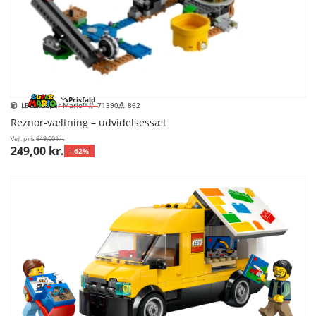
Prisfald
LEGO Super Mario™
71390
862
Reznor-væltning – udvidelsessæt
Vejl. pris
649,00 kr.
249,00 kr.
- 62%