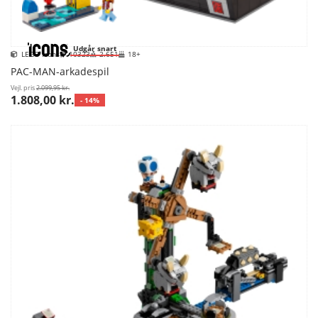
Udgår snart
LEGO Icons
10323
2.651
18+
PAC-MAN-arkadespil
Vejl. pris
2.099,95 kr.
1.808,00 kr.
- 14%