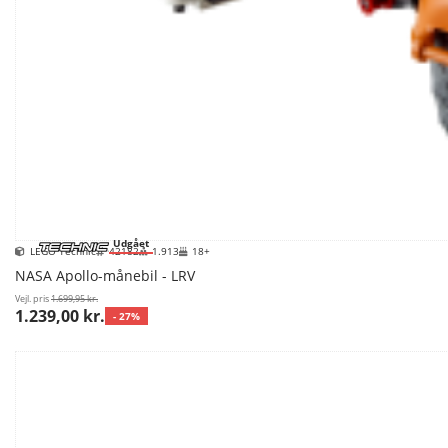
Udgået
LEGO Technic
42182
1.913
18+
NASA Apollo-månebil - LRV
Vejl. pris
1.699,95 kr.
1.239,00 kr.
- 27%