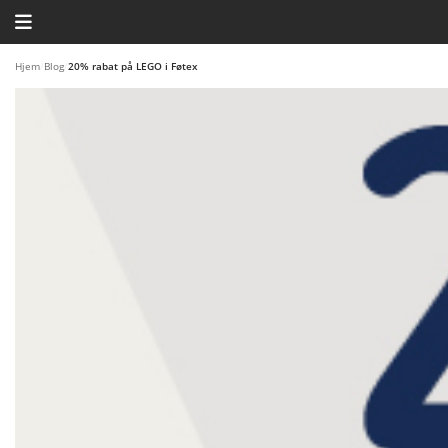
HJEM
Hjem
/
Blog
/
20% rabat på LEGO i Føtex
TEMAER
BLOG
LEGO FAVORITTER