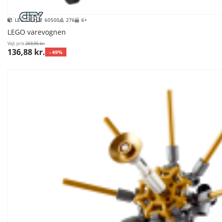
LEGO City
60500
276
6+
LEGO varevognen
Vejl. pris
269,95 kr.
136,88 kr.
- 49%