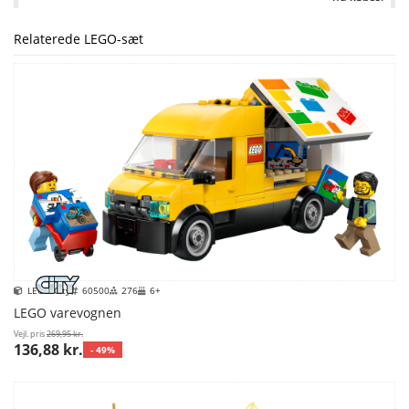
Relaterede LEGO-sæt
LEGO City
60500
276
6+
LEGO varevognen
Vejl. pris
269,95 kr.
136,88 kr.
- 49%