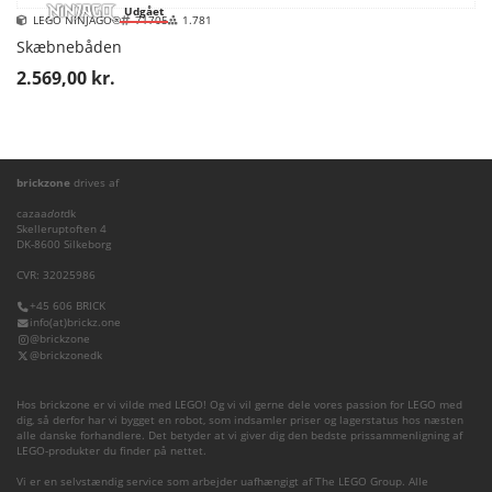
Udgået
LEGO NINJAGO®
71705
1.781
Skæbnebåden
2.569,00 kr.
brickzone
drives af
cazaa
dot
dk
Skelleruptoften 4
DK-8600 Silkeborg
CVR: 32025986
+45 606 BRICK
info(at)brickz.one
@brickzone
@brickzonedk
Hos brickzone er vi vilde med LEGO! Og vi vil gerne dele vores passion for LEGO med
dig, så derfor har vi bygget en robot, som indsamler priser og lagerstatus hos næsten
alle danske forhandlere. Det betyder at vi giver dig den bedste prissammenligning af
LEGO-produkter du finder på nettet.
Vi er en selvstændig service som arbejder uafhængigt af The LEGO Group. Alle