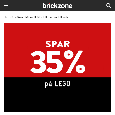
HJEM
Hjem
/
Blog
/
Spar 35% på LEGO i Bilka og på Bilka.dk
TEMAER
BLOG
LEGO FAVORITTER