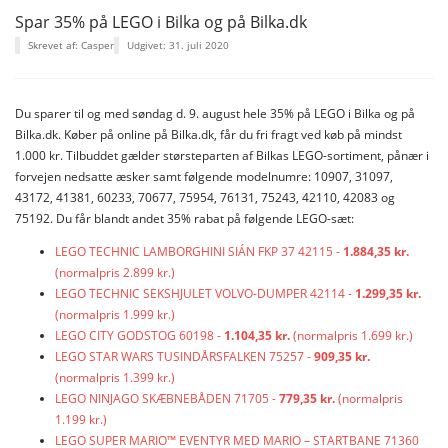
Spar 35% på LEGO i Bilka og på Bilka.dk
Skrevet af: Casper
Udgivet: 31. juli 2020
Du sparer til og med søndag d. 9. august hele 35% på LEGO i Bilka og på
Bilka.dk. Køber på online på Bilka.dk, får du fri fragt ved køb på mindst
1.000 kr. Tilbuddet gælder størsteparten af Bilkas LEGO-sortiment, pånær i
forvejen nedsatte æsker samt følgende modelnumre: 10907, 31097,
43172, 41381, 60233, 70677, 75954, 76131, 75243, 42110, 42083 og
75192. Du får blandt andet 35% rabat på følgende LEGO-sæt:
LEGO TECHNIC LAMBORGHINI SIÁN FKP 37 42115 -
1.884,35 kr.
(normalpris 2.899 kr.)
LEGO TECHNIC SEKSHJULET VOLVO-DUMPER 42114 -
1.299,35 kr.
(normalpris 1.999 kr.)
LEGO CITY GODSTOG 60198 -
1.104,35 kr.
(normalpris 1.699 kr.)
LEGO STAR WARS TUSINDÅRSFALKEN 75257 -
909,35 kr.
(normalpris 1.399 kr.)
LEGO NINJAGO SKÆBNEBÅDEN 71705 -
779,35 kr.
(normalpris
1.199 kr.)
LEGO SUPER MARIO™ EVENTYR MED MARIO – STARTBANE 71360