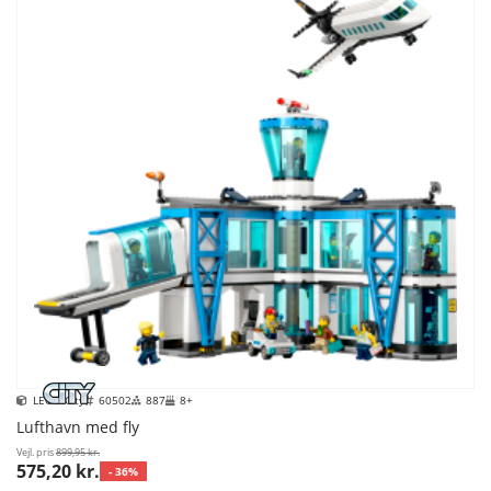
LEGO City
60502
887
8+
Lufthavn med fly
Vejl. pris
899,95 kr.
575,20 kr.
- 36%