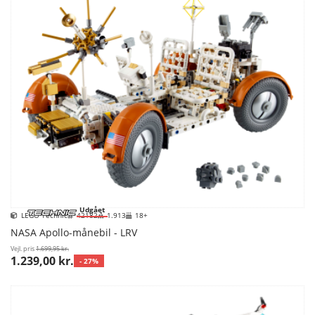
Udgået
LEGO Technic
42182
1.913
18+
NASA Apollo-månebil - LRV
Vejl. pris
1.699,95 kr.
1.239,00 kr.
- 27%