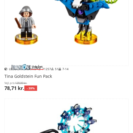
Udgået
LEGO DIMENSIONS™
71257
51
7-14
Tina Goldstein Fun Pack
Vejl. pris
129,00 kr.
78,71 kr.
- 39%