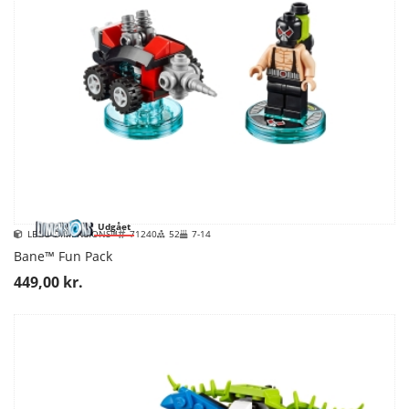
Udgået
LEGO DIMENSIONS™
71240
52
7-14
Bane™ Fun Pack
449,00 kr.