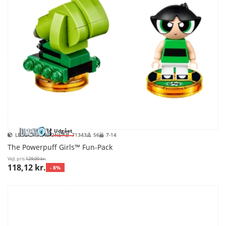
Udgået
LEGO DIMENSIONS™
71343
56
7-14
The Powerpuff Girls™ Fun-Pack
Vejl. pris
129,00 kr.
118,12 kr.
- 8%