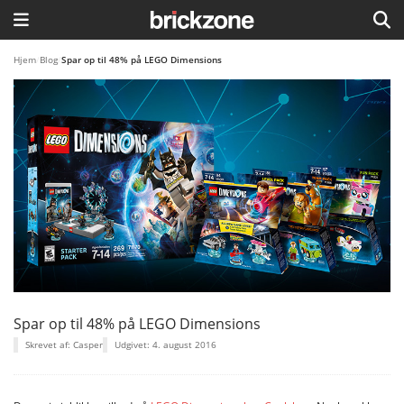
HJEM
Hjem
/
Blog
/
Spar op til 48% på LEGO Dimensions
TEMAER
BLOG
LEGO FAVORITTER
Spar op til 48% på LEGO Dimensions
Skrevet af: Casper
Udgivet: 4. august 2016