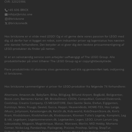
CVR: 32025986
+45 606 BRICK
info(at)brickz.one
@brickzone
@brickzonedk
Hos brickzone er vi vilde med LEGO! Og vi vil gerne dele vores passion for LEGO med
dig, så derfor har vi bygget en robot, som indsamler priser og lagerstatus hos næsten
alle danske forhandlere. Det betyder at vi giver dig den bedste prissammenligning af
LEGO-produkter du finder på nettet.
Vi er en selvstændig service som arbejder uafhængigt af The LEGO Group. Alle
produktbilleder på sitet tilhører The LEGO Group og er copyrightbeskyttede.
Flere produktlinks til eksterne sites genererer, ved klik og gennemført køb, indtjening
til brickzone.
Hos brickzone sammenligner vi priser for LEGO-produkter fra følgende 74 forhandlere:
Alternate
,
Amazon.de
,
BabySam
,
Bilka
,
BilligLeg
,
Billund Airport
,
Bog&idé
,
Boligcenter
,
Boozt.com
,
Børnenes Kartel
,
BR
,
BricksDirect
,
CDON
,
CompuMail
,
Conrad Elektronik
,
Coolshop
,
Creativ Company
,
CS MEGASTORE
,
Den Gamle Skole
,
Elefun
,
Elgiganten
,
Eurotoys
,
føtex
,
Fruugo
,
Geekd
,
Gucca
,
Happii
,
Heaven4kids
,
HOME-TEX
,
Hos Lange
,
iMusic
,
Jollyroom
,
Kalaskongen.dk
,
Kelz0r.dk
,
Kids-world
,
KidsDreamStore.dk
,
Kim's
Kram
,
Klodsbiksen
,
Klodshelten.dk
,
Klodskassen
,
Klovnen Tulle's Legetøj
,
Komplett
,
Leg
& idé
,
Legebyen
,
Legekammeraten.dk
,
Legekæden
,
Legen
,
LEGO
,
Lirum Larum Leg
,
Luksusbaby
,
Magasin
,
Magnibrique
,
Matas
,
Matraws
,
Merlin
,
MID Hobby
,
Mortens
Corner
,
Nicko-Leg
,
Pandashop
,
Pipilegetøj
,
Pixizoo
,
Proshop
,
Salling
,
ShopTur
,
Skiftselv.dk
,
Snurretoppen
,
Spelexperten
,
Sports World
,
Superhelten Legetøj
,