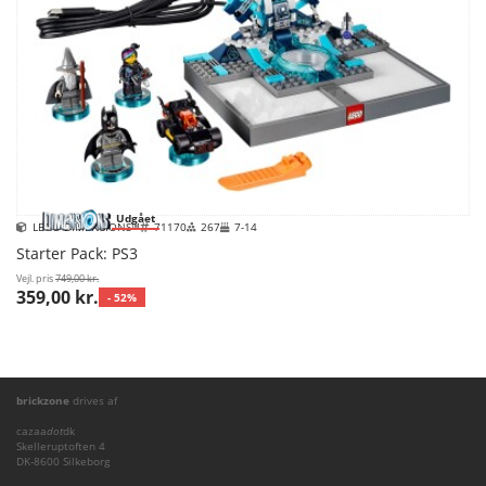
Udgået
LEGO DIMENSIONS™
71170
267
7-14
Starter Pack: PS3
Vejl. pris
749,00 kr.
359,00 kr.
- 52%
brickzone
drives af
cazaa
dot
dk
Skelleruptoften 4
DK-8600 Silkeborg