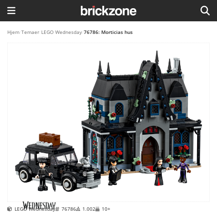
HJEM
Hjem
/
Temaer
/
LEGO Wednesday
/
76786: Morticias hus
TEMAER
BLOG
LEGO FAVORITTER
LEGO Wednesday
76786
1.002
10+