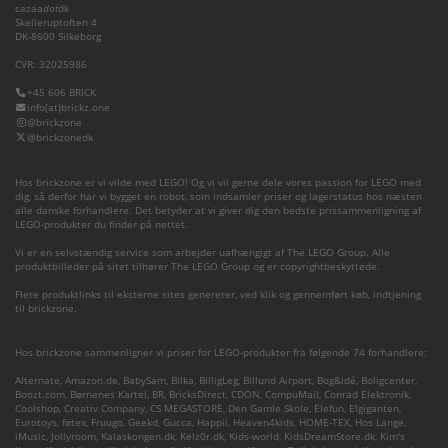
cazaa
dot
dk
Skelleruptoften 4
DK-8600 Silkeborg
CVR: 32025986
+45 606 BRICK
info(at)brickz.one
@brickzone
@brickzonedk
Hos brickzone er vi vilde med LEGO! Og vi vil gerne dele vores passion for LEGO med
dig, så derfor har vi bygget en robot, som indsamler priser og lagerstatus hos næsten
alle danske forhandlere. Det betyder at vi giver dig den bedste prissammenligning af
LEGO-produkter du finder på nettet.
Vi er en selvstændig service som arbejder uafhængigt af The LEGO Group. Alle
produktbilleder på sitet tilhører The LEGO Group og er copyrightbeskyttede.
Flere produktlinks til eksterne sites genererer, ved klik og gennemført køb, indtjening
til brickzone.
Hos brickzone sammenligner vi priser for LEGO-produkter fra følgende 74 forhandlere:
Alternate
,
Amazon.de
,
BabySam
,
Bilka
,
BilligLeg
,
Billund Airport
,
Bog&idé
,
Boligcenter
,
Boozt.com
,
Børnenes Kartel
,
BR
,
BricksDirect
,
CDON
,
CompuMail
,
Conrad Elektronik
,
Coolshop
,
Creativ Company
,
CS MEGASTORE
,
Den Gamle Skole
,
Elefun
,
Elgiganten
,
Eurotoys
,
føtex
,
Fruugo
,
Geekd
,
Gucca
,
Happii
,
Heaven4kids
,
HOME-TEX
,
Hos Lange
,
iMusic
,
Jollyroom
,
Kalaskongen.dk
,
Kelz0r.dk
,
Kids-world
,
KidsDreamStore.dk
,
Kim's