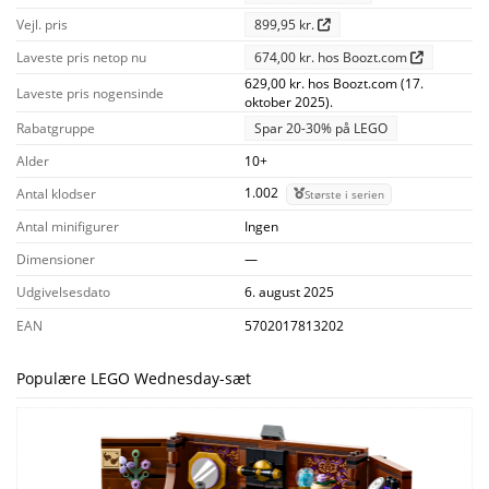
Vejl. pris
899,95 kr.
Laveste pris netop nu
674,00 kr. hos Boozt.com
629,00 kr. hos Boozt.com (17.
Laveste pris nogensinde
oktober 2025).
Rabatgruppe
Spar 20-30% på LEGO
Alder
10+
1.002
Antal klodser
Største i serien
Antal minifigurer
Ingen
Dimensioner
—
Udgivelsesdato
6. august 2025
EAN
5702017813202
Populære LEGO Wednesday-sæt