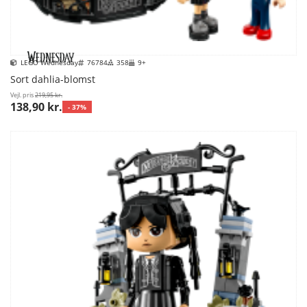
LEGO Wednesday
76784
358
9+
Sort dahlia-blomst
Vejl. pris
219,95 kr.
138,90 kr.
- 37%