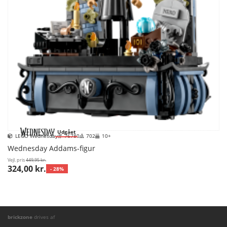
Udgået
LEGO Wednesday
76780
702
10+
Wednesday Addams-figur
Vejl. pris
449,95 kr.
324,00 kr.
- 28%
brickzone
drives af