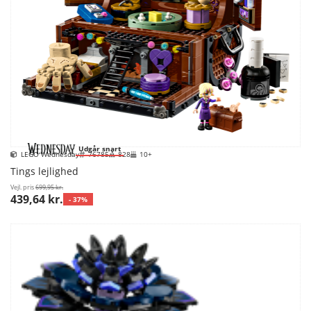
Udgår snart
LEGO Wednesday
76785
828
10+
Tings lejlighed
Vejl. pris
699,95 kr.
439,64 kr.
- 37%