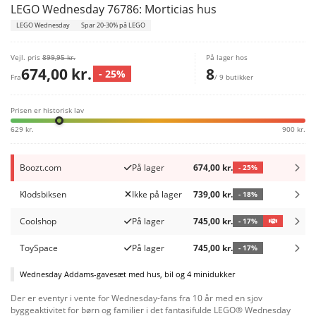
LEGO Wednesday 76786: Morticias hus
LEGO Wednesday
Spar 20-30% på LEGO
Vejl. pris
899,95 kr.
På lager hos
674,00 kr.
8
- 25%
Fra
/ 9 butikker
Prisen er historisk lav
629 kr.
900 kr.
Boozt.com
På lager
674,00 kr.
- 25%
Klodsbiksen
Ikke på lager
739,00 kr.
- 18%
Coolshop
På lager
745,00 kr.
- 17%
ToySpace
På lager
745,00 kr.
- 17%
Wednesday Addams-gavesæt med hus, bil og 4 minidukker
Der er eventyr i vente for Wednesday-fans fra 10 år med en sjov
byggeaktivitet for børn og familier i det fantasifulde LEGO® Wednesday