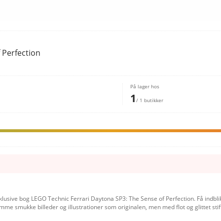
 Perfection
På lager hos
1
/ 1 butikker
ive bog LEGO Technic Ferrari Daytona SP3: The Sense of Perfection. Få indblik
smukke billeder og illustrationer som originalen, men med flot og glittet stift c