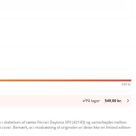
549 kr.
På lager
549,00 kr.
 i skabelsen af sættet Ferrari Daytona SP3 (42143) og samarbejdet mellem
over. Bemærk, at i modsætning til originalen er dette ikke en limited edition-