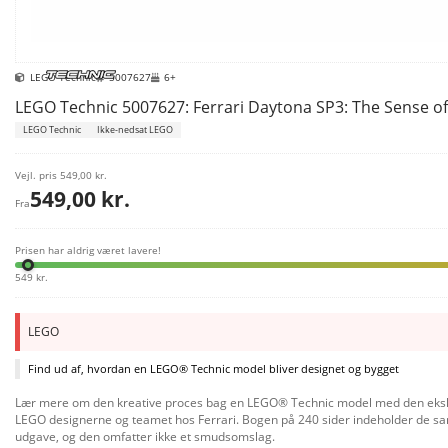
LEGO Technic
5007627
6+
LEGO Technic 5007627: Ferrari Daytona SP3: The Sense of
LEGO Technic
Ikke-nedsat LEGO
Vejl. pris
549,00 kr.
549,00 kr.
Fra
Prisen har aldrig været lavere!
549 kr.
LEGO
Find ud af, hvordan en LEGO® Technic model bliver designet og bygget
Lær mere om den kreative proces bag en LEGO® Technic model med den eksklus
LEGO designerne og teamet hos Ferrari. Bogen på 240 sider indeholder de samme 
udgave, og den omfatter ikke et smudsomslag.