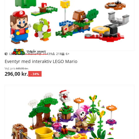
Udgår snart
LEGO Super Mario™
71439
218
6+
Eventyr med interaktiv LEGO Mario
Vejl. pris
449,95 kr.
296,00 kr.
- 34%