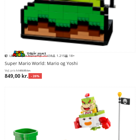
Udgår snart
LEGO Super Mario™
71438
1.215
18+
Super Mario World: Mario og Yoshi
Vejl. pris
1.149,95 kr.
849,00 kr.
- 26%