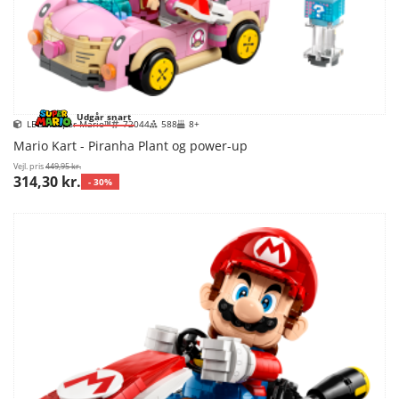
Udgår snart
LEGO Super Mario™
72044
588
8+
Mario Kart - Piranha Plant og power-up
Vejl. pris
449,95 kr.
314,30 kr.
- 30%