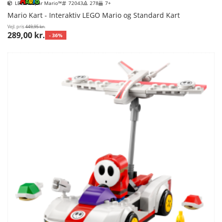
LEGO Super Mario™
72043
278
7+
Mario Kart - Interaktiv LEGO Mario og Standard Kart
Vejl. pris
449,95 kr.
289,00 kr.
- 36%