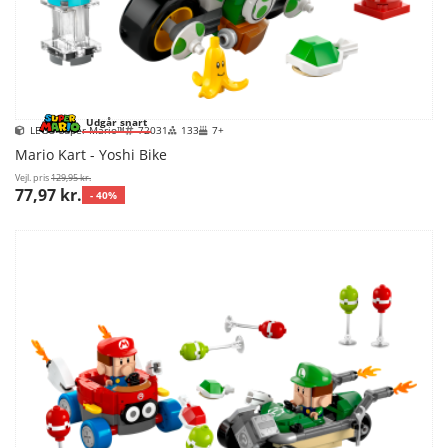
Udgår snart
LEGO Super Mario™
72031
133
7+
Mario Kart - Yoshi Bike
Vejl. pris
129,95 kr.
77,97 kr.
- 40%