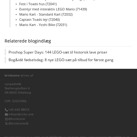
Fest i Toads hus (72041)
Eventyr med interaktiv LEGO Mario (71439)
Mario Kart - Standard Kart (72032)
Captain Toads lejr (72040)
Mario Kart - Yoshi Bike (72031)
Relaterede blogindlæg
Proshop Super Days: 144 LEGO-sæt til historisk lave priser
Bog&idé fødselsdag: 8 nye LEGO-sæt på tilbud for første gang
brickzone
drives af
cazaa
dot
dk
Skelleruptoften 4
DK-8600 Silkeborg
CVR: 32025986
+45 606 BRICK
info(at)brickz.one
@brickzone
@brickzonedk