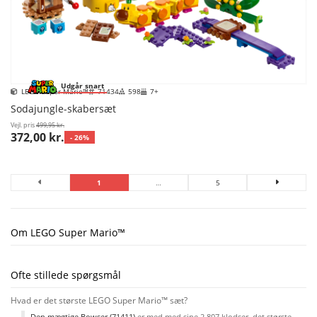
Udgår snart
LEGO Super Mario™
71434
598
7+
Sodajungle-skabersæt
Vejl. pris
499,95 kr.
372,00 kr.
- 26%
1
…
5
Om LEGO Super Mario™
Ofte stillede spørgsmål
Hvad er det største LEGO Super Mario™ sæt?
Den mægtige Bowser (71411)
er med med sine 2.807 klodser, det største