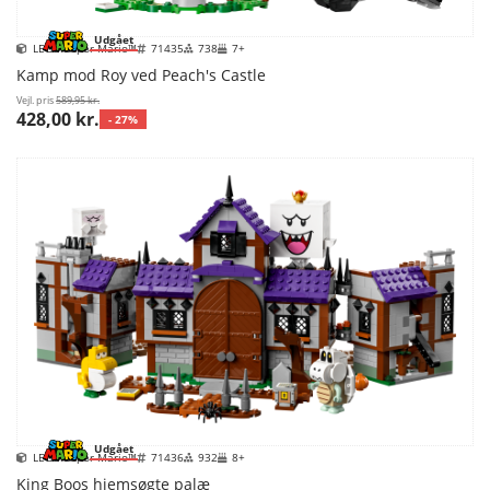
Udgået
LEGO Super Mario™
71435
738
7+
Kamp mod Roy ved Peach's Castle
Vejl. pris
589,95 kr.
428,00 kr.
- 27%
Udgået
LEGO Super Mario™
71436
932
8+
King Boos hjemsøgte palæ