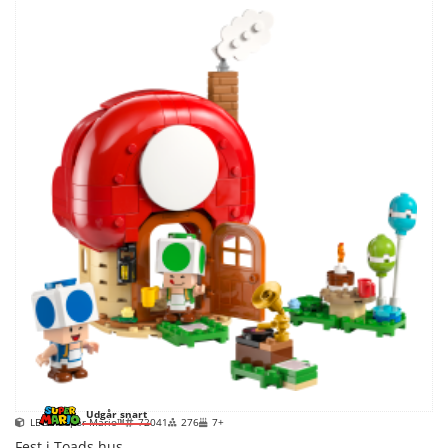
Udgår snart
LEGO Super Mario™
72041
276
7+
Fest i Toads hus