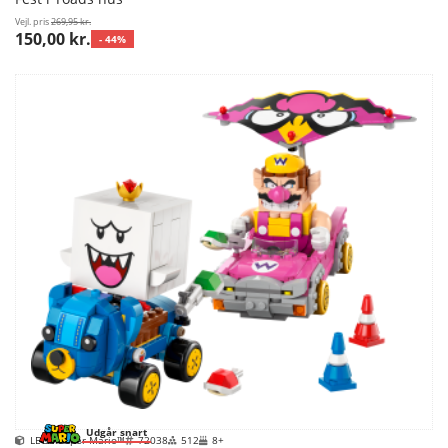
Vejl. pris
269,95 kr.
150,00 kr.
- 44%
Udgår snart
LEGO Super Mario™
72038
512
8+