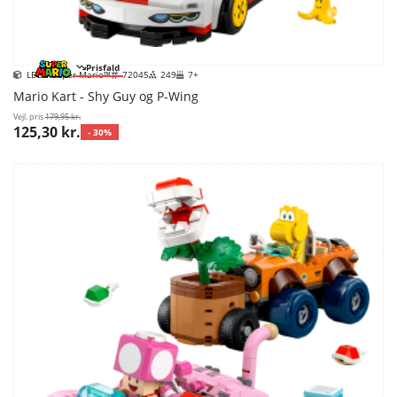
Prisfald
LEGO Super Mario™
72045
249
7+
Mario Kart - Shy Guy og P-Wing
Vejl. pris
179,95 kr.
125,30 kr.
- 30%