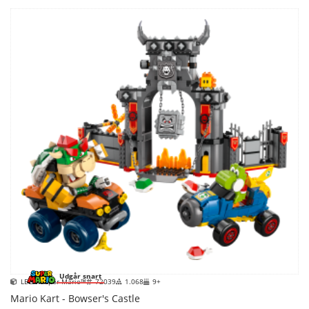
Udgår snart
LEGO Super Mario™
72039
1.068
9+
Mario Kart - Bowser's Castle