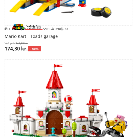
Prisfald
LEGO Super Mario™
72035
390
8+
Mario Kart - Toads garage
Vejl. pris
349,95 kr.
174,30 kr.
- 50%