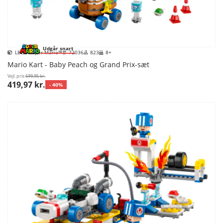
Udgår snart
LEGO Super Mario™
72036
823
8+
Mario Kart - Baby Peach og Grand Prix-sæt
Vejl. pris
699,95 kr.
419,97 kr.
- 40%