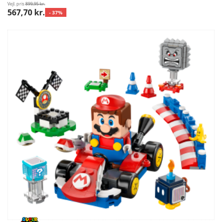
Vejl. pris
899,95 kr.
567,70 kr.
- 37%