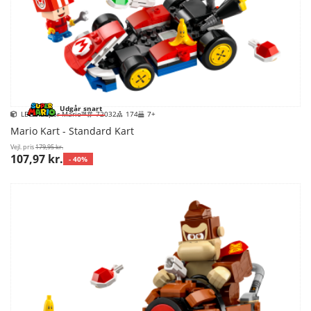
Udgår snart
LEGO Super Mario™
72032
174
7+
Mario Kart - Standard Kart
Vejl. pris
179,95 kr.
107,97 kr.
- 40%