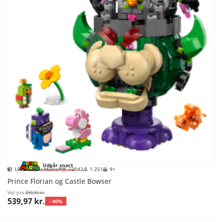
Udgår snart
LEGO Super Mario™
72042
1.251
9+
Prince Florian og Castle Bowser
Vejl. pris
899,95 kr.
539,97 kr.
- 40%