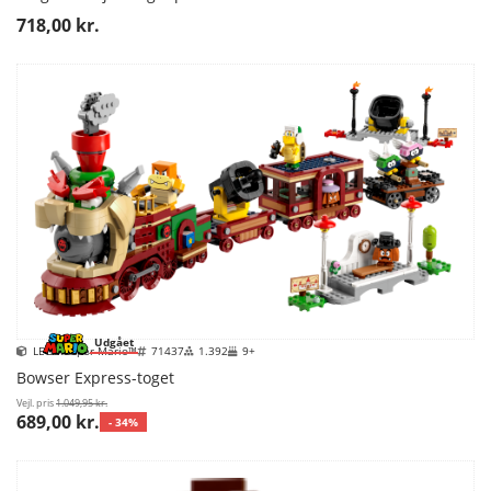
718,00 kr.
Udgået
LEGO Super Mario™
71437
1.392
9+
Bowser Express-toget
Vejl. pris
1.049,95 kr.
689,00 kr.
- 34%