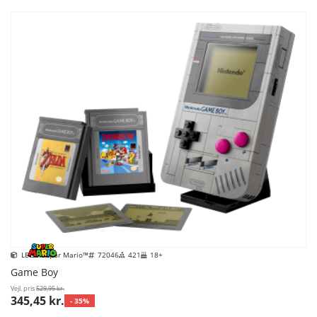
LEGO Super Mario™
72046
421
18+
Game Boy
Vejl. pris
529,95 kr.
345,45 kr.
- 35%