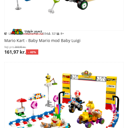
Udgår snart
LEGO Super Mario™
72034
321
8+
Mario Kart - Baby Mario mod Baby Luigi
Vejl. pris
269,95 kr.
161,97 kr.
- 40%