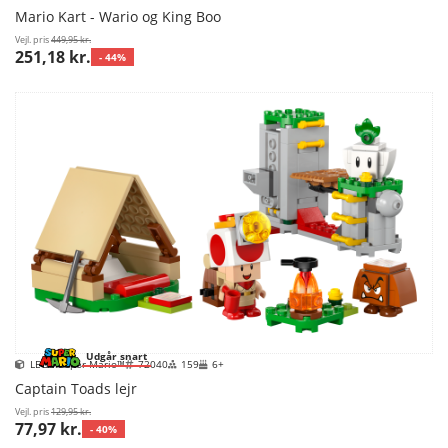
Mario Kart - Wario og King Boo
Vejl. pris
449,95 kr.
251,18 kr.
- 44%
Udgår snart
LEGO Super Mario™
72040
159
6+
Captain Toads lejr
Vejl. pris
129,95 kr.
77,97 kr.
- 40%