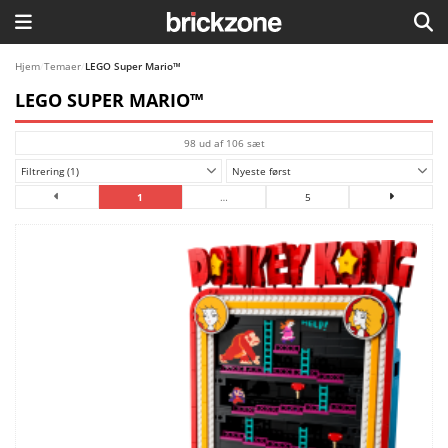
HJEM
Hjem
/
Temaer
/
LEGO Super Mario™
LEGO SUPER MARIO™
TEMAER
98 ud af 106 sæt
BLOG
Filtrering (1)
Nyeste først
LEGO FAVORITTER
1
…
5