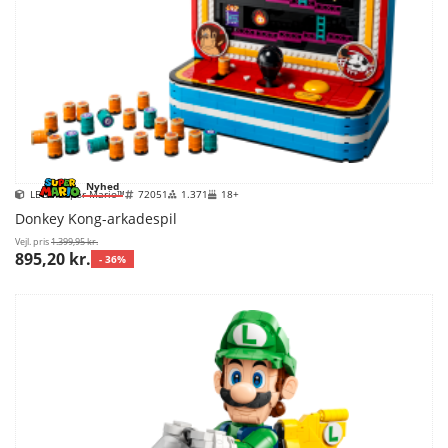
Nyhed
LEGO Super Mario™
72051
1.371
18+
Donkey Kong-arkadespil
Vejl. pris
1.399,95 kr.
895,20 kr.
- 36%