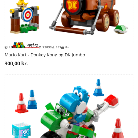
Udgået
LEGO Super Mario™
72033
387
8+
Mario Kart - Donkey Kong og DK Jumbo
300,00 kr.