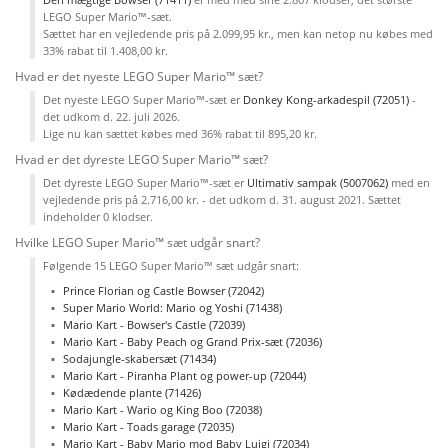
LEGO Super Mario™-sæt.
Sættet har en vejledende pris på 2.099,95 kr., men kan netop nu købes med
33% rabat til 1.408,00 kr.
Hvad er det nyeste LEGO Super Mario™ sæt?
Det nyeste LEGO Super Mario™-sæt er
Donkey Kong-arkadespil (72051)
-
det udkom d. 22. juli 2026.
Lige nu kan sættet købes med 36% rabat til 895,20 kr.
Hvad er det dyreste LEGO Super Mario™ sæt?
Det dyreste LEGO Super Mario™-sæt er
Ultimativ sampak (5007062)
med en
vejledende pris på 2.716,00 kr. - det udkom d. 31. august 2021. Sættet
indeholder 0 klodser.
Hvilke LEGO Super Mario™ sæt udgår snart?
Følgende 15 LEGO Super Mario™ sæt udgår snart:
Prince Florian og Castle Bowser (72042)
Super Mario World: Mario og Yoshi (71438)
Mario Kart - Bowser's Castle (72039)
Mario Kart - Baby Peach og Grand Prix-sæt (72036)
Sodajungle-skabersæt (71434)
Mario Kart - Piranha Plant og power-up (72044)
Kødædende plante (71426)
Mario Kart - Wario og King Boo (72038)
Mario Kart - Toads garage (72035)
Mario Kart - Baby Mario mod Baby Luigi (72034)