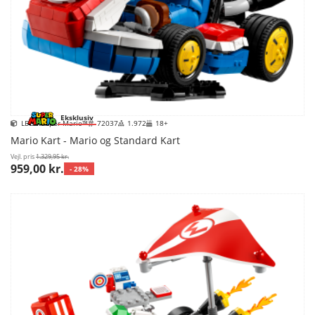
Eksklusiv
LEGO Super Mario™
72037
1.972
18+
Mario Kart - Mario og Standard Kart
Vejl. pris
1.329,95 kr.
959,00 kr.
- 28%