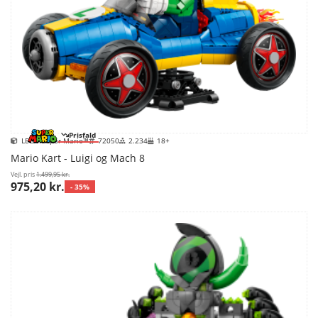
Prisfald
LEGO Super Mario™
72050
2.234
18+
Mario Kart - Luigi og Mach 8
Vejl. pris
1.499,95 kr.
975,20 kr.
- 35%