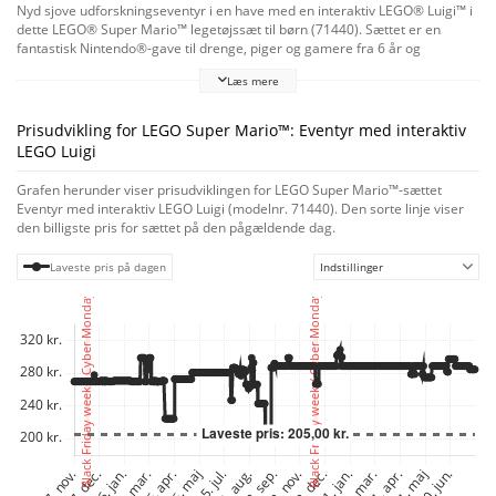
Nyd sjove udforskningseventyr i en have med en interaktiv LEGO® Luigi™ i
dette LEGO® Super Mario™ legetøjssæt til børn (71440). Sættet er en
fantastisk Nintendo®-gave til drenge, piger og gamere fra 6 år og
indeholder en interaktiv figur af LEGO Luigi samt Kamek, en Pink Baby
Læs mere
Yoshi og en Boo. Bevæg figuren fra startrøret til målpælen via 3
havemodeller, udløs digitale reaktioner fra LEGO Luigi og indsaml mønter
undervejs. Hils på Pink Baby Yoshi og snup noget værktøj. Overvind den
Prisudvikling for LEGO Super Mario™: Eventyr med interaktiv
Boo, der gemmer sig i træet, og "spis" frugten. Tramp på
LEGO Luigi
svampeplatformen for at vælte Kamek, og flyv væk på Kameks kosteskaft.
Find byggevejledning i æsken eller i LEGO Super Mario appen, der også
Grafen herunder viser prisudviklingen for LEGO Super Mario™-sættet
rummer cool tips til forskellige måder at bygge og lege på, og som er en
Eventyr med interaktiv LEGO Luigi (modelnr. 71440). Den sorte linje viser
sikker platform, hvor børn kan dele deres kreationer. Få ekstra
den billigste pris for sættet på den pågældende dag.
legemuligheder og skab unikke baner ved at kombinere modellerne og
karaktererne i dette sæt med andre i det omfattende LEGO Super Mario
Laveste pris på dagen
Indstillinger
sortiment.