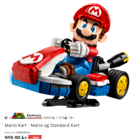
Eksklusiv
LEGO Super Mario™
72037
1.972
18+
Mario Kart - Mario og Standard Kart
Vejl. pris
1.329,95 kr.
959,00 kr.
- 28%