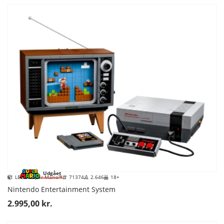
Udgået
LEGO Super Mario™
71374
2.646
18+
Nintendo Entertainment System
2.995,00 kr.