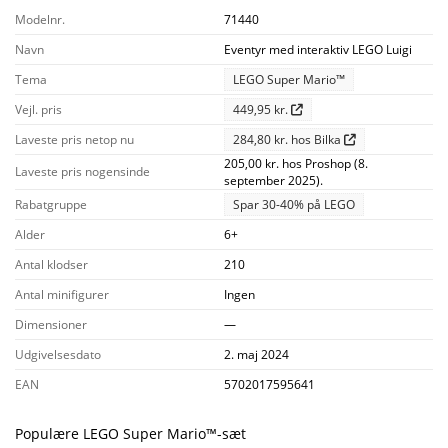
Modelnr.
71440
Navn
Eventyr med interaktiv LEGO Luigi
Tema
LEGO Super Mario™
Vejl. pris
449,95 kr.
Laveste pris netop nu
284,80 kr. hos Bilka
205,00 kr. hos Proshop (8.
Laveste pris nogensinde
september 2025).
Rabatgruppe
Spar 30-40% på LEGO
Alder
6+
Antal klodser
210
Antal minifigurer
Ingen
Dimensioner
—
Udgivelsesdato
2. maj 2024
EAN
5702017595641
Populære LEGO Super Mario™-sæt