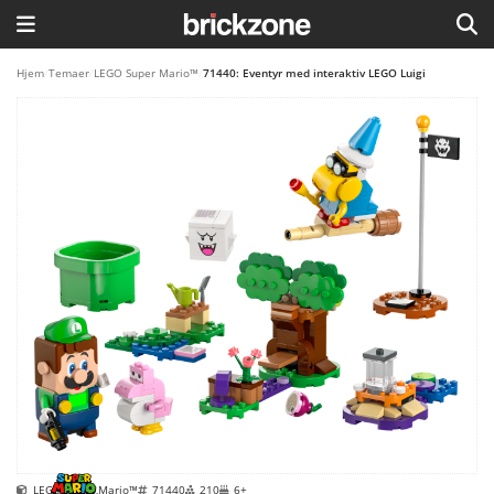
HJEM
Hjem
/
Temaer
/
LEGO Super Mario™
/
71440: Eventyr med interaktiv LEGO Luigi
TEMAER
BLOG
LEGO FAVORITTER
LEGO Super Mario™
71440
210
6+