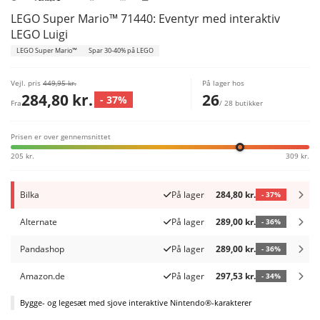
LEGO Super Mario™ 71440: Eventyr med interaktiv
LEGO Luigi
LEGO Super Mario™
Spar 30-40% på LEGO
Vejl. pris
449,95 kr.
På lager hos
284,80 kr.
26
- 37%
Fra
/ 28 butikker
Prisen er over gennemsnittet
205 kr.
309 kr.
Bilka
På lager
284,80 kr.
- 37%
Alternate
På lager
289,00 kr.
- 36%
Pandashop
På lager
289,00 kr.
- 36%
Amazon.de
På lager
297,53 kr.
- 34%
Bygge- og legesæt med sjove interaktive Nintendo®-karakterer