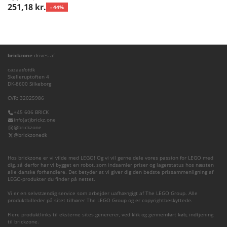
251,18 kr.
- 44%
brickzone
drives af
cazaa
dot
dk
Skelleruptoften 4
DK-8600 Silkeborg
CVR: 32025986
+45 606 BRICK
info(at)brickz.one
@brickzone
@brickzonedk
Hos brickzone er vi vilde med LEGO! Og vi vil gerne dele vores passion for LEGO med
dig, så derfor har vi bygget en robot, som indsamler priser og lagerstatus hos næsten
alle danske forhandlere. Det betyder at vi giver dig den bedste prissammenligning af
LEGO-produkter du finder på nettet.
Vi er en selvstændig service som arbejder uafhængigt af The LEGO Group. Alle
produktbilleder på sitet tilhører The LEGO Group og er copyrightbeskyttede.
Flere produktlinks til eksterne sites genererer, ved klik og gennemført køb, indtjening
til brickzone.