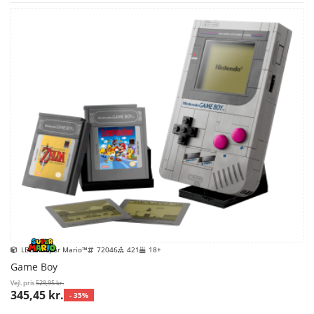
LEGO Super Mario™
72046
421
18+
Game Boy
Vejl. pris
529,95 kr.
345,45 kr.
- 35%