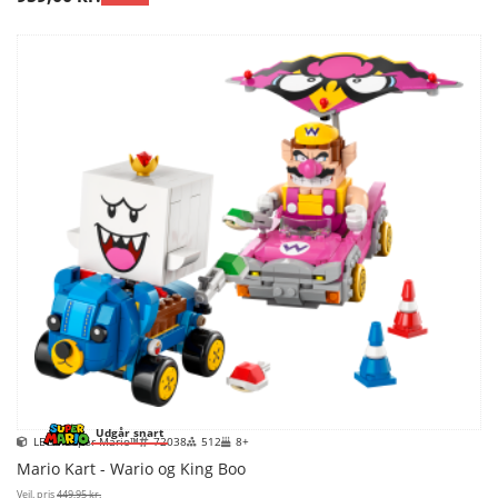
Udgår snart
LEGO Super Mario™
72038
512
8+
Mario Kart - Wario og King Boo
Vejl. pris
449,95 kr.