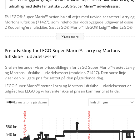
udstilling med dette fantastiske LEGO® Super Mario™ udvidelsessæt.
Få LEGO® Super Mario™ action højt til vejrs med udvidelsessættet Larry og
Mortons luftskibe (71427), som indeholder klodsbyggede udgaver af disse
2 Koopaling'ers luftskibe. Sæt LEGO® Mario™, LEGO® Luigi™ eller LEGO®
Peach™ (figurerne medfølger ikke) i cockpitterne, og "flyv" med luftskibene
Læs mere
for at aktivere lydeffekter og udkæmpe en virtuel kanonkamp. Mortons
luftskib kan også åbnes for at skabe en kampzone på en LEGO Super Mario
bane. Bemærk: Startbanesæt 71360, 71387 eller 71403 er påkrævet til
Prisudvikling for LEGO Super Mario™: Larry og Mortons
interaktiv leg og spil. Ikoniske karakterer
luftskibe - udvidelsessæt
Legesættet vil være en fantastisk gave til børn fra 8 år og indeholder 3
LEGO Super Mario figurer: Koopaling'erne Larry og Morton samt en
Grafen herunder viser prisudviklingen for LEGO Super Mario™-sættet Larry
Goomba. Download LEGO Super Mario appen for at få byggevejledninger,
og Mortons luftskibe - udvidelsessæt (modelnr. 71427). Den sorte linje
inspirerende idéer og meget mere, der forbedrer den kreative oplevelse.
viser den billigste pris for sættet på den pågældende dag.
Nå nye niveauer
LEGO Super Mario™-sættet Larry og Mortons luftskibe - udvidelsessæt er
LEGO Super Mario startbaner og udvidelsessæt er samlerlegetøj, der lader
udgået hos LEGO og vi forventer ikke at prisen kommer til at falde.
fans udvide, ombygge og tilpasse deres egne unikke baner og opleve spil
og leg med møntindsamling.
Laveste pris på dagen
Indstillinger