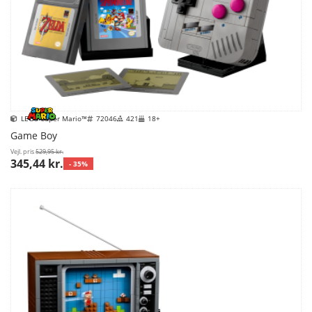
LEGO Super Mario™
72046
421
18+
Game Boy
Vejl. pris
529,95 kr.
345,44 kr.
- 35%