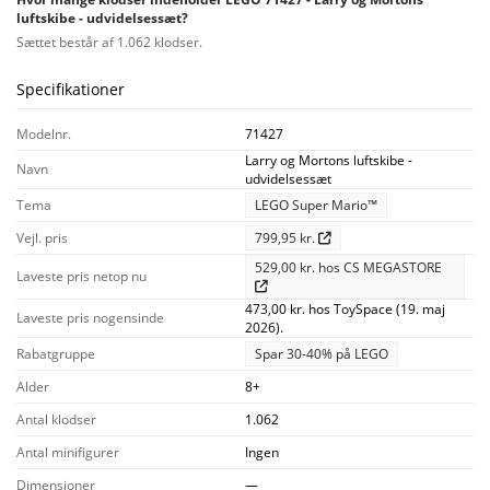
luftskibe - udvidelsessæt?
Sættet består af 1.062 klodser.
Specifikationer
Modelnr.
71427
Larry og Mortons luftskibe -
Navn
udvidelsessæt
Tema
LEGO Super Mario™
Vejl. pris
799,95 kr.
529,00 kr. hos CS MEGASTORE
Laveste pris netop nu
473,00 kr. hos ToySpace (19. maj
Laveste pris nogensinde
2026).
Rabatgruppe
Spar 30-40% på LEGO
Alder
8+
Antal klodser
1.062
Antal minifigurer
Ingen
Dimensioner
—