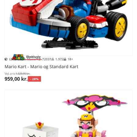
Eksklusiv
LEGO Super Mario™
72037
1.972
18+
Mario Kart - Mario og Standard Kart
Vejl. pris
1.329,95 kr.
959,00 kr.
- 28%