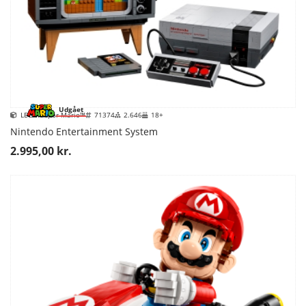
Udgået
LEGO Super Mario™
71374
2.646
18+
Nintendo Entertainment System
2.995,00 kr.