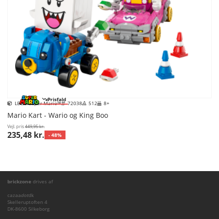
Prisfald
LEGO Super Mario™
72038
512
8+
Mario Kart - Wario og King Boo
Vejl. pris
449,95 kr.
235,48 kr.
- 48%
brickzone
drives af
cazaa
dot
dk
Skelleruptoften 4
DK-8600 Silkeborg