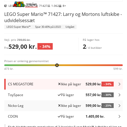
Udgået
LEGO Super Mario™
71427
1.062
8+
LEGO Super Mario™ 71427: Larry og Mortons luftskibe -
udvidelsessæt
LEGO Super Mario™
Spar 30-40% på LEGO
Udgået
Vejl. pris
799,95 kr.
På lager hos
529,00 kr.
2
- 34%
Fra
/ 4 butikker
Prisen er omkring gennemsnittet
473 kr.
599 kr.
CS MEGASTORE
Ikke på lager
529,00 kr.
- 34%
ToySpace
På lager
557,00 kr.
- 30%
Nicko-Leg
Ikke på lager
599,00 kr.
- 25%
CDON
På lager
1.405,00 kr.
Skab klodsbyggede gengivelser af 2 ikoniske Super Mario™-luftskibe til leg og