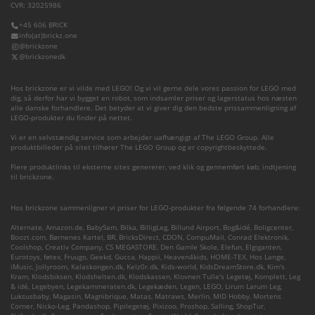
CVR: 32025986
+45 606 BRICK
info(at)brickz.one
@brickzone
@brickzonedk
Hos brickzone er vi vilde med LEGO! Og vi vil gerne dele vores passion for LEGO med
dig, så derfor har vi bygget en robot, som indsamler priser og lagerstatus hos næsten
alle danske forhandlere. Det betyder at vi giver dig den bedste prissammenligning af
LEGO-produkter du finder på nettet.
Vi er en selvstændig service som arbejder uafhængigt af The LEGO Group. Alle
produktbilleder på sitet tilhører The LEGO Group og er copyrightbeskyttede.
Flere produktlinks til eksterne sites genererer, ved klik og gennemført køb, indtjening
til brickzone.
Hos brickzone sammenligner vi priser for LEGO-produkter fra følgende 74 forhandlere:
Alternate
,
Amazon.de
,
BabySam
,
Bilka
,
BilligLeg
,
Billund Airport
,
Bog&idé
,
Boligcenter
,
Boozt.com
,
Børnenes Kartel
,
BR
,
BricksDirect
,
CDON
,
CompuMail
,
Conrad Elektronik
,
Coolshop
,
Creativ Company
,
CS MEGASTORE
,
Den Gamle Skole
,
Elefun
,
Elgiganten
,
Eurotoys
,
føtex
,
Fruugo
,
Geekd
,
Gucca
,
Happii
,
Heaven4kids
,
HOME-TEX
,
Hos Lange
,
iMusic
,
Jollyroom
,
Kalaskongen.dk
,
Kelz0r.dk
,
Kids-world
,
KidsDreamStore.dk
,
Kim's
Kram
,
Klodsbiksen
,
Klodshelten.dk
,
Klodskassen
,
Klovnen Tulle's Legetøj
,
Komplett
,
Leg
& idé
,
Legebyen
,
Legekammeraten.dk
,
Legekæden
,
Legen
,
LEGO
,
Lirum Larum Leg
,
Luksusbaby
,
Magasin
,
Magnibrique
,
Matas
,
Matraws
,
Merlin
,
MID Hobby
,
Mortens
Corner
,
Nicko-Leg
,
Pandashop
,
Pipilegetøj
,
Pixizoo
,
Proshop
,
Salling
,
ShopTur
,