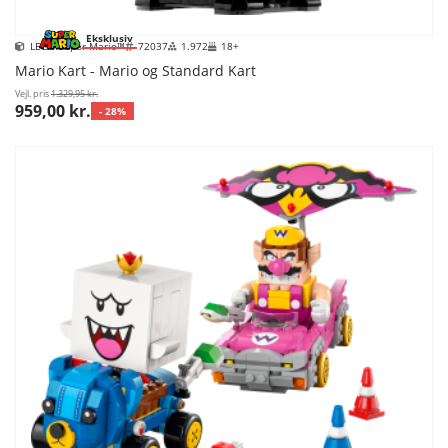
Eksklusiv
LEGO Super Mario™
72037
1.972
18+
Mario Kart - Mario og Standard Kart
Vejl. pris
1.329,95 kr.
959,00 kr.
- 28%