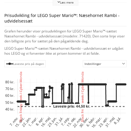
Læs mere
Rambi går, angriber de medfølgende stabelbare stenelementer og laver
andre bevægelser, aktiveres lydeffekter i den interaktive figur. Bemærk:
Startbanesæt 71360, 71387 eller 71403 er påkrævet til interaktiv leg.
Prisudvikling for LEGO Super Mario™: Næsehornet Rambi -
Tilhørende app
udvidelsessæt
Find byggevejledning til dette sæt i appen LEGO Super Mario, der også
rummer fantasifulde idéer til forskellige måder, børn kan bygge og lege på,
Grafen herunder viser prisudviklingen for LEGO Super Mario™-sættet
og som er et sikkert forum, hvor børn kan dele deres kreationer. Kreativitet
Næsehornet Rambi - udvidelsessæt (modelnr. 71420). Den sorte linje viser
uden grænser
den billigste pris for sættet på den pågældende dag.
LEGO Super Mario legetøjssæt fungerer både som samlerobjekter og
LEGO Super Mario™-sættet Næsehornet Rambi - udvidelsessæt er udgået
super gaver til trendsættende børn. Startbanerne og udvidelsessættene
hos LEGO og vi forventer ikke at prisen kommer til at falde.
giver fans mulighed for at udvide, ombygge og tilpasse deres egne unikke
baner og få timevis af leg og spil med møntindsamling.
Laveste pris på dagen
Indstillinger