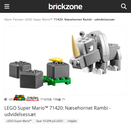
HJEM
Hjem
/
Temaer
/
LEGO Super Mario™
/
71420: Næsehornet Rambi - udvidelsessæt
TEMAER
BLOG
LEGO FAVORITTER
Udgået
LEGO Super Mario™
71420
106
7+
LEGO Super Mario™ 71420: Næsehornet Rambi -
udvidelsessæt
LEGO Super Mario™
Spar 10-20% på LEGO
Udgået