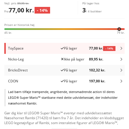
Vejl. pris
89,95 kr.
På lager hos
77,00 kr.
3
- 14%
Fra
/ 4 butikker
Prisen er historisk høj
45 kr.
79 kr.
ToySpace
På lager
77,00 kr.
- 14%
Nicko-Leg
Ikke på lager
89,95 kr.
BricksDirect
På lager
102,32 kr.
CDON
På lager
197,00 kr.
Lad børn tilføje trampende, angribende, stensmadrende action til deres
LEGO® Super Mario™ startbane med dette udvidelsessæt, der indeholder
næsehornet Rambi.
Gør dig klar til LEGO® Super Mario™ eventyr med udvidelsessættet
Næsehornet Rambi (71420) til børn fra 7 år. Det indeholder en klodsbygget
LEGO legetøjsfigur af Rambi, som interaktive figurer af LEGO® Mario™,
LEGO® Luigi™ eller LEGO® Peach™ (medfølger ikke) kan ride på. Når