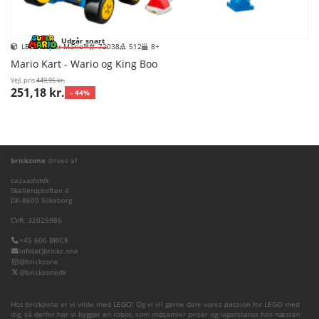
Udgår snart
LEGO Super Mario™
72038
512
8+
Mario Kart - Wario og King Boo
Vejl. pris
449,95 kr.
251,18 kr.
- 44%
brickzone
drives af
cazaa
dot
dk
Skelleruptoften 4
DK-8600 Silkeborg
CVR: 32025986
+45 606 BRICK
info(at)brickz.one
@brickzone
@brickzonedk
Hos brickzone er vi vilde med LEGO! Og vi vil gerne dele vores passion for LEGO med
dig, så derfor har vi bygget en robot, som indsamler priser og lagerstatus hos næsten