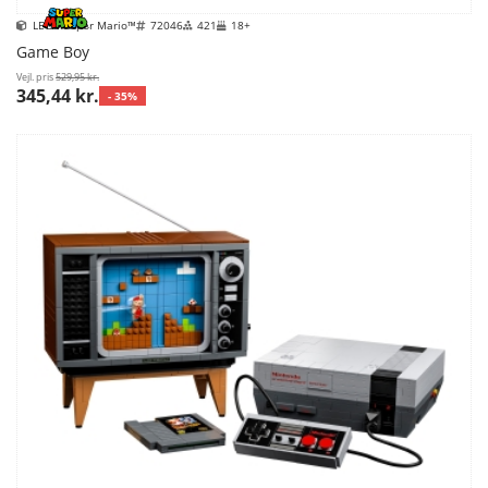
LEGO Super Mario™
72046
421
18+
Game Boy
Vejl. pris
529,95 kr.
345,44 kr.
- 35%