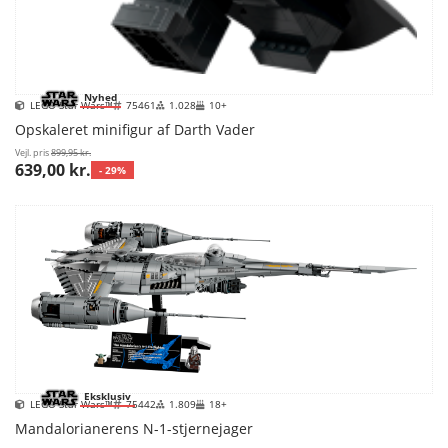
Nyhed
LEGO Star Wars™
75461
1.028
10+
Opskaleret minifigur af Darth Vader
Vejl. pris
899,95 kr.
639,00 kr.
- 29%
Eksklusiv
LEGO Star Wars™
75442
1.809
18+
Mandalorianerens N-1-stjernejager