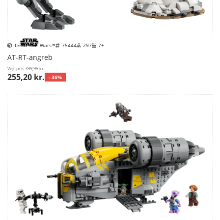
LEGO Star Wars™
75444
297
7+
AT-RT-angreb
Vejl. pris
399,95 kr.
255,20 kr.
- 36%