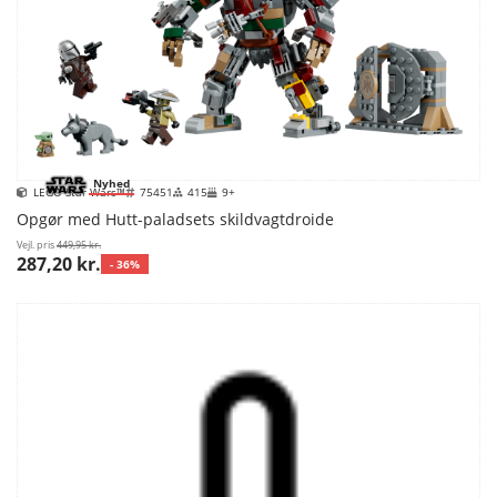
Nyhed
LEGO Star Wars™
75451
415
9+
Opgør med Hutt-paladsets skildvagtdroide
Vejl. pris
449,95 kr.
287,20 kr.
- 36%