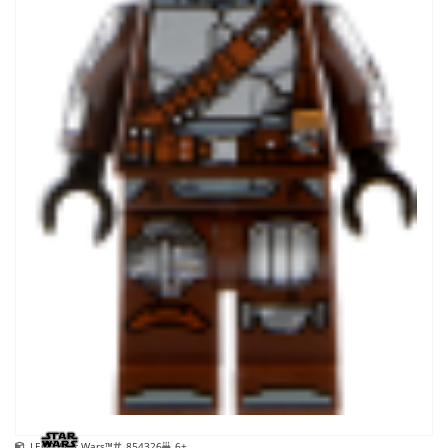
LEGO Star Wars™
854326
6+