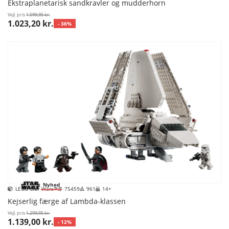
Ekstraplanetarisk sandkravler og mudderhorn
Vejl. pris
1.599,95 kr.
1.023,20 kr.
- 36%
Nyhed
LEGO Star Wars™
75459
961
14+
Kejserlig færge af Lambda-klassen
Vejl. pris
1.299,95 kr.
1.139,00 kr.
- 12%