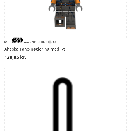
LEGO Star Wars™
5010231
6+
Ahsoka Tano-nøglering med lys
139,95 kr.