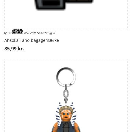
LEGO Star Wars™
5010229
6+
Ahsoka Tano-bagagemærke
85,99 kr.