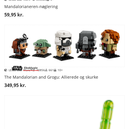
Mandalorianeren-nøglering
59,95 kr.
Eksklusiv
LEGO Star Wars™
40856
661
10+
The Mandalorian and Grogu: Allierede og skurke
349,95 kr.