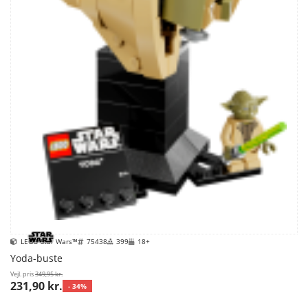
LEGO Star Wars™
75438
399
18+
Yoda-buste
Vejl. pris
349,95 kr.
231,90 kr.
- 34%