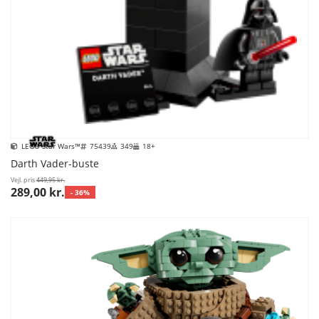
LEGO Star Wars™
75439
349
18+
Darth Vader-buste
Vejl. pris
449,95 kr.
289,00 kr.
- 36%