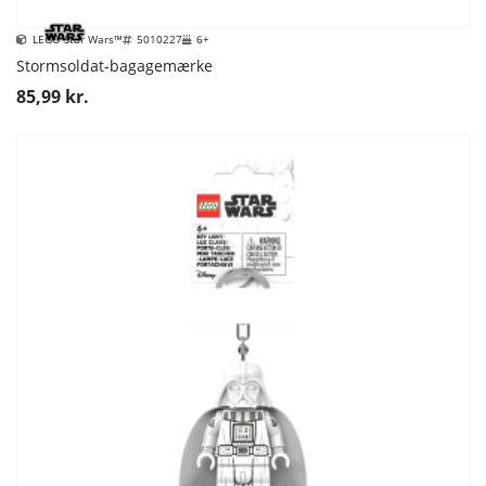
LEGO Star Wars™
5010227
6+
Stormsoldat-bagagemærke
85,99 kr.