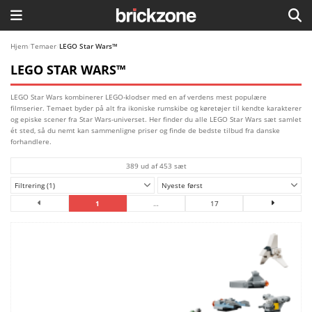
HJEM
Hjem
/
Temaer
/
LEGO Star Wars™
LEGO STAR WARS™
TEMAER
LEGO Star Wars kombinerer LEGO-klodser med en af verdens mest populære
BLOG
filmserier. Temaet byder på alt fra ikoniske rumskibe og køretøjer til kendte karakterer
og episke scener fra Star Wars-universet. Her finder du alle LEGO Star Wars sæt samlet
ét sted, så du nemt kan sammenligne priser og finde de bedste tilbud fra danske
LEGO FAVORITTER
forhandlere.
389 ud af 453 sæt
Filtrering (1)
Nyeste først
1
…
17