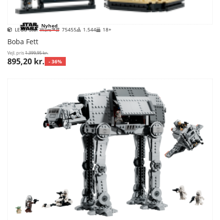
Nyhed
LEGO Star Wars™
75455
1.544
18+
Boba Fett
Vejl. pris
1.399,95 kr.
895,20 kr.
- 36%