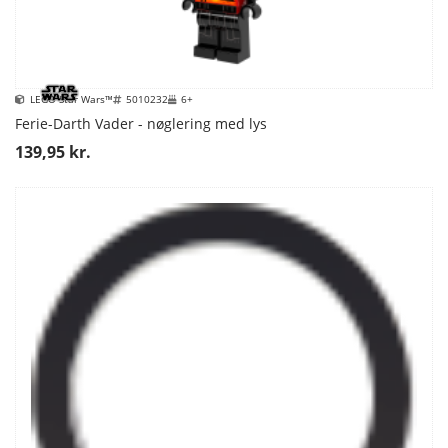
LEGO Star Wars™
5010232
6+
Ferie-Darth Vader - nøglering med lys
139,95 kr.