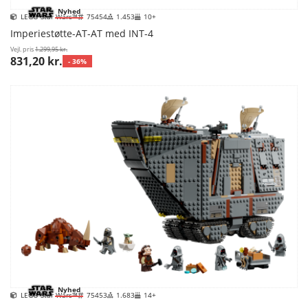
Nyhed
LEGO Star Wars™
75454
1.453
10+
Imperiestøtte-AT-AT med INT-4
Vejl. pris
1.299,95 kr.
831,20 kr.
- 36%
Nyhed
LEGO Star Wars™
75453
1.683
14+