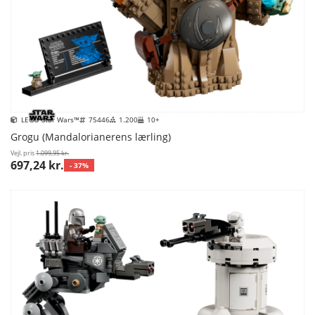
LEGO Star Wars™
75446
1.200
10+
Grogu (Mandalorianerens lærling)
Vejl. pris
1.099,95 kr.
697,24 kr.
- 37%