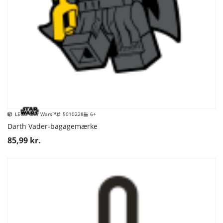
LEGO Star Wars™
5010228
6+
Darth Vader-bagagemærke
85,99 kr.