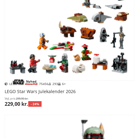
Nyhed
LEGO Star Wars™
75456
293
6+
LEGO Star Wars Julekalender 2026
Vejl. pris
299,95 kr.
229,00 kr.
- 24%