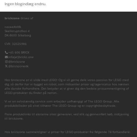
Ingen blogindlæg endnu.
brickzone
drives af
cazaa
dot
dk
Skelleruptoften 4
DK-8600 Silkeborg
CVR: 32025986
+45 606 BRICK
info(at)brickz.one
@brickzone
@brickzonedk
Hos brickzone er vi vilde med LEGO! Og vi vil gerne dele vores passion for LEGO med
dig, så derfor har vi bygget en robot, som indsamler priser og lagerstatus hos næsten
alle danske forhandlere. Det betyder at vi giver dig den bedste prissammenligning af
LEGO-produkter du finder på nettet.
Vi er en selvstændig service som arbejder uafhængigt af The LEGO Group. Alle
produktbilleder på sitet tilhører The LEGO Group og er copyrightbeskyttede.
Flere produktlinks til eksterne sites genererer, ved klik og gennemført køb, indtjening
til brickzone.
Hos brickzone sammenligner vi priser for LEGO-produkter fra følgende 74 forhandlere: