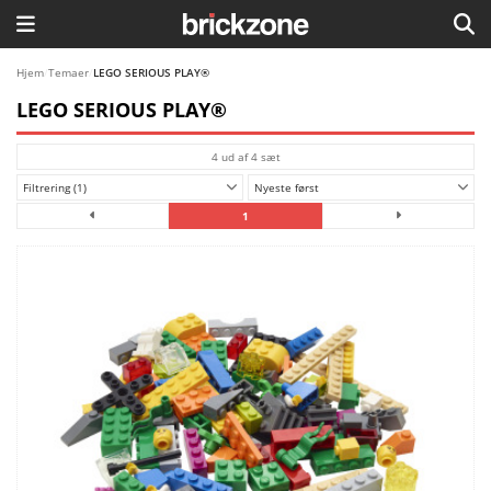
HJEM
Hjem
/
Temaer
/
LEGO SERIOUS PLAY®
LEGO SERIOUS PLAY®
TEMAER
4 ud af 4 sæt
BLOG
Filtrering (1)
Nyeste først
LEGO FAVORITTER
1