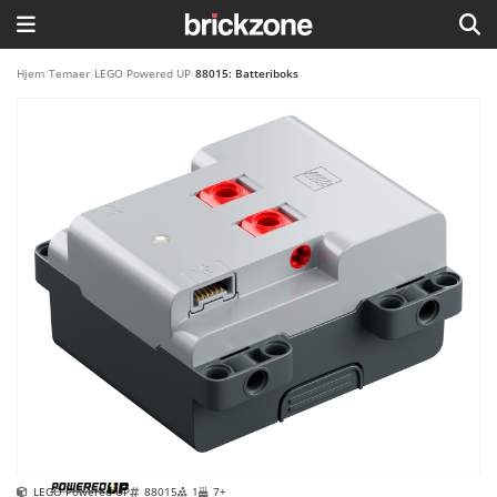
HJEM
Hjem
/
Temaer
/
LEGO Powered UP
/
88015: Batteriboks
TEMAER
BLOG
LEGO FAVORITTER
LEGO Powered UP
88015
1
7+