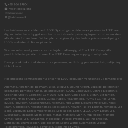
+45 606 BRICK
info(at)brickz.one
@brickzone
@brickzonedk
Hos brickzone er vi vilde med LEGO! Og vi vil gerne dele vores passion for LEGO med
dig, så derfor har vi bygget en robot, som indsamler priser og lagerstatus hos næsten
alle danske forhandlere. Det betyder at vi giver dig den bedste prissammenligning af
LEGO-produkter du finder på nettet.
Vi er en selvstændig service som arbejder uafhængigt af The LEGO Group. Alle
produktbilleder på sitet tilhører The LEGO Group og er copyrightbeskyttede.
Flere produktlinks til eksterne sites genererer, ved klik og gennemført køb, indtjening
til brickzone.
Hos brickzone sammenligner vi priser for LEGO-produkter fra følgende 74 forhandlere:
Alternate
,
Amazon.de
,
BabySam
,
Bilka
,
BilligLeg
,
Billund Airport
,
Bog&idé
,
Boligcenter
,
Boozt.com
,
Børnenes Kartel
,
BR
,
BricksDirect
,
CDON
,
CompuMail
,
Conrad Elektronik
,
Coolshop
,
Creativ Company
,
CS MEGASTORE
,
Den Gamle Skole
,
Elefun
,
Elgiganten
,
Eurotoys
,
føtex
,
Fruugo
,
Geekd
,
Gucca
,
Happii
,
Heaven4kids
,
HOME-TEX
,
Hos Lange
,
iMusic
,
Jollyroom
,
Kalaskongen.dk
,
Kelz0r.dk
,
Kids-world
,
KidsDreamStore.dk
,
Kim's
Kram
,
Klodsbiksen
,
Klodshelten.dk
,
Klodskassen
,
Klovnen Tulle's Legetøj
,
Komplett
,
Leg
& idé
,
Legebyen
,
Legekammeraten.dk
,
Legekæden
,
Legen
,
LEGO
,
Lirum Larum Leg
,
Luksusbaby
,
Magasin
,
Magnibrique
,
Matas
,
Matraws
,
Merlin
,
MID Hobby
,
Mortens
Corner
,
Nicko-Leg
,
Pandashop
,
Pipilegetøj
,
Pixizoo
,
Proshop
,
Salling
,
ShopTur
,
Skiftselv.dk
,
Snurretoppen
,
Spelexperten
,
Sports World
,
Superhelten Legetøj
,
Teknikproffset
,
ToySpace
,
Toysstore
,
TradeInn
og
Vivas
.