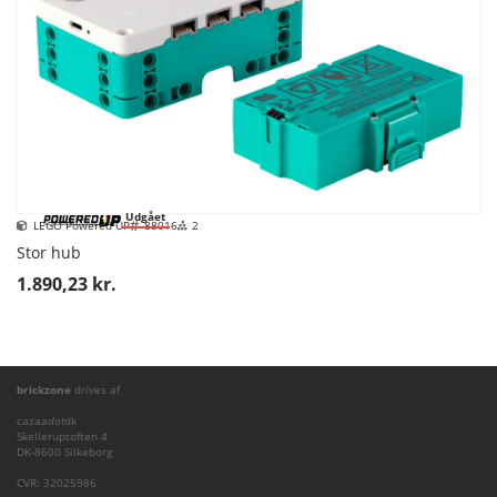
Udgået
LEGO Powered UP
88016
2
Stor hub
1.890,23 kr.
brickzone
drives af
cazaa
dot
dk
Skelleruptoften 4
DK-8600 Silkeborg
CVR: 32025986