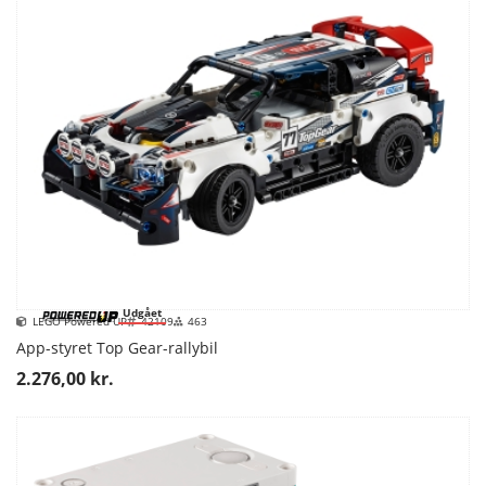
Udgået
LEGO Powered UP
42109
463
App-styret Top Gear-rallybil
2.276,00 kr.