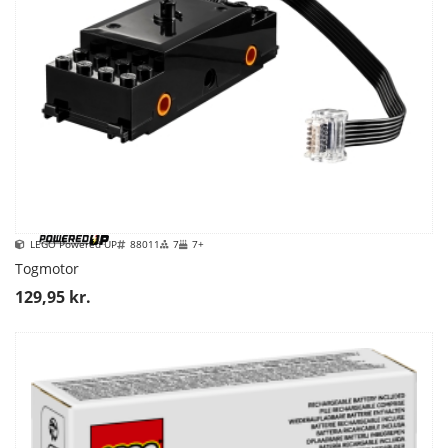
LEGO Powered UP
88011
7
7+
Togmotor
129,95 kr.