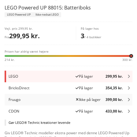
LEGO Powered UP 88015: Batteriboks
LEGO Powered UP
Ikke-nedsat LEGO
Vejl. pris
299,95 kr.
På lager hos
299,95 kr.
3
Fra
/ 4 butikker
Prisen har aldrig været højere
214 kr.
300 kr.
LEGO
På lager
299,95 kr.
BricksDirect
På lager
354,35 kr.
Fruugo
Ikke på lager
399,00 kr.
CDON
På lager
433,00 kr.
Gør LEGO® Technic kreationer levende
Giv LEGO® Technic modeller ekstra power med denne LEGO Powered Up