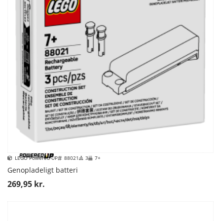
LEGO Powered UP
88021
3
7+
Genopladeligt batteri
269,95 kr.