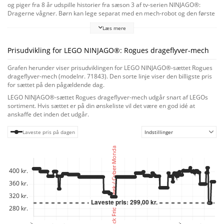
og piger fra 8 år udspille historier fra sæson 3 af tv-serien NINJAGO®:
Dragerne vågner. Børn kan lege separat med en mech-robot og den første
NINJAGO-robotdrage nogensinde og derefter kombinere dem til Rogues
Læs mere
seje drageflyver-mech. Mech-legetøjet har bevægelige arme og ben, en
brystkasse, der kan åbnes og har plads til en minifigur, samt et sværd,
mens dragefiguren har bevægelige vinger, ben, hale, hoved og kæbe samt
Prisudvikling for LEGO NINJAGO®: Rogues drageflyver-mech
et sværd. Der er 4 minifigurer: ninjakrigerne Rogue og Arin og skurkeduoen
Rox og en dragonisk ånde-kriger, der har et banner med en hemmelig
Grafen herunder viser prisudviklingen for LEGO NINJAGO®-sættet Rogues
besked, som kun kan læses ved hjælp af Arins klarsyns-klinge. Børn kan
drageflyver-mech (modelnr. 71843). Den sorte linje viser den billigste pris
fastgøre kamprobotterne fra Kais Storm Rider-mech (71830) og Kais
for sættet på den pågældende dag.
robotkværn EVO (71783) (sælges separat) på ryggen af sættets dragefigur.
LEGO NINJAGO®-sættet Rogues drageflyver-mech udgår snart af LEGOs
Legesættet kan skabes ved hjælp af LEGO® Builder appen, som guider dig
sortiment. Hvis sættet er på din ønskeliste vil det være en god idé at
og dit barn på et byggeeventyr. Sættet indeholder 584 elementer.
anskaffe det inden det udgår.
Laveste pris på dagen
Indstillinger