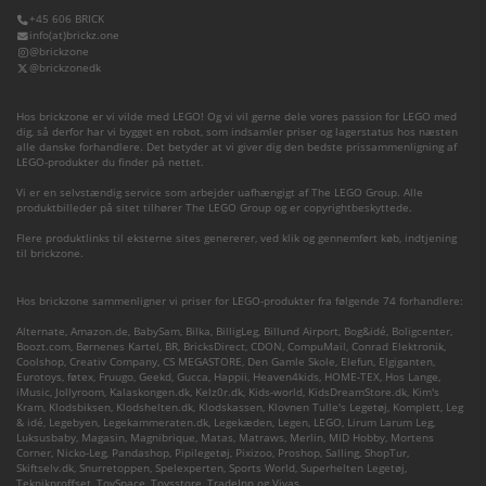
+45 606 BRICK
info(at)brickz.one
@brickzone
@brickzonedk
Hos brickzone er vi vilde med LEGO! Og vi vil gerne dele vores passion for LEGO med
dig, så derfor har vi bygget en robot, som indsamler priser og lagerstatus hos næsten
alle danske forhandlere. Det betyder at vi giver dig den bedste prissammenligning af
LEGO-produkter du finder på nettet.
Vi er en selvstændig service som arbejder uafhængigt af The LEGO Group. Alle
produktbilleder på sitet tilhører The LEGO Group og er copyrightbeskyttede.
Flere produktlinks til eksterne sites genererer, ved klik og gennemført køb, indtjening
til brickzone.
Hos brickzone sammenligner vi priser for LEGO-produkter fra følgende 74 forhandlere:
Alternate
,
Amazon.de
,
BabySam
,
Bilka
,
BilligLeg
,
Billund Airport
,
Bog&idé
,
Boligcenter
,
Boozt.com
,
Børnenes Kartel
,
BR
,
BricksDirect
,
CDON
,
CompuMail
,
Conrad Elektronik
,
Coolshop
,
Creativ Company
,
CS MEGASTORE
,
Den Gamle Skole
,
Elefun
,
Elgiganten
,
Eurotoys
,
føtex
,
Fruugo
,
Geekd
,
Gucca
,
Happii
,
Heaven4kids
,
HOME-TEX
,
Hos Lange
,
iMusic
,
Jollyroom
,
Kalaskongen.dk
,
Kelz0r.dk
,
Kids-world
,
KidsDreamStore.dk
,
Kim's
Kram
,
Klodsbiksen
,
Klodshelten.dk
,
Klodskassen
,
Klovnen Tulle's Legetøj
,
Komplett
,
Leg
& idé
,
Legebyen
,
Legekammeraten.dk
,
Legekæden
,
Legen
,
LEGO
,
Lirum Larum Leg
,
Luksusbaby
,
Magasin
,
Magnibrique
,
Matas
,
Matraws
,
Merlin
,
MID Hobby
,
Mortens
Corner
,
Nicko-Leg
,
Pandashop
,
Pipilegetøj
,
Pixizoo
,
Proshop
,
Salling
,
ShopTur
,
Skiftselv.dk
,
Snurretoppen
,
Spelexperten
,
Sports World
,
Superhelten Legetøj
,
Teknikproffset
,
ToySpace
,
Toysstore
,
TradeInn
og
Vivas
.