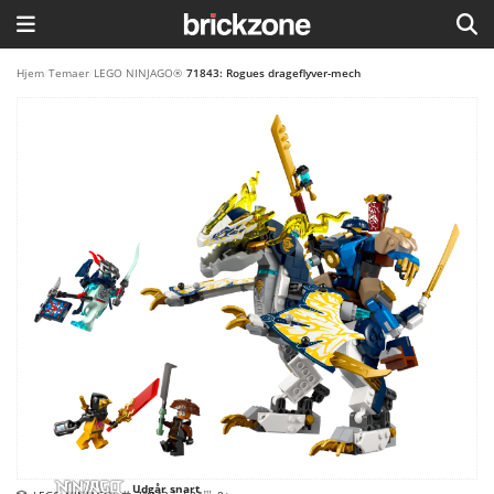
HJEM
Hjem
/
Temaer
/
LEGO NINJAGO®
/
71843: Rogues drageflyver-mech
TEMAER
BLOG
LEGO FAVORITTER
Udgår snart