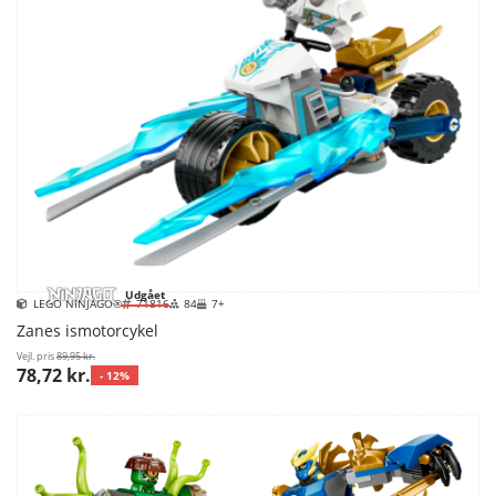
Udgået
LEGO NINJAGO®
71816
84
7+
Zanes ismotorcykel
Vejl. pris
89,95 kr.
78,72 kr.
- 12%