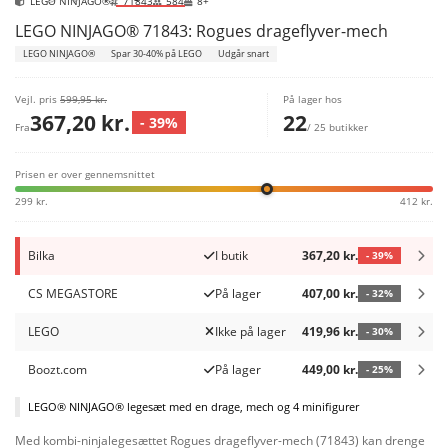
LEGO NINJAGO®
71843
584
8+
LEGO NINJAGO® 71843: Rogues drageflyver-mech
LEGO NINJAGO®
Spar 30-40% på LEGO
Udgår snart
Vejl. pris
599,95 kr.
På lager hos
367,20 kr.
22
- 39%
Fra
/ 25 butikker
Prisen er over gennemsnittet
299 kr.
412 kr.
Bilka
I butik
367,20 kr.
- 39%
CS MEGASTORE
På lager
407,00 kr.
- 32%
LEGO
Ikke på lager
419,96 kr.
- 30%
Boozt.com
På lager
449,00 kr.
- 25%
LEGO® NINJAGO® legesæt med en drage, mech og 4 minifigurer
Med kombi-ninjalegesættet Rogues drageflyver-mech (71843) kan drenge