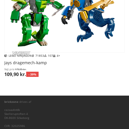
LEGO NINJAGO®
71853
107
4+
Jays dragemech-kamp
Vejl. pris
179,95 kr.
109,90 kr.
- 39%
brickzone
drives af
cazaa
dot
dk
Skelleruptoften 4
DK-8600 Silkeborg
CVR: 32025986