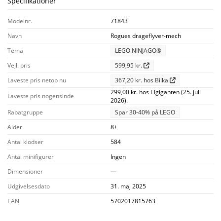
Specifikationer
Modelnr.
71843
Navn
Rogues drageflyver-mech
Tema
LEGO NINJAGO®
Vejl. pris
599,95 kr.
Laveste pris netop nu
367,20 kr. hos Bilka
299,00 kr. hos Elgiganten (25. juli
Laveste pris nogensinde
2026).
Rabatgruppe
Spar 30-40% på LEGO
Alder
8+
Antal klodser
584
Antal minifigurer
Ingen
Dimensioner
—
Udgivelsesdato
31. maj 2025
EAN
5702017815763