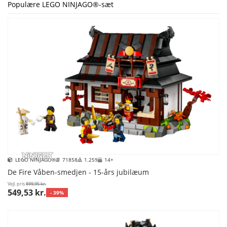
Populære LEGO NINJAGO®-sæt
LEGO NINJAGO®
71858
1.259
14+
De Fire Våben-smedjen - 15-års jubilæum
Vejl. pris
899,95 kr.
549,53 kr.
- 39%