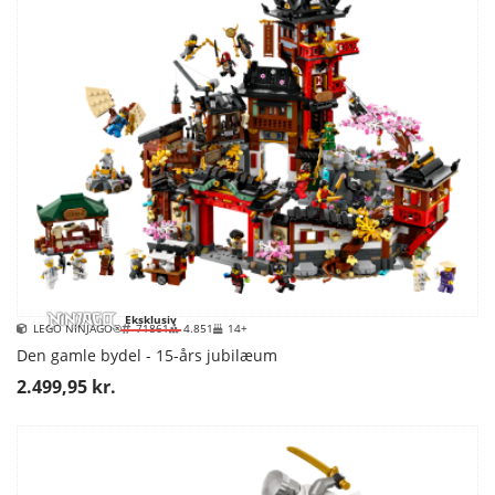
Eksklusiv
LEGO NINJAGO®
71861
4.851
14+
Den gamle bydel - 15-års jubilæum
2.499,95 kr.