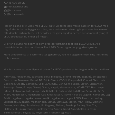
+45 606 BRICK
info(at)brickz.one
@brickzone
@brickzonedk
Hos brickzone er vi vilde med LEGO! Og vi vil gerne dele vores passion for LEGO med
dig, så derfor har vi bygget en robot, som indsamler priser og lagerstatus hos næsten
alle danske forhandlere. Det betyder at vi giver dig den bedste prissammenligning af
LEGO-produkter du finder på nettet.
Vi er en selvstændig service som arbejder uafhængigt af The LEGO Group. Alle
produktbilleder på sitet tilhører The LEGO Group og er copyrightbeskyttede.
Flere produktlinks til eksterne sites genererer, ved klik og gennemført køb, indtjening
til brickzone.
Hos brickzone sammenligner vi priser for LEGO-produkter fra følgende 74 forhandlere:
Alternate
,
Amazon.de
,
BabySam
,
Bilka
,
BilligLeg
,
Billund Airport
,
Bog&idé
,
Boligcenter
,
Boozt.com
,
Børnenes Kartel
,
BR
,
BricksDirect
,
CDON
,
CompuMail
,
Conrad Elektronik
,
Coolshop
,
Creativ Company
,
CS MEGASTORE
,
Den Gamle Skole
,
Elefun
,
Elgiganten
,
Eurotoys
,
føtex
,
Fruugo
,
Geekd
,
Gucca
,
Happii
,
Heaven4kids
,
HOME-TEX
,
Hos Lange
,
iMusic
,
Jollyroom
,
Kalaskongen.dk
,
Kelz0r.dk
,
Kids-world
,
KidsDreamStore.dk
,
Kim's
Kram
,
Klodsbiksen
,
Klodshelten.dk
,
Klodskassen
,
Klovnen Tulle's Legetøj
,
Komplett
,
Leg
& idé
,
Legebyen
,
Legekammeraten.dk
,
Legekæden
,
Legen
,
LEGO
,
Lirum Larum Leg
,
Luksusbaby
,
Magasin
,
Magnibrique
,
Matas
,
Matraws
,
Merlin
,
MID Hobby
,
Mortens
Corner
,
Nicko-Leg
,
Pandashop
,
Pipilegetøj
,
Pixizoo
,
Proshop
,
Salling
,
ShopTur
,
Skiftselv.dk
,
Snurretoppen
,
Spelexperten
,
Sports World
,
Superhelten Legetøj
,
Teknikproffset
,
ToySpace
,
Toysstore
,
TradeInn
og
Vivas
.