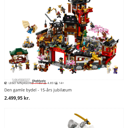
Eksklusiv
LEGO NINJAGO®
71861
4.851
14+
Den gamle bydel - 15-års jubilæum
2.499,95 kr.