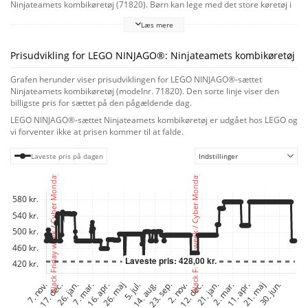
Ninjateamets kombikøretøj (71820). Børn kan lege med det store køretøj i
NINJAGO-actionlegetøjet og derefter dele det op i 4 mindre fartøjer: Soras
Læs mere
glider med 2 knopskydere, Lloyds offroad-racerbil og Cole og Nyas
motorcykler. Legesættet med fartøjer indeholder 6 NINJAGO-minifigurer:
ninjaerne Sora, Lloyd, Nya og Cole, klædt i deres særlige
Prisudvikling for LEGO NINJAGO®: Ninjateamets kombikøretøj
turneringsrustninger og bevæbnet med katanasværd som tilbehør, og
deres kamprivaler, en ulvemaske-kriger og en ulvemaske-general. LEGO®
Grafen herunder viser prisudviklingen for LEGO NINJAGO®-sættet
NINJAGO sortimentet af sæt og ninja-byggelegetøj til børn omfatter drager,
Ninjateamets kombikøretøj (modelnr. 71820). Den sorte linje viser den
fartøjer og templer, så fans kan lege rollelege med eventyr om deres helte.
billigste pris for sættet på den pågældende dag.
Alle ninja-legesættene kan skabes med LEGO Builder appen, som guider
LEGO NINJAGO®-sættet Ninjateamets kombikøretøj er udgået hos LEGO og
dig og dit barn på et nemt og intuitivt byggeeventyr, hvor I kan zoome ind
vi forventer ikke at prisen kommer til at falde.
på og dreje modeller i 3D, gemme sæt og holde styr på, hvor langt I er
kommet.
Laveste pris på dagen
Indstillinger