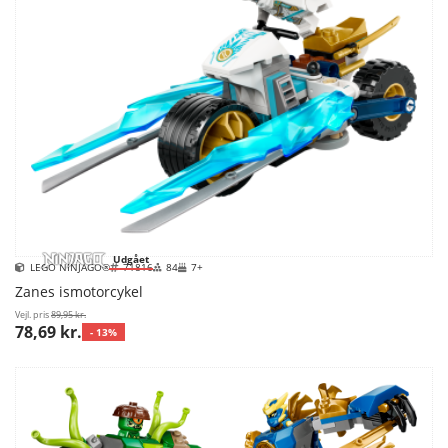
Udgået
LEGO NINJAGO®
71816
84
7+
Zanes ismotorcykel
Vejl. pris
89,95 kr.
78,69 kr.
- 13%