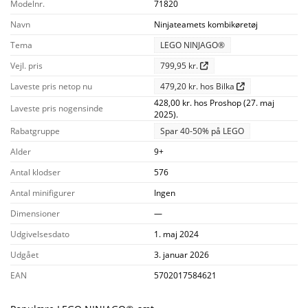
Modelnr.
71820
Navn
Ninjateamets kombikøretøj
Tema
LEGO NINJAGO®
Vejl. pris
799,95 kr.
Laveste pris netop nu
479,20 kr. hos Bilka
428,00 kr. hos Proshop (27. maj
Laveste pris nogensinde
2025).
Rabatgruppe
Spar 40-50% på LEGO
Alder
9+
Antal klodser
576
Antal minifigurer
Ingen
Dimensioner
—
Udgivelsesdato
1. maj 2024
Udgået
3. januar 2026
EAN
5702017584621