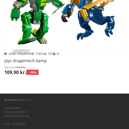
LEGO NINJAGO®
71853
107
4+
Jays dragemech-kamp
Vejl. pris
179,95 kr.
109,90 kr.
- 39%
brickzone
drives af
cazaa
dot
dk
Skelleruptoften 4
DK-8600 Silkeborg
CVR: 32025986