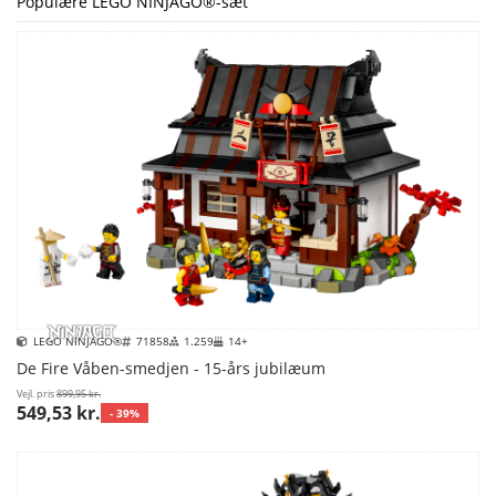
Populære LEGO NINJAGO®-sæt
LEGO NINJAGO®
71858
1.259
14+
De Fire Våben-smedjen - 15-års jubilæum
Vejl. pris
899,95 kr.
549,53 kr.
- 39%