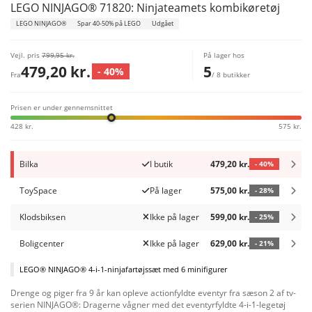
LEGO NINJAGO® 71820: Ninjateamets kombikøretøj
LEGO NINJAGO®
Spar 40-50% på LEGO
Udgået
Vejl. pris
799,95 kr.
På lager hos
479,20 kr.
5
- 40%
Fra
/ 8 butikker
Prisen er under gennemsnittet
428 kr.
575 kr.
Bilka
I butik
479,20 kr.
- 40%
ToySpace
På lager
575,00 kr.
- 28%
Klodsbiksen
Ikke på lager
599,00 kr.
- 25%
Boligcenter
Ikke på lager
629,00 kr.
- 21%
LEGO® NINJAGO® 4-i-1-ninjafartøjssæt med 6 minifigurer
Drenge og piger fra 9 år kan opleve actionfyldte eventyr fra sæson 2 af tv-
serien NINJAGO®: Dragerne vågner med det eventyrfyldte 4-i-1-legetøj