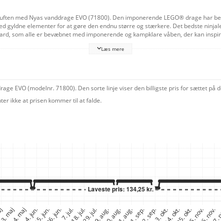
ller i luften med Nyas vanddrage EVO (71800). Den imponerende LEGO® drage har 
 gyldne elementer for at gøre den endnu større og stærkere. Det bedste ninjaleg
uard, som alle er bevæbnet med imponerende og kampklare våben, der kan inspire
for generøsitet. En sjov digital oplevelse for LEGO fans
Læs mere
ppen til at zoome ind på, dreje og se deres model, bringe deres kreation til liv
ge EVO (modelnr. 71800). Den sorte linje viser den billigste pris for sættet på
 ikke at prisen kommer til at falde.