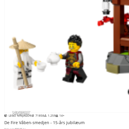
LEGO NINJAGO®
71858
1.259
14+
De Fire Våben-smedjen - 15-års jubilæum