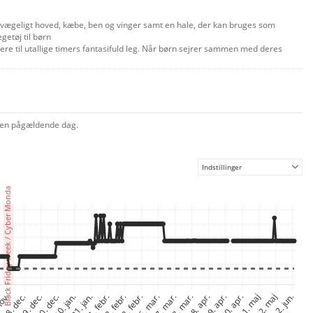
bevægeligt hoved, kæbe, ben og vinger samt en hale, der kan bruges som
etøj til børn
re til utallige timers fantasifuld leg. Når børn sejrer sammen med deres
e på deres tablet eller smartphone og få en berigende succesoplevelse.
 den pågældende dag.
Indstillinger