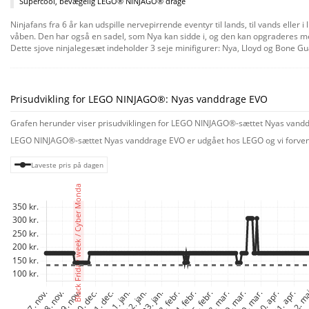
Supercool, bevægelig LEGO® NINJAGO® drage
Ninjafans fra 6 år kan udspille nervepirrende eventyr til lands, til vands e
våben. Den har også en sadel, som Nya kan sidde i, og den kan opgraderes med
Dette sjove ninjalegesæt indeholder 3 seje minifigurer: Nya, Lloyd og Bone G
ninjahelte og fuldfører deres mission, bliver de belønnet med et samlerbanner 
Yngre byggere kan bruge den guidede, realistiske byggeproces i LEGO Builder a
Prisudvikling for LEGO NINJAGO®: Nyas vanddrage EVO
Grafen herunder viser prisudviklingen for LEGO NINJAGO®-sættet Nyas vanddra
LEGO NINJAGO®-sættet Nyas vanddrage EVO er udgået hos LEGO og vi forventer
Laveste pris på dagen