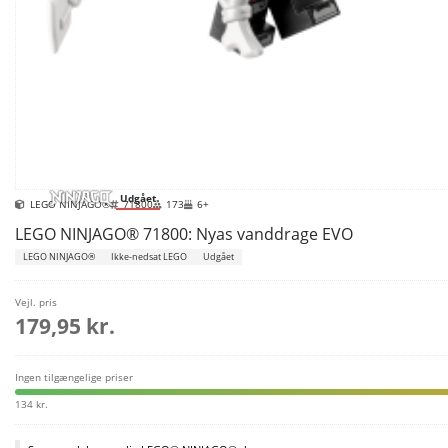
Udgået
LEGO NINJAGO®
71800
173
6+
LEGO NINJAGO® 71800: Nyas vanddrage EVO
LEGO NINJAGO®
Ikke-nedsat LEGO
Udgået
Vejl. pris
179,95 kr.
Ingen tilgængelige priser
134 kr.