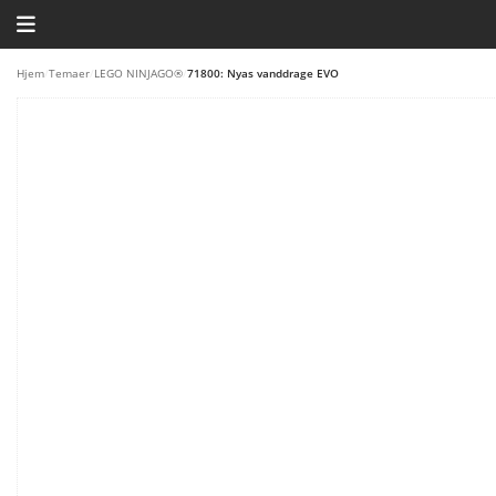
HJEM
Hjem
/
Temaer
/
LEGO NINJAGO®
/
71800: Nyas vanddrage EVO
TEMAER
BLOG
LEGO FAVORITTER