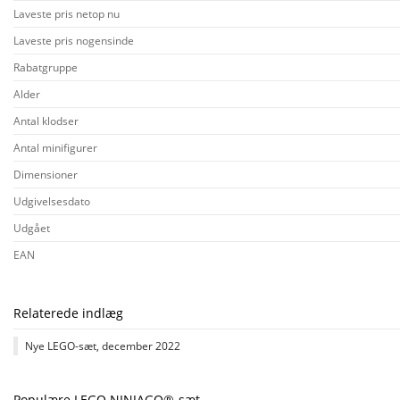
Laveste pris netop nu
Laveste pris nogensinde
Rabatgruppe
Alder
Antal klodser
Antal minifigurer
Dimensioner
Udgivelsesdato
Udgået
EAN
Relaterede indlæg
Nye LEGO-sæt, december 2022
Populære LEGO NINJAGO®-sæt