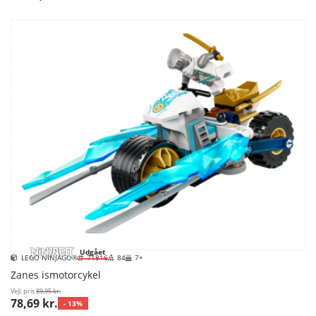
Udgået
LEGO NINJAGO®
71816
84
7+
Zanes ismotorcykel
Vejl. pris
89,95 kr.
78,69 kr.
- 13%