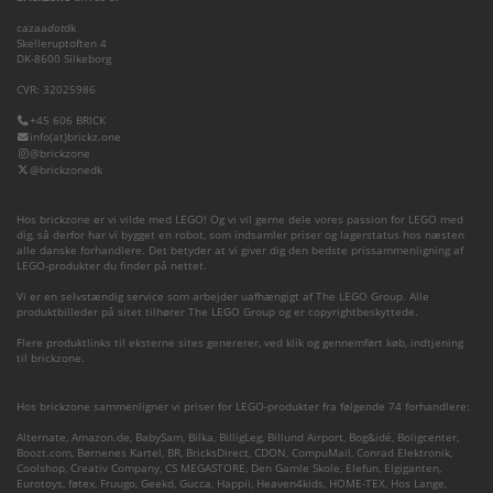
cazaa
dot
dk
Skelleruptoften 4
DK-8600 Silkeborg
CVR: 32025986
+45 606 BRICK
info(at)brickz.one
@brickzone
@brickzonedk
Hos brickzone er vi vilde med LEGO! Og vi vil gerne dele vores passion for LEGO med
dig, så derfor har vi bygget en robot, som indsamler priser og lagerstatus hos næsten
alle danske forhandlere. Det betyder at vi giver dig den bedste prissammenligning af
LEGO-produkter du finder på nettet.
Vi er en selvstændig service som arbejder uafhængigt af The LEGO Group. Alle
produktbilleder på sitet tilhører The LEGO Group og er copyrightbeskyttede.
Flere produktlinks til eksterne sites genererer, ved klik og gennemført køb, indtjening
til brickzone.
Hos brickzone sammenligner vi priser for LEGO-produkter fra følgende 74 forhandlere:
Alternate
,
Amazon.de
,
BabySam
,
Bilka
,
BilligLeg
,
Billund Airport
,
Bog&idé
,
Boligcenter
,
Boozt.com
,
Børnenes Kartel
,
BR
,
BricksDirect
,
CDON
,
CompuMail
,
Conrad Elektronik
,
Coolshop
,
Creativ Company
,
CS MEGASTORE
,
Den Gamle Skole
,
Elefun
,
Elgiganten
,
Eurotoys
,
føtex
,
Fruugo
,
Geekd
,
Gucca
,
Happii
,
Heaven4kids
,
HOME-TEX
,
Hos Lange
,