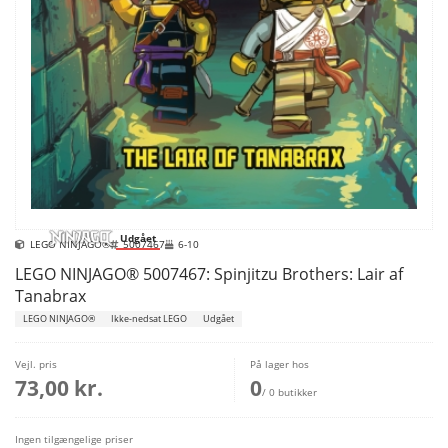
Udgået
LEGO NINJAGO®
5007467
6-10
LEGO NINJAGO® 5007467: Spinjitzu Brothers: Lair af
Tanabrax
LEGO NINJAGO®
Ikke-nedsat LEGO
Udgået
Vejl. pris
På lager hos
73,00 kr.
0
/ 0 butikker
Ingen tilgængelige priser