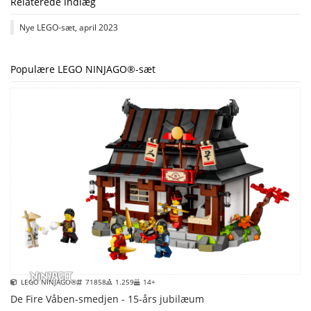
Relaterede indlæg
Nye LEGO-sæt, april 2023
Populære LEGO NINJAGO®-sæt
LEGO NINJAGO®
71858
1.259
14+
De Fire Våben-smedjen - 15-års jubilæum