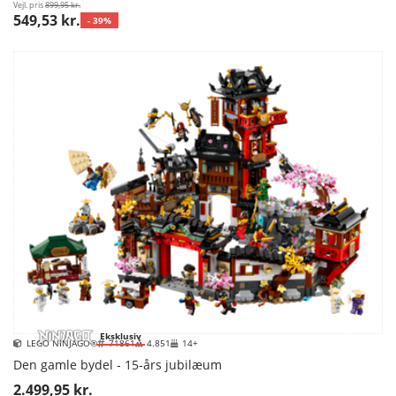
Vejl. pris
899,95 kr.
549,53 kr.
- 39%
Eksklusiv
LEGO NINJAGO®
71861
4.851
14+
Den gamle bydel - 15-års jubilæum
2.499,95 kr.