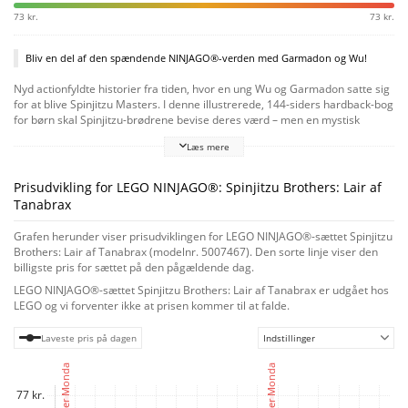
73 kr.
73 kr.
Bliv en del af den spændende NINJAGO®-verden med Garmadon og Wu!
Nyd actionfyldte historier fra tiden, hvor en ung Wu og Garmadon satte sig
for at blive Spinjitzu Masters. I denne illustrerede, 144-siders hardback-bog
for børn skal Spinjitzu-brødrene bevise deres værd – men en mystisk
dukkefører trækker i trådene og skaber problemer, før de overhovedet kan
Læs mere
begynde deres træning. Kan de arbejde sammen som et team? Spinjitzu
Brothers: Lair of Tanabrax er en del af en bogserie, der er ny i juni 2022, og
vil være en fantastisk gave til enhver passioneret NINJAGO®-fan.
Prisudvikling for LEGO NINJAGO®: Spinjitzu Brothers: Lair af
Tanabrax
Grafen herunder viser prisudviklingen for LEGO NINJAGO®-sættet Spinjitzu
Brothers: Lair af Tanabrax (modelnr. 5007467). Den sorte linje viser den
billigste pris for sættet på den pågældende dag.
LEGO NINJAGO®-sættet Spinjitzu Brothers: Lair af Tanabrax er udgået hos
LEGO og vi forventer ikke at prisen kommer til at falde.
Laveste pris på dagen
Indstillinger