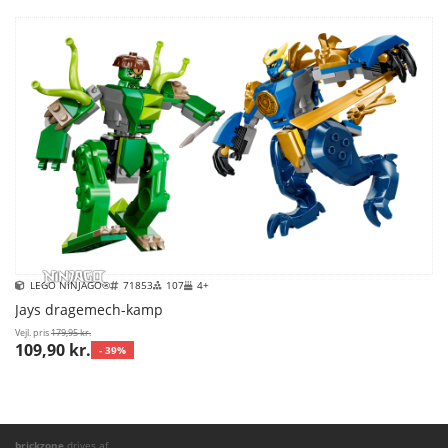
LEGO NINJAGO®
71853
107
4+
Jays dragemech-kamp
Vejl. pris
179,95 kr.
109,90 kr.
- 39%
brickzone
drives af