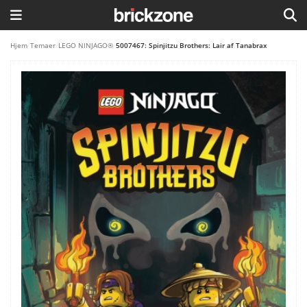
HJEM
Hjem
/
Temaer
/
LEGO NINJAGO®
/
5007467: Spinjitzu Brothers: Lair af Tanabrax
TEMAER
BLOG
LEGO FAVORITTER