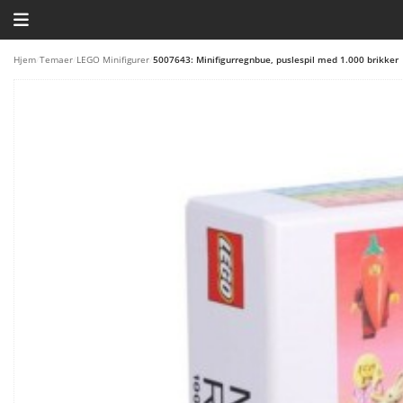
HJEM
Hjem
/
Temaer
/
LEGO Minifigurer
/
5007643: Minifigurregnbue, puslespil med 1.000 brikker
TEMAER
BLOG
LEGO FAVORITTER