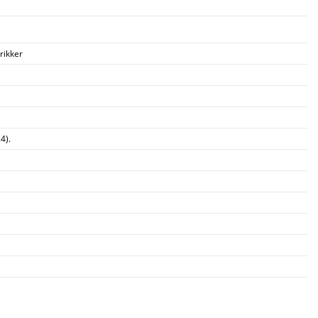
rikker
4).