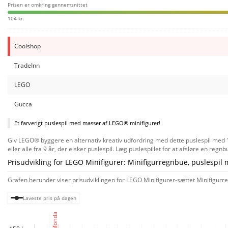
Prisen er omkring gennemsnittet
104 kr.
Coolshop
TradeInn
LEGO
Gucca
Et farverigt puslespil med masser af LEGO® minifigurer!
Giv LEGO® byggere en alternativ kreativ udfordring med dette puslespil med 1.
eller alle fra 9 år, der elsker puslespil. Læg puslespillet for at afsløre en regn
Prisudvikling for LEGO Minifigurer: Minifigurregnbue, puslespil 
Grafen herunder viser prisudviklingen for LEGO Minifigurer-sættet Minifigurre
Laveste pris på dagen