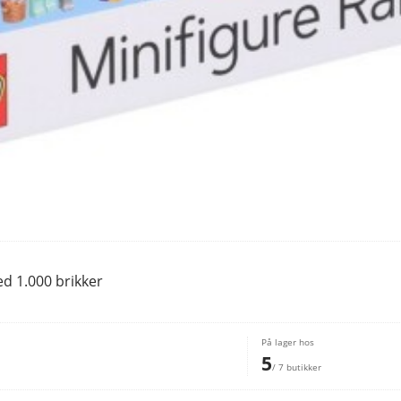
d 1.000 brikker
På lager hos
5
/ 7 butikker