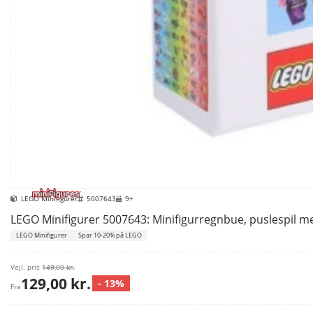
LEGO Minifigurer
5007643
9+
LEGO Minifigurer 5007643: Minifigurregnbue, puslespil me
LEGO Minifigurer
Spar 10-20% på LEGO
Vejl. pris
149,00 kr.
129,00 kr.
- 13%
Fra