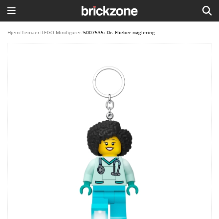
HJEM
Hjem
/
Temaer
/
LEGO Minifigurer
/
5007535: Dr. Flieber-nøglering
TEMAER
BLOG
LEGO FAVORITTER