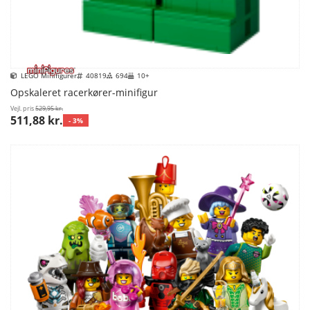
LEGO Minifigurer
40819
694
10+
Opskaleret racerkører-minifigur
Vejl. pris
529,95 kr.
511,88 kr.
- 3%