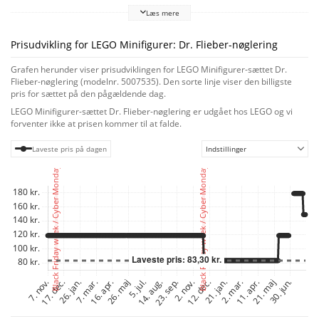
Minifiguren har justerbart hoved, arme og hænder og en tænd/sluk-knap i
Læs mere
brystet, der aktiverer et LED-lys i bunden. Ringen er nem at sætte sikkert
fast til nøgler, tasker, punge, nøglesnore og meget mere.
Prisudvikling for LEGO Minifigurer: Dr. Flieber-nøglering
Grafen herunder viser prisudviklingen for LEGO Minifigurer-sættet Dr.
Flieber-nøglering (modelnr. 5007535). Den sorte linje viser den billigste
pris for sættet på den pågældende dag.
LEGO Minifigurer-sættet Dr. Flieber-nøglering er udgået hos LEGO og vi
forventer ikke at prisen kommer til at falde.
Laveste pris på dagen
Indstillinger