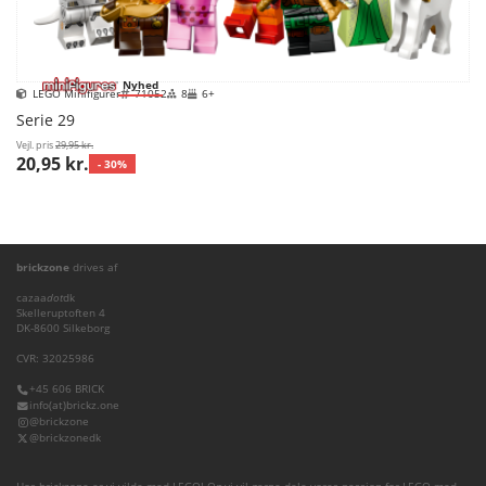
Nyhed
LEGO Minifigurer
71052
8
6+
Serie 29
Vejl. pris
29,95 kr.
20,95 kr.
- 30%
brickzone
drives af
cazaa
dot
dk
Skelleruptoften 4
DK-8600 Silkeborg
CVR: 32025986
+45 606 BRICK
info(at)brickz.one
@brickzone
@brickzonedk