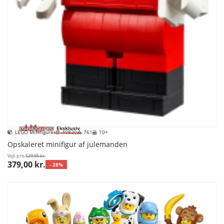
Eksklusiv
LEGO Minifigurer
40820
761
10+
Opskaleret minifigur af julemanden
Vejl. pris
529,95 kr.
379,00 kr.
- 28%