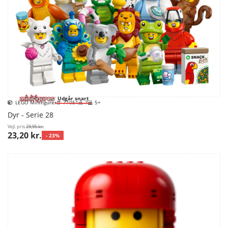
Udgår snart
LEGO Minifigurer
71051
7
5+
Dyr - Serie 28
Vejl. pris
29,95 kr.
23,20 kr.
- 23%