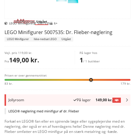
Udgået
LEGO Minifigurer
5007535
6+
LEGO Minifigurer 5007535: Dr. Flieber-nøglering
LEGO Minifigurer
Ikke-nedsat LEGO
Udgået
Vejl. pris
119,00 kr.
På lager hos
149,00 kr.
1
Fra
/ 1 butikker
Prisen er over gennemsnittet
83 kr.
179 kr.
Jollyroom
På lager
149,00 kr.
LEGO® nøglering med minifigur af dr. Flieber
Forkæl en LEGO® fan eller en spirende læge eller sygeplejerske med en
nøglering, der også er en af hverdagens helte! Denne nøglering med dr.
Flieber omfatter en LEGO minifigur på en stærk metalring og -kæde.