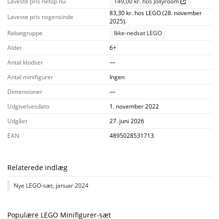
Laveste pris netop nu
149,00 kr. hos Jollyroom
83,30 kr. hos LEGO (28. november
Laveste pris nogensinde
2025).
Rabatgruppe
Ikke-nedsat LEGO
Alder
6+
Antal klodser
—
Antal minifigurer
Ingen
Dimensioner
—
Udgivelsesdato
1. november 2022
Udgået
27. juni 2026
EAN
4895028531713
Relaterede indlæg
Nye LEGO-sæt, januar 2024
Populære LEGO Minifigurer-sæt