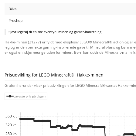
Bilka
Proshop
Sjovt legetøj til episke eventyr i minen og gamer-indretning
Hakke-minen (21277) er fyldt med eksplosiv LEGO® Minecraft® action og er et i
leg og er den perfekte gaming-inspirerede gave til Minecraft-fans og børn me
er også en isbjørneunge uden for minen. Børn kan udvinde Minecraft-malm fr
klippevæggen til den anden side. Og når dagens mineeventyr er slut, fungerer 
følge deres fremskridt i den intuitive LEGO Builder app. Indeholder 530 eleme
Prisudvikling for LEGO Minecraft®: Hakke-minen
Grafen herunder viser prisudviklingen for LEGO Minecraft®-sættet Hakke-minen
Laveste pris på dagen