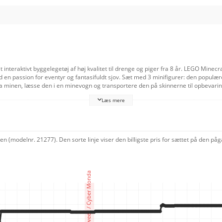
nteraktivt byggelegetøj af høj kvalitet til drenge og piger fra 8 år. LEGO Mine
d en passion for eventyr og fantasifuldt sjov. Sæt med 3 minifigurer: den popul
a minen, læsse den i en minevogn og transportere den på skinnerne til opbevari
LEGO Minecraft hakke-legetøjet som en iøjnefaldende udstillingsgenstand. For at
Læs mere
nter.
 (modelnr. 21277). Den sorte linje viser den billigste pris for sættet på den på