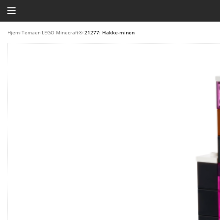
HJEM
Hjem
/
Temaer
/
LEGO Minecraft®
/
21277: Hakke-minen
TEMAER
BLOG
LEGO FAVORITTER