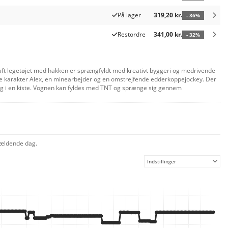
På lager
319,20 kr.
- 36%
Restordre
341,00 kr.
- 32%
craft legetøjet med hakken er sprængfyldt med kreativt byggeri og medrivende
ære karakter Alex, en minearbejder og en omstrejfende edderkoppejockey. Der
ng i en kiste. Vognen kan fyldes med TNT og sprænge sig gennem
 få ekstra digitalt sjovt kan byggere zoome ind på og dreje modeller i 3D samt
gældende dag.
Indstillinger