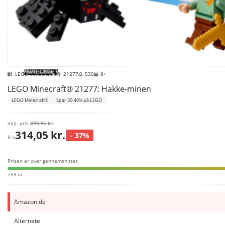
LEGO Minecraft®
21277
530
8+
LEGO Minecraft® 21277: Hakke-minen
LEGO Minecraft®
Spar 30-40% på LEGO
Vejl. pris
499,95 kr.
314,05 kr.
- 37%
Fra
Prisen er over gennemsnittet
259 kr.
Amazon.de
Alternate