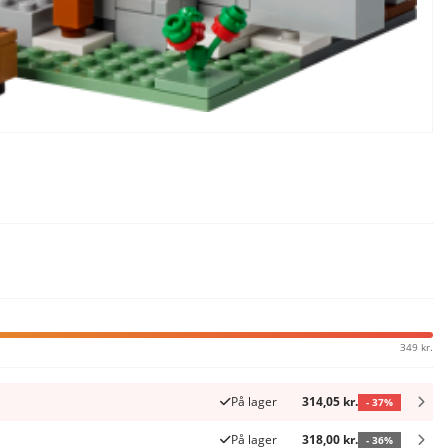
349 kr.
På lager
314,05 kr.
- 37%
På lager
318,00 kr.
- 36%